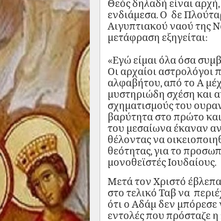
Θεός δηλαδή είναι αρχή, 
ενδιάμεσα. Ο δε Πλούτα
Αιγυπτιακού ναού της Ν
μετάφραση εξηγείται:
«Εγώ είμαι όλα όσα συμβα
Οι αρχαίοι αστρολόγοι π
αλφαβήτου, από το Α μέχ
μυστηριώδη σχέση και α
σχηματισμούς του ουραν
βαρύτητα στο πρώτο και 
του μεσαίωνα έκαναν αν
θέλοντας να οικειοποιη
θεότητας, για το προσω
μονοθεϊστές Ιουδαίους.
Μετά τον Χριστό έβλεπ
στο τελικό Ταβ να περιέ
ότι ο Αδάμ δεν μπόρεσε 
εντολές που πρόσταζε 