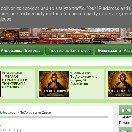
deliver its services and to analyze traffic. Your IP address and 
formance and security metrics to ensure quality of service, gen
abuse.
Αποστολικές Περικοπές
Γέροντες της Εποχής μας
Θρησκεύματα - Αιρέ
04 August 2026
03 August 2026
Tο Αγιολόγιο της
Tο Αγιολόγιο της
ημέρας 04
ημέρας 03
Αυγούστου
Αυγούστου
googl
οξος λόγος
» Το Άλφα και το Ωμέγα
α
Powere
14 | 8:50 μ.μ.
Gree