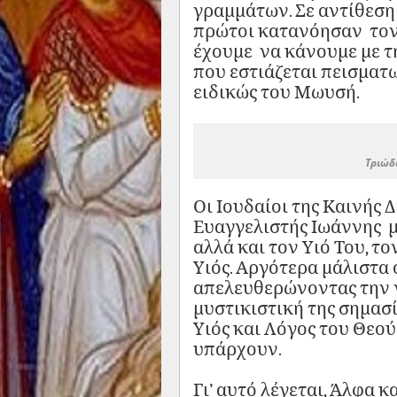
γραμμάτων. Σε αντίθεση
πρώτοι κατανόησαν τον 
έχουμε να κάνουμε με τ
που εστιάζεται πεισματ
ειδικώς του Μωυσή.
Τριώδ
Οι Ιουδαίοι της Καινής Δ
Ευαγγελιστής Ιωάννης μ
αλλά και τον Υιό Του, τον
Υιός. Αργότερα μάλιστα
απελευθερώνοντας την 
μυστικιστική της σημασί
Υιός και Λόγος του Θεού
υπάρχουν.
Γι’ αυτό λέγεται, Άλφα κ