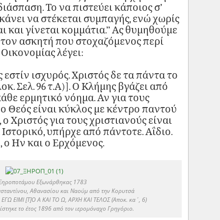
διάσπαση. Το να πιστεύει κάποιος σ’
 κάνει να στέκεται συμπαγής, ενώ χωρίς
ι και γίνεται κομμάτια.’’ Ας θυμηθούμε
 τον ασκητή που στοχαζόμενος περί
 Οικονομίας λέγει:
 εστίν ισχυρός. Χριστός δε τα πάντα το
οκ. Σελ. 96 τ.Α)]. Ο Κλήμης βγάζει από
άθε ερμητικό νόημα. Αν για τους
ο Θεός είναι κύκλος με κέντρο παντού
 ο Χριστός για τους χριστιανούς είναι
Ιστορικό, υπήρχε από πάντοτε. Αΐδιο.
 , ο Ην και ο Ερχόμενος.
Ξηροποτάμου Εξωνάρθηκας 1783
ταντίνου, Αθανασίου και Ναούμ από την Κορυτσά
ΕΓΩ ΕΙΜΙ [Τ]Ο Α ΚΑΙ ΤΟ Ω, ΑΡΧΗ ΚΑΙ ΤΕΛΟΣ (Αποκ. κα΄, 6)
στηκε το έτος 1896 από τον ιερομόναχο Γρηγόριο.