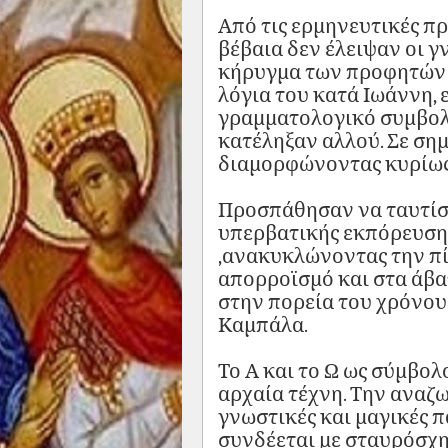
Από τις ερμηνευτικές π
βέβαια δεν έλειψαν οι γ
κήρυγμα των προφητών 
λόγια του κατά Ιωάννη,
γραμματολογικό συμβολι
κατέληξαν αλλού. Σε ση
διαμορφώνοντας κυρίως 
Προσπάθησαν να ταυτίσο
υπερβατικής εκπόρευσης
,ανακυκλώνοντας την πί
απορροϊσμό και στα άβα
στην πορεία του χρόνο
Καμπάλα.
Το Α και το Ω ως σύμβολ
αρχαία τέχνη. Την αναζ
γνωστικές και μαγικές π
συνδέεται με σταυρόσχη