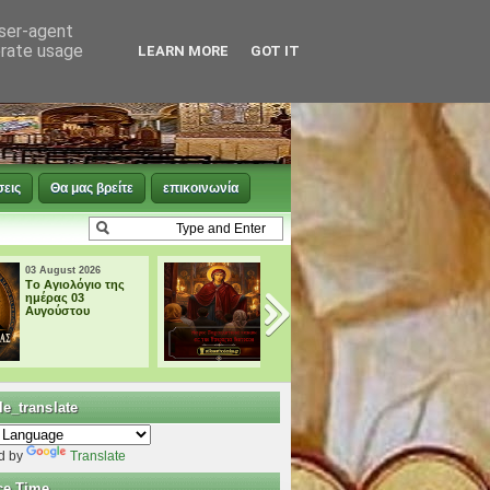
user-agent
erate usage
LEARN MORE
GOT IT
σεις
Θα μας βρείτε
επικοινωνία
03 August 2026
02 August 2026
† ΜΙΚΡΗ
† ΜΕΓΑΛΗ
ΠΑΡΑΚΛΗΣΗ ΕΙΣ
ΠΑΡΑΚΛΗΣΗ ΕΙΣ
ΤΗΝ ΥΠΕΡΑΓΙΑ
ΤΗΝ ΥΠΕΡΑΓΙΑ
ΘΕΟΤΟΚΟ
ΘΕΟΤΟΚΟ
e_translate
d by
Translate
ce Time