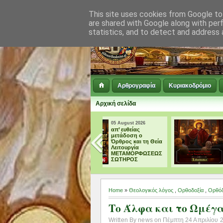
This site uses cookies from Google to 
are shared with Google along with per
statistics, and to detect and address 
Αρθρογραφία
Κυριακοδρόμιο
Αρχική σελίδα
05 August 2026
04 August 2026
απ’ ευθείας
† ΜΕΓΑΛΗ
μετάδοση ο
ΠΑΡΑΚΛΗΣΗ ΕΙΣ
Όρθρος και τη Θεία
ΤΗΝ ΥΠΕΡΑΓΙΑ
Λειτουργία
ΘΕΟΤΟΚΟ
ΜΕΤΑΜΟΡΦΩΣΕΩΣ
ΣΩΤΗΡΟΣ
Home
»
Θεολογικός λόγος
,
Ορθοδοξία
,
Ορθόδ
Το Άλφα και το Ωμέγ
Written By news on Πέμπτη 24 Απριλίου 20