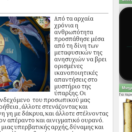
Aπό τα αρχαία
χρόνια η
ανθρωπότητα
προσπάθησε μέσα
από τη δίνη των
μεταφυσικών της
ανησυχιών να βρει
ορισμένες
ικανοποιητικές
απαντήσεις στο
μυστήριο της
Μνημ
ύπαρξης. Οι
Για περ
 ενδεχόμενο του προσωπικού μας
ήθεια , άλλοτε στενάζοντας και
η γη με δάκρυα, και άλλοτε στέλνοντας
τον απέραντο και αινιγματικό ουρανό.
μιας υπερβατικής αρχής, δύναμης και