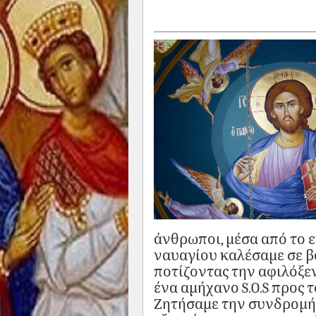
άνθρωποι, μέσα από το
ναυαγίου καλέσαμε σε βο
ποτίζοντας την αφιλόξεν
ένα αμήχανο S.O.S προς 
Ζητήσαμε την συνδρομή 