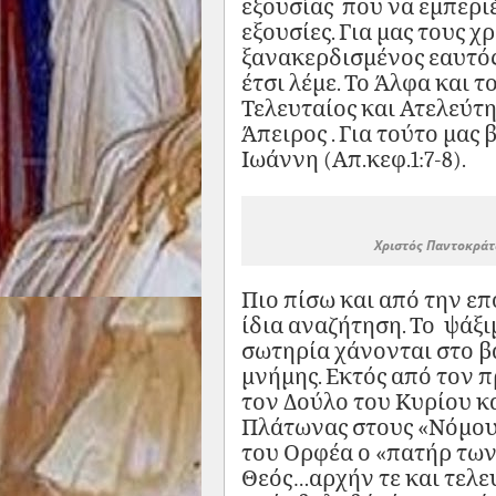
εξουσίας που να εμπεριέ
εξουσίες. Για μας τους 
ξανακερδισμένος εαυτός 
έτσι λέμε. Το Άλφα και 
Τελευταίος και Ατελεύτη
Άπειρος . Για τούτο μας
Ιωάννη (Απ.κεφ.1:7-8).
Χριστός Παντοκράτω
Πιο πίσω και από την επ
ίδια αναζήτηση. Το ψάξι
σωτηρία χάνονται στο β
μνήμης. Εκτός από τον 
τον Δούλο του Κυρίου κ
Πλάτωνας στους «Νόμους
του Ορφέα ο «πατήρ των
Θεός…αρχήν τε και τελε