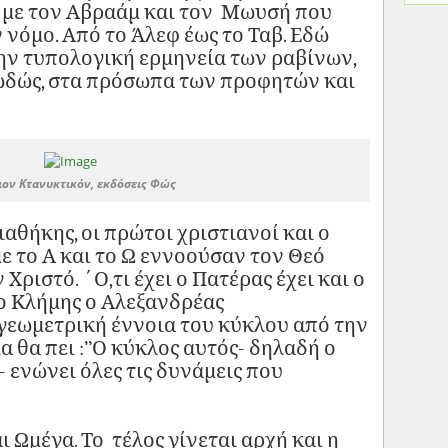
 με τον Αβραάμ και τον Μωυσή που
νόμο. Από το Άλεφ έως το Ταβ. Εδώ
ην τυπολογική ερμηνεία των ραβίνων,
ωδώς, στα πρόσωπα των προφητών και
ιον Κτανυκτικόν, εκδόσεις Φώς
ιαθήκης, οι πρώτοι χριστιανοί και ο
ε το Α και το Ω εννοούσαν τον Θεό
 Χριστό. ΄Ο,τι έχει ο Πατέρας έχει και ο
 ο Κλήμης ο Αλεξανδρέας
γεωμετρική έννοια του κύκλου από την
α θα πει :’’Ο κύκλος αυτός- δηλαδή ο
- ενώνει όλες τις δυνάμεις που
αι Ωμέγα. Το τέλος γίνεται αρχή και η