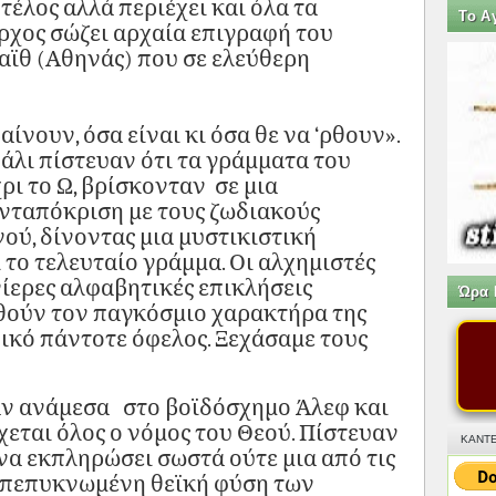
τέλος αλλά περιέχει και όλα τα
Tο Α
ρχος σώζει αρχαία επιγραφή του
αϊθ (Αθηνάς) που σε ελεύθερη
ίνουν, όσα είναι κι όσα θε να ‘ρθουν».
άλι πίστευαν ότι τα γράμματα του
ρι το Ω, βρίσκονταν σε μια
νταπόκριση με τους ζωδιακούς
ού, δίνοντας μια μυστικιστική
το τελευταίο γράμμα. Οι αλχημιστές
ίερες αλφαβητικές επικλήσεις
Ώρα 
θούν τον παγκόσμιο χαρακτήρα της
πικό πάντοτε όφελος. Ξεχάσαμε τους
αν ανάμεσα στο βοϊδόσχημο Άλεφ και
χεται όλος ο νόμος του Θεού. Πίστευαν
ΚΑΝΤΕ
να εκπληρώσει σωστά ούτε μια από τις
η πεπυκνωμένη θεϊκή φύση των