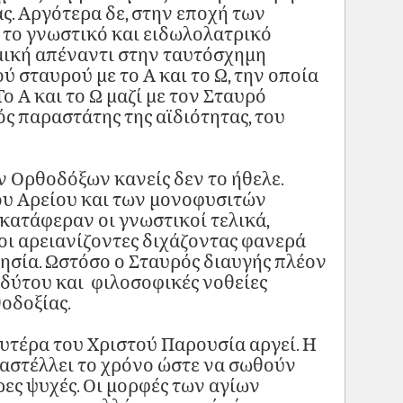
ς. Αργότερα δε, στην εποχή των
το γνωστικό και ειδωλολατρικό
μική απέναντι στην ταυτόσχημη
ύ σταυρού με το Α και το Ω, την οποία
ο Α και το Ω μαζί με τον Σταυρό
ς παραστάτης της αϊδιότητας, του
ν Ορθοδόξων κανείς δεν το ήθελε.
ου Αρείου και των μονοφυσιτών
κατάφεραν οι γνωστικοί τελικά,
οι αρειανίζοντες διχάζοντας φανερά
λησία. Ωστόσο ο Σταυρός διαυγής πλέον
δύτου και φιλοσοφικές νοθείες
οδοξίας.
ευτέρα του Χριστού Παρουσία αργεί. Η
αστέλλει το χρόνο ώστε να σωθούν
ες ψυχές. Οι μορφές των αγίων