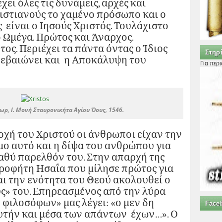
χει όλες τις δυνάμεις, αρχές και
χριστιανούς το χαμένο πρόσωπο και ο
είναι ο Ιησούς Χριστός. Τουλάχιστο
το Ωμέγα. Πρώτος και Άναρχος.
τος. Περιέχει τα πάντα όντας ο Ίδιος
Στηρί
 βεβαιώνει και η Αποκάλυψη του
Για περ
ρ, Ι. Μονή Σταυρονικήτα Αγίου Όους, 1546.
οχή του Χριστού οι άνθρωποι είχαν την
μο αυτό και η δίψα του ανθρώπου για
αθύ παρελθόν του. Στην απαρχή της
προφήτη Ησαΐα που μίλησε πρώτος για
αι την ενότητα του Θεού ακολουθεί ο
» του. Επηρεασμένος από την λύρα
 φιλοσόφων» μας λέγει: «ο μεν δη
Face
υτήν και μέσα των απάντων έχων…». Ο