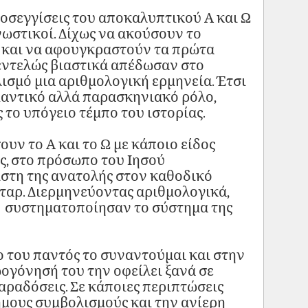
ροσεγγίσεις του αποκαλυπτικού Α και Ω
νωστικοί. Δίχως να ακούσουν το
και να αφουγκραστούν τα πρώτα
 εντελώς βιαστικά απέδωσαν στο
σμό μια αριθμολογική ερμηνεία. Έτσι
μαντικό αλλά παρασκηνιακό ρόλο,
το υπόγειο τέμπο του ιστορίας.
υν το Α και το Ω με κάποιο είδος
, στο πρόσωπο του Ιησού
στη της ανατολής στον καθοδικό
ταρ. Διερμηνεύοντας αριθμολογικά,
υ συστηματοποίησαν το σύστημα της
ο του παντός το συναντούμαι και στην
ωογόνησή του την οφείλει ξανά σε
αραδόσεις. Σε κάποιες περιπτώσεις
μους συμβολισμούς και την ανίερη