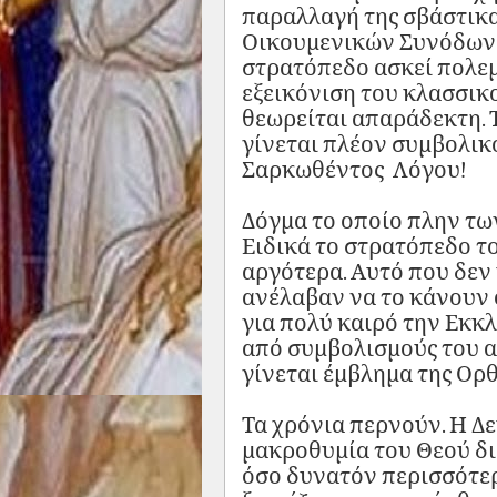
παραλλαγή της σβάστικα
Οικουμενικών Συνόδων 
στρατόπεδο ασκεί πολε
εξεικόνιση του κλασσικο
θεωρείται απαράδεκτη. Τ
γίνεται πλέον συμβολικό
Σαρκωθέντος Λόγου!
Δόγμα το οποίο πλην τω
Ειδικά το στρατόπεδο τ
αργότερα. Αυτό που δεν 
ανέλαβαν να το κάνουν 
για πολύ καιρό την Εκκ
από συμβολισμούς του α
γίνεται έμβλημα της Ορθ
Τα χρόνια περνούν. Η Δ
μακροθυμία του Θεού δι
όσο δυνατόν περισσότερ