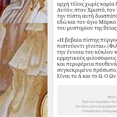
αρχή τέλος χωρίς καμία 
Αυτόν, στον Χριστό, τον
την πίστη αυτή διασπάτα
εδώ και τον άγιο Μάρκο
του μυστηρίου της θείας
«Η βεβαία πίστης πύργος
πιστεύοντι γίνεται».(Φιλ
την έννοια του κύκλου κ
ερμητικούς φιλοσόφους 
και περιφέρεια πουθενά,
συγκεκριμένο πρόσωπο. 
Είναι το Α και το Ω. Ο Ων
Μονή 
Έργο των ζωγράφων Κωνσ
Στο πάνω μέρος αναγράφεται: 
Η παράσταση επιζωγραφί