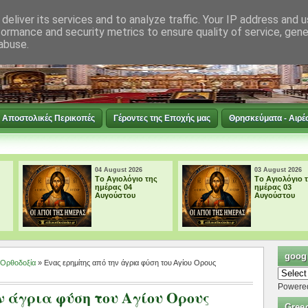
deliver its services and to analyze traffic. Your IP address and 
formance and security metrics to ensure quality of service, gen
abuse.
Αποστολικές Περικοπές
Γέροντες της Εποχής μας
Θρησκεύματα - Αιρέ
04 August 2026
03 August 2026
Tο Αγιολόγιο της
Tο Αγιολόγιο της
ημέρας 04
ημέρας 03
Αυγούστου
Αυγούστου
googl
Ορθοδοξία
» Ενας ερημίτης από την άγρια φύση του Αγίου Ορους
Powere
ν άγρια φύση του Αγίου Ορους
Gree