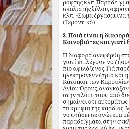
ράφτης κλπ. Παραδείγμα
σκαλιστής ξύλου, σφραγ
κλπ. «Σώμα έργασαι ίνα 
(Γεροντικό)
3. Ποιά είναι η διαφορ
Κοινοβιάτες και γιατί
Η διαφορά ανεφέρθη στο
γιατί επιλέγουν να ζήσο
πιο αφιλόξενος. Γιά παρ
ηλεκτρογεννήτρια και η
Κάτοικοι των Καρουλίων
Αγίου Όρους, αναγκάζον
στην πλάτη τους, από δ
σημαίνει ότι αυτομάτως ε
τα κρύφια της καρδίας.
να φτάσει σε ανώτερα μ
παραδείγματα στην εκκλ
ερημίτης έχει κόψει με 