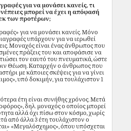
αγραφές για να μονάσει κανείς, τι
συνέπειες μπορεί να έχει η απόφασή
εκ των προτέρων;
αφές» για να μονάσει κανείς. Μόνο
διαγραφές υπάρχουν για να ιερωθεί
σεις. Μοναχός είναι ένας άνθρωπος που
σμένες πράξεις του και αποφάσισε να
τιώσει τον εαυτό του πνευματικά, ώστε
ριν Θέωση. Καταρχήν ο άνθρωπος που
στήρι με κάποιες σκέψεις για να γίνει
ιμος», υπό δοκιμήν, για τουλάχιστον 1
σότερα έτη είναι συνήθης χρόνος. Μετά
οφόρος», δηλ. μοναχός ο οποίος μπορεί
τητα αλλά όχι πίσω στον κόσμο, χωρίς
τά από άλλα 3 έτη τουλάχιστον ο
ται» «Μεγαλόσχημος», όπου υπόσχεται