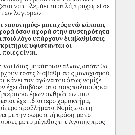
ζεται να πολεμάει τα απλά, προχωρεί σε
ν των λογισμών.
νει «αυστηρός» μοναχός ενώ κάποιος
ιαφορά όσον αφορά στην αυστηρότητα
α ποιό λόγο υπάρχουν διαβαθμίσεις
 κριτήρια υφίστανται οι
 ποιές είναι;
ναι ίδιος με κάποιον άλλον, οπότε θα
ρχουν τόσες διαβαθμίσεις μοναχισμού,
ας κάνει τον αγώνα του όπως νομίζει
ν έχει διαβάσει από τους παλαιούς και
ς ή περισσοτέρων ανθρώπων που
ωπος έχει ιδιαίτερο χαρακτήρα,
ιαίτερα προβλήματα. Νομίζω ότι η
ει με την σωματική κράση, με το
 κυρίως με το μέγεθος της Αγάπης προς