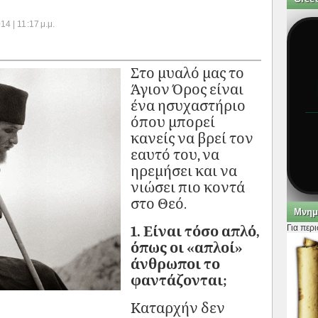
4 | 11:17 μ.μ.
Στο μυαλό μας το
Άγιον Όρος είναι
ένα ησυχαστήριο
όπου μπορεί
κανείς να βρεί τον
εαυτό του, να
ηρεμήσει και να
νιώσει πιο κοντά
στο Θεό.
Μνημ
Για περ
1. Είναι τόσο απλό,
όπως οι «απλοί»
άνθρωποι το
φαντάζονται;
Καταρχήν δεν