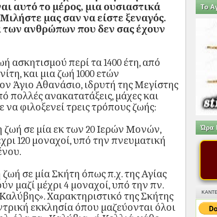
αι αυτό το μέρος, μια ουσιαστικά
Tο Α
 Μιλήστε μας σαν να είστε ξεναγός.
α των ανθρώπων που δεν σας έχουν
ωή ασκητισμού περί τα 1400 έτη, από
ίτη, και μια ζωή 1000 ετών
ον Άγιο Αθανάσιο, ιδρυτή της Μεγίστης
πό πολλές ανακατατάξεις, μάχες και
 να φιλοξενεί τρεις τρόπους ζωής:
Ώρα 
η ζωή σε μία εκ των 20 Ιερών Μονών,
έχρι 120 μοναχοί, υπό την πνευματική
ένου.
η ζωή σε μία Σκήτη όπως π.χ. της Αγίας
ύν μαζί μέχρι 4 μοναχοί, υπό την πν.
ΚΑΝΤΕ
«Καλύβης». Χαρακτηριστικό της Σκήτης
εντρική εκκλησία όπου μαζεύονται όλοι