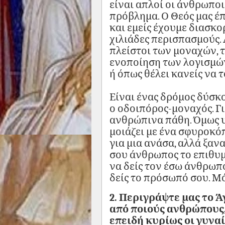
είναι απλοί οι άνθρωποι.
πρόβλημα. Ο Θεός μας έπ
και εμείς έχουμε διασκο
χιλιάδες περισπασμούς.
πλείστοι των μοναχών, τ
ενοποίηση των λογισμών,
ή όπως θέλει κανείς να τ
Είναι ένας δρόμος δύσκ
ο οδοιπόρος-μοναχός. Γι
ανθρώπινα πάθη. Όμως υ
μοιάζει με ένα σφυροκό
για μια ανάσα, αλλά ξαν
σου άνθρωπος το επιθυμ
να δείς τον έσω άνθρωπο
δείς το πρόσωπό σου. Μό
2. Περιγράψτε μας το Ά
από ποιούς ανθρώπους,
επειδή κυρίως οι γυνα