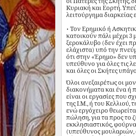
οι Πατέρες της Σκήτης, δ
Κυριακή και Εορτή. Υπεύ
λειτούργημα διαρκείας ε
• Τον Ερημικό ή Ασκητικ
κατοικούν πάλι μέχρι 3 μ
ξεροκάλυβο (δεν έχει π
ελάχιστα) υπό την πνεύμ
ότι στην «Έρημο» δεν υπ
υπεύθυνο για όλες τις λ
και όλες οι Σκήτες υπάγο
Όλοι ανεξαιρέτως οι μο
διακονήματα και ένα ή 
είναι οι εργασίες που σ
της Ι.Μ., ή του Κελλιού,
ενώ εργόχειρο θεωρείτα
πώληση, για τα προς το
εκκλησιαστικός, φούρνα
(υπεύθυνος μουλαριών, 