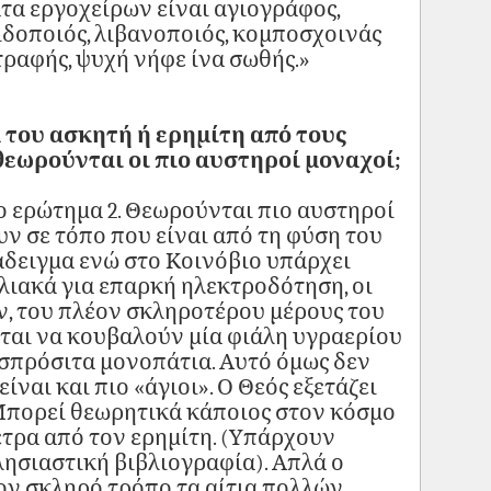
τα εργοχείρων είναι αγιογράφος,
ιδοποιός, λιβανοποιός, κομποσχοινάς
τραφής, ψυχή νήφε ίνα σωθής.»
ά του ασκητή ή ερημίτη από τους
 θεωρούνται οι πιο αυστηροί μοναχοί;
 ερώτημα 2. Θεωρούνται πιο αυστηροί
υν σε τόπο που είναι από τη φύση του
άδειγμα ενώ στο Κοινόβιο υπάρχει
λιακά για επαρκή ηλεκτροδότηση, οι
, του πλέον σκληροτέρου μέρους του
ται να κουβαλούν μία φιάλη υγραερίου
υσπρόσιτα μονοπάτια. Αυτό όμως δεν
ίναι και πιο «άγιοι». Ο Θεός εξετάζει
 Μπορεί θεωρητικά κάποιος στον κόσμο
έτρα από τον ερημίτη. (Υπάρχουν
ησιαστική βιβλιογραφία). Απλά ο
τον σκληρό τρόπο τα αίτια πολλών