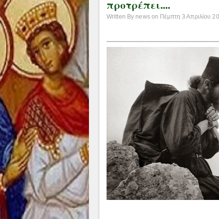
προτρέπει....
Written By news on Πέμπτη 3 Απριλίου 201