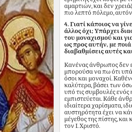
αμαρτιών, και δεν χρειά
πιο λεπτό πόλεμο, αυτό
4. Γιατί κάποιος να γί
άλλος όχι; Υπάρχει δ
του μοναχισμού και γι
ως προς αυτήν, με ποιά
διαβαθμίσεις αυτές και
Κανένας άνθρωπος δεν εί
μπορούσα να πω ότι υπά
όσοι και μοναχοί. Καθέν
καλύτερα, βάσει των όσω
υπό τις συμβουλές ενό
εμπιστεύεται. Κάθε άνθρ
ιδιαίτερα χαρίσματα, ιδ
αυστηρότητα έχει να κάν
μέγεθος της πίστης, και
τον Ι. Χριστό.