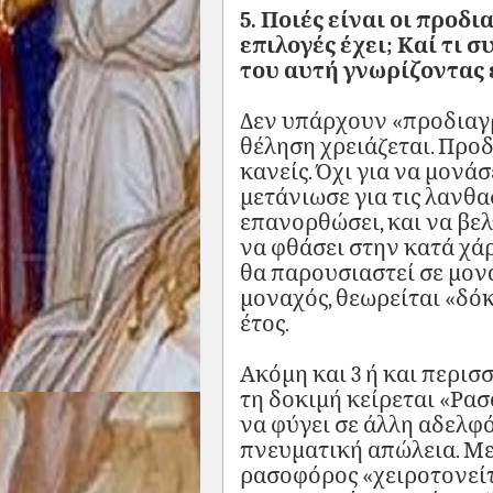
5. Ποιές είναι οι προδι
επιλογές έχει; Καί τι 
του αυτή γνωρίζοντας 
Δεν υπάρχουν «προδιαγρ
θέληση χρειάζεται. Προ
κανείς. Όχι για να μονά
μετάνιωσε για τις λανθα
επανορθώσει, και να βελ
να φθάσει στην κατά χά
θα παρουσιαστεί σε μονα
μοναχός, θεωρείται «δόκ
έτος.
Ακόμη και 3 ή και περισ
τη δοκιμή κείρεται «Ρασ
να φύγει σε άλλη αδελφό
πνευματική απώλεια. Με
ρασοφόρος «χειροτονεί