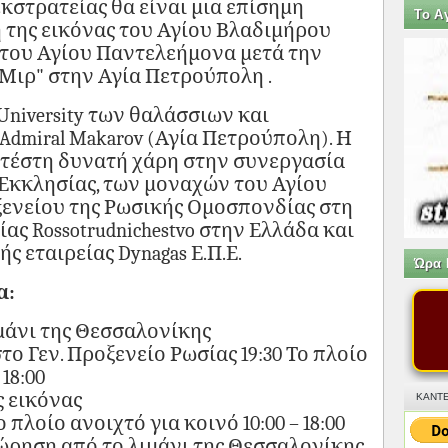
κστρατείας θα είναι μια επίσημη
Tο Α
 της εικόνας του Αγίου Βλαδιμήρου
 του Αγίου Παντελεήμονα μετά την
Μιρ" στην Αγία Πετρούπολη .
University των θαλάσσιων και
dmiral Makarov (Αγία Πετρούπολη). Η
τέστη δυνατή χάρη στην συνεργασία
Εκκλησίας, των μοναχών του Αγίου
ξενείου της Ρωσικής Ομοσπονδίας στη
ας Rossotrudnichestvo στην Ελλάδα και
ς εταιρείας Dynagas Ε.Π.Ε.
Ώρα 
α:
μάνι της Θεσσαλονίκης
το Γεν. Προξενείο Ρωσίας 19:30 Το πλοίο
 18:00
 εικόνας
ΚΑΝΤΕ
 πλοίο ανοιχτό για κοινό 10:00 – 18:00
ρηση από το λιμάνι της Θεσσαλονίκης