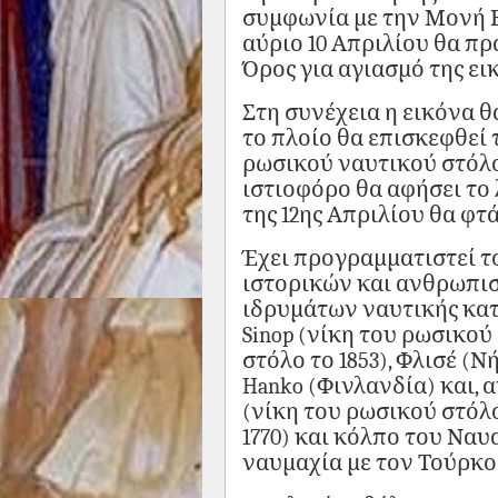
συμφωνία με την Μονή 
αύριο 10 Απριλίου θα π
Όρος για αγιασμό της ει
Στη συνέχεια η εικόνα θ
το πλοίο θα επισκεφθεί 
ρωσικού ναυτικού στόλο
ιστιοφόρο θα αφήσει το 
της 12ης Απριλίου θα φτ
Έχει προγραμματιστεί τ
ιστορικών και ανθρωπι
ιδρυμάτων ναυτικής κατ
Sinop (νίκη του ρωσικού
στόλο το 1853), Φλισέ (
Hanko (Φινλανδία) και, 
(νίκη του ρωσικού στόλ
1770) και κόλπο του Ναυ
ναυμαχία με τον Τούρκο-