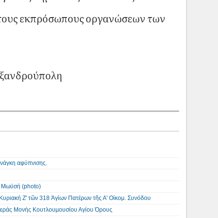
ι τους εκπρόσωπους οργανώσεων των
εξανδρούπολη
ανάγκη αφύπνισης.
α Μωϋσή (photo)
Κυριακή Ζ' τῶν 318 Ἀγίων Πατέρων τῆς Α' Οἱκομ. Συνόδου
 Ιεράς Μονής Κουτλουμουσίου Αγίου Όρους