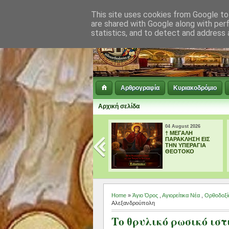
This site uses cookies from Google to 
are shared with Google along with per
statistics, and to detect and address 
Αρθρογραφία
Κυριακοδρόμιο
Αρχική σελίδα
05 August 2026
04 August 2026
απ’ ευθείας
† ΜΕΓΑΛΗ
μετάδοση ο
ΠΑΡΑΚΛΗΣΗ ΕΙΣ
Όρθρος και τη Θεία
ΤΗΝ ΥΠΕΡΑΓΙΑ
Λειτουργία
ΘΕΟΤΟΚΟ
ΜΕΤΑΜΟΡΦΩΣΕΩΣ
ΣΩΤΗΡΟΣ
Home
»
Άγιο Όρος
,
Αγιορείτικα Νέα
,
Ορθοδοξί
Αλεξανδρούπολη
Το θρυλικό ρωσικό ισ