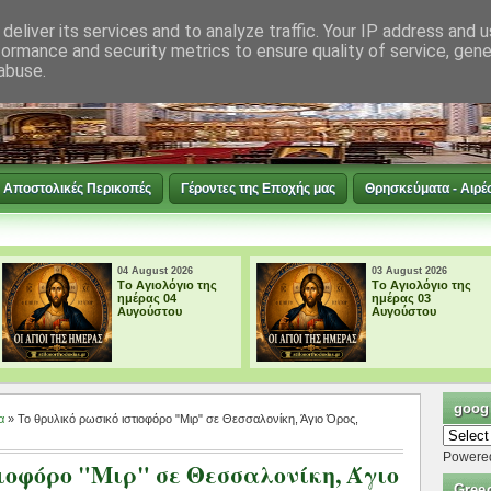
deliver its services and to analyze traffic. Your IP address and 
formance and security metrics to ensure quality of service, gen
abuse.
Αποστολικές Περικοπές
Γέροντες της Εποχής μας
Θρησκεύματα - Αιρέ
04 August 2026
03 August 2026
Tο Αγιολόγιο της
Tο Αγιολόγιο της
ημέρας 04
ημέρας 03
Αυγούστου
Αυγούστου
googl
α
» Το θρυλικό ρωσικό ιστιοφόρο "Μιρ" σε Θεσσαλονίκη, Άγιο Όρος,
Powere
τιοφόρο "Μιρ" σε Θεσσαλονίκη, Άγιο
Gree