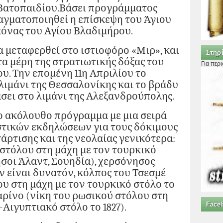
Βατοπαιδίου.Βάσει προγράμματος
ραγματοποιηθεί η επίσκεψη του Άγιου
κόνας του Αγίου Βλαδιμήρου.
α μεταφερθεί στο ιστιοφόρο «Μιρ», και
Στηρί
τα μέρη της στρατιωτικής δόξας του
Για περ
υ. Την επομένη 11η Απριλίου το
λιμάνι της Θεσσαλονίκης και το βράδυ
άσει στο λιμάνι της Αλεξανδρούπολης.
ο ακόλουθο πρόγραμμα με μια σειρά
στικών εκδηλώσεων για τους δόκιμους
άρτισης και της νεολαίας γενικότερα:
 στόλου στη μάχη με τον τουρκικό
Νήσοι Άλαντ, Σουηδία), χερσόνησος
αν είναι δυνατόν, κόλπος του Τσεσμέ
ου στη μάχη με τον τουρκικό στόλο το
αρίνο (νίκη του ρωσικού στόλου στη
Face
Αιγυπτιακό στόλο το 1827).