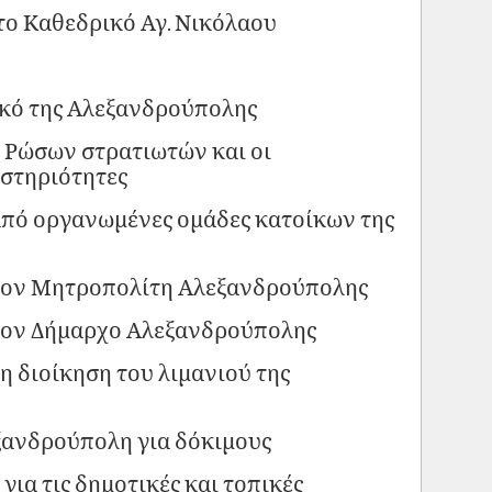
το Καθεδρικό Αγ. Νικόλαου
ικό της Αλεξανδρούπολης
 Ρώσων στρατιωτών και οι
στηριότητες
από οργανωμένες ομάδες κατοίκων της
τον Μητροπολίτη Αλεξανδρούπολης
τον Δήμαρχο Αλεξανδρούπολης
η διοίκηση του λιμανιού της
ξανδρούπολη για δόκιμους
για τις δημοτικές και τοπικές