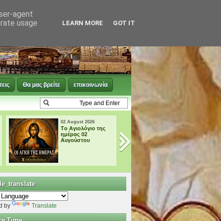
user-agent
erate usage
LEARN MORE
GOT IT
σεις
Θα μας βρείτε
επικοινωνία
01 August 2026
12 July 2026
Tο Αγιολόγιο της
Η κοίμηση του
ημέρας 01
Αγίου μας Παϊσίο
Αυγούστου
στις 12 Ιουλίου το
1994.
e_translate
d by
Translate
ce Time