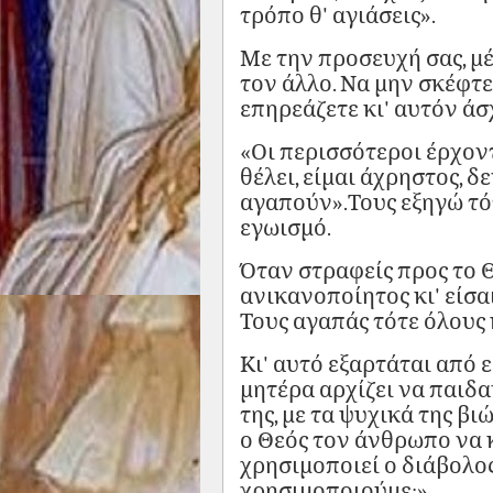
τρόπο θ' αγιάσεις».
Με την προσευχή σας, μ
τον άλλο. Να μην σκέφτε
επηρεάζετε κι' αυτόν άσ
«Οι περισσότεροι έρχοντ
θέλει, είμαι άχρηστος, δ
αγαπούν».Τους εξηγώ τό
εγωισμό.
Όταν στραφείς προς το Θε
ανικανοποίητος κι' είσα
Τους αγαπάς τότε όλους κ
Κι' αυτό εξαρτάται από ε
μητέρα αρχίζει να παιδα
της, με τα ψυχικά της βι
ο Θεός τον άνθρωπο να κ
χρησιμοποιεί ο διάβολος 
χρησιμοποιούμε;».