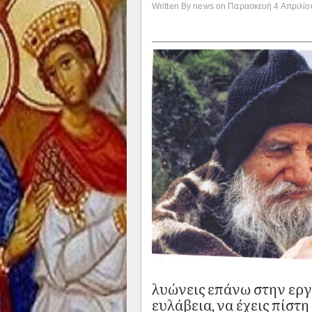
Written By news on Παρασκευή 4 Απριλίου
λυώνεις επάνω στην εργα
ευλάβεια, να έχεις πίστ