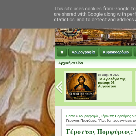
This site uses cookies from Google to 
are shared with Google along with per
statistics, and to detect and address 
Αρθρογραφία
Κυριακοδρόμιο
Αρχική σελίδα
03 August 2026
03 August 2026
Tο Αγιολόγιο της
† ΜΙΚΡΗ
ημέρας 03
ΠΑΡΑΚΛΗΣΗ ΕΙΣ
Αυγούστου
ΤΗΝ ΥΠΕΡΑΓΙΑ
ΘΕΟΤΟΚΟ
Home
»
Αρθρογραφία
,
Γέροντας Πορφύριος ο 
Γέροντας Πορφύριος: "Πως θα προσεγγίσετε το
Γέροντας Πορφύριος: 