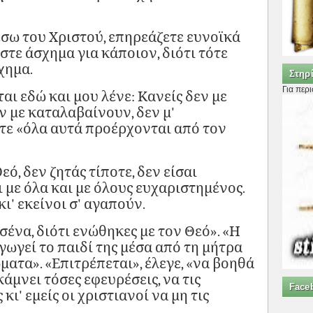
έσω του Χριστού, επηρεάζετε ευνοϊκά
στε άσχημα για κάποιον, διότι τότε
χημα.
Στηρί
Για περ
αι εδώ και μου λένε: Κανείς δεν με
εν με καταλαβαίνουν, δεν μ'
τε «όλα αυτά προέρχονται από τον
ό, δεν ζητάς τίποτε, δεν είσαι
ι με όλα και με όλους ευχαριστημένος.
ι' εκείνοι σ' αγαπούν.
σένα, διότι ενώθηκες με τον Θεό». «Η
γωγεί το παιδί της μέσα από τη μήτρα
ώματα». «Επιτρέπεται», έλεγε, «να βοηθά
άμνει τόσες εφευρέσεις, να τις
Face
κι' εμείς οι χριστιανοί να μη τις