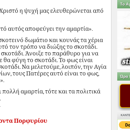
Tο Α
Χριστό η ψυχή μας ελευθερώνεται από
τό αυτός αποφεύγει την αμαρτία».
σκοτεινό δωμάτιο και κουνάς τα χέρια
υτό τον τρόπο να διώξης το σκοτάδι.
ο σκοτάδι. Άνοιξε το παράθυρο για να
ε θα φύγη το σκοτάδι. Το φως είναι
σκοτάδι. Να μελετούμε, λοιπόν, την Αγία
ίων, τους Πατέρες αυτό είναι το φως,
Ώρα 
».
 πολλή αμαρτία, τότε και τα πολιτικά
,
.
ΚΑΝΤΕ
ροντα Πορφυρίου