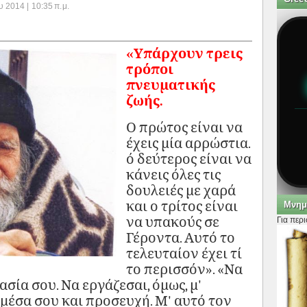
 2014 | 10:35 π.μ.
«Υπάρχουν τρεις
τρόποι
πνευματικής
ζωής.
Ο πρώτος είναι να
έχεις μία αρρώστια.
ό δεύτερος είναι να
κάνεις όλες τις
δουλειές με χαρά
και ο τρίτος είναι
Μνημ
να υπακούς σε
Για περ
Γέροντα. Αυτό το
τελευταίον έχει τί
το περισσόν». «Να
σία σου. Να εργάζεσαι, όμως, μ'
η μέσα σου και προσευχή. Μ' αυτό τον