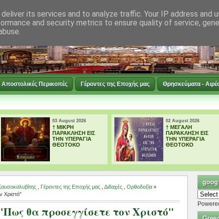
deliver its services and to analyze traffic. Your IP address and 
formance and security metrics to ensure quality of service, gen
abuse.
Αποστολικές Περικοπές
Γέροντες της Εποχής μας
Θρησκεύματα - Αιρέ
02 August 2026
02 August 2026
† ΜΕΓΑΛΗ
Tο Αγιολόγιο της
ΠΑΡΑΚΛΗΣΗ ΕΙΣ
ημέρας 02
ΤΗΝ ΥΠΕΡΑΓΙΑ
Αυγούστου
ΘΕΟΤΟΚΟ
googl
Καυσοκαλυβίτης
,
Γέροντες της Εποχής μας
,
Διδαχές
,
Ορθοδοξία
»
ν Χριστό"
Powere
"Πως θα προσεγγίσετε τον Χριστό"
Gree