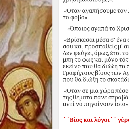
«Όταν αγαπήσουμε τον 
το φόβο».
- «Όποιος αγαπά το Χρισ
«Βρίσκεσαι μέσα σ' ένα 
σου και προσπαθείς μ' α
Δεν φεύγει, όμως, έτσι τ
μπη το φως και μόνο τότ
εκείνο που θα διώξη το 
Γραφή,τους βίους των Αγ
που θα διώξη το σκοτάδι
«Όταν σε μια χώρα πέσει
της θέματα πάνε στραβά
αντί να πηγαίνουν ίσια»
΄΄Βίος και λόγοι΄΄ γέ