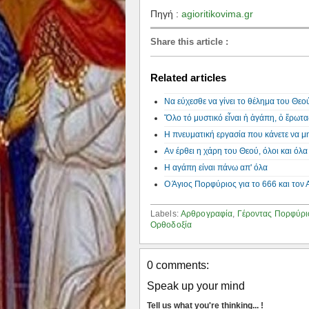
Πηγή :
agioritikovima.gr
Share this article
:
Related articles
Να εύχεσθε να γίνει το θέλημα του Θεού
Ὅλο τό μυστικό εἶναι ἡ ἀγάπη, ὁ ἔρωτα
Η πνευματική εργασία που κάνετε να μη
Αν έρθει η χάρη του Θεού, όλοι και όλ
Η αγάπη είναι πάνω απ' όλα
Ο Άγιος Πορφύριος για το 666 και τον 
Labels:
Αρθρογραφία
,
Γέροντας Πορφύρι
Ορθοδοξία
0 comments:
Speak up your mind
Tell us what you're thinking... !