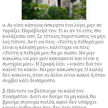
α. Αν είπε κάποιος άσκεφτα ένα λόγο, μην σε
ταράξει. Παράβλεψέ τον. Τι κι αν το είπε; Θα
κολάζεσαι εσύ; Σε τέτοιες περιπτώσεις να μην
λες τίποτε. Αντί να πεις: «Τούτη η πεθερά μου
είναι η κόλασή μου», καλύτερα να πεις:
«Τούτη η πεθερά μου θα με σώσει. Να μην
κακώσω, να μην μου κακοφανεί και είναι η
σωτηρία μου». Η Γραφή λέει: «νικάτε διά του
καλού το κακό». Να μην κακώσουμε. Ο καλός
δεν κακώνει, όταν οι άλλοι είναι κακοί ή όταν
συμβεί κάτι δυσάρεστο.
β. Πάντοτε να βλέπουμε τα καλά του
πλασμάτου. Διότι αν δούμε τα μη καλά, θα
βρούμε σίγουρα πολλά, αφού δεν υπάρχει
κανείς άνθρωπος που δεν έχει τέτοια.