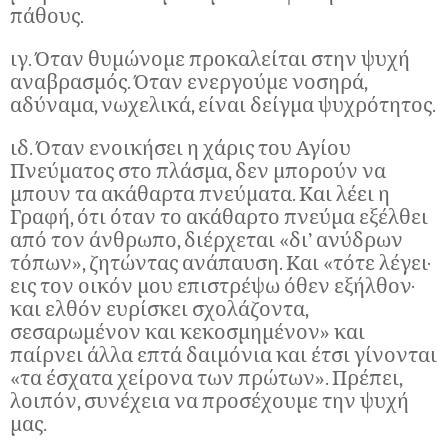
πάθους.
ιγ. Όταν θυμώνομε προκαλείται στην ψυχή
αναβρασμός. Όταν ενεργούμε νοσηρά,
αδύναμα, νωχελικά, είναι δείγμα ψυχρότητος.
ιδ. Όταν ενοικήσει η χάρις του Αγίου
Πνεύματος στο πλάσμα, δεν μπορούν να
μπουν τα ακάθαρτα πνεύματα. Και λέει η
Γραφή, ότι όταν το ακάθαρτο πνεύμα εξέλθει
από τον άνθρωπο, διέρχεται «δι’ ανύδρων
τόπων», ζητώντας ανάπαυση. Και «τότε λέγει·
εις τον οικόν μου επιστρέψω όθεν εξήλθον·
και ελθόν ευρίσκει σχολάζοντα,
σεσαρωμένον και κεκοσμημένον» και
παίρνει άλλα επτά δαιμόνια και έτσι γίνονται
«τα έσχατα χείρονα των πρώτων». Πρέπει,
λοιπόν, συνέχεια να προσέχουμε την ψυχή
μας.