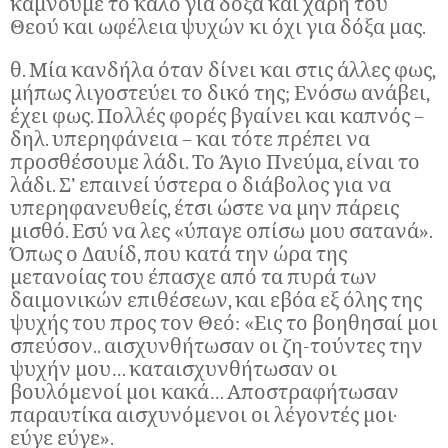
κάμνουμε το καλό για δόξα και χάρη του
Θεού και ωφέλεια ψυχών κι όχι για δόξα μας.
θ. Μία κανδήλα όταν δίνει και στις άλλες φως,
μήπως λιγοστεύει το δικό της; Ενόσω ανάβει,
έχει φως. Πολλές φορές βγαίνει και καπνός –
δηλ. υπερηφάνεια – και τότε πρέπει να
προσθέσουμε λάδι. Το Άγιο Πνεύμα, είναι το
λάδι. Σ’ επαινεί ύστερα ο διάβολος για να
υπερηφανευθείς, έτσι ώστε να μην πάρεις
μισθό. Εσύ να λες «ύπαγε οπίσω μου σατανά».
Όπως ο Δαυίδ, που κατά την ώρα της
μετανοίας του έπασχε από τα πυρά των
δαιμονικών επιθέσεων, και εβόα εξ όλης της
ψυχής του προς τον Θεό: «Εις το βοηθησαί μοι
σπεύσον.. αισχυνθήτωσαν οι ζη-τούντες την
ψυχήν μου… καταισχυνθήτωσαν οι
βουλόμενοί μοι κακά… Αποστραφήτωσαν
παραυτίκα αισχυνόμενοι οι λέγοντές μοι·
εύγε εύγε».