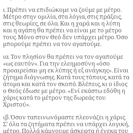
ι. Πρέπει να επιδιώκομε να ζούμε με μέτρο.
Μέτρο στην ομιλία, στα λόγια, στις πράξεις,
στις θεωρίες, σε όλα. Και η χαρά και η λύπη
και η αγάπη θα πρέπει να είναι με το μέτρο
τους. Μόνο στον Θεό δεν υπάρχει μέτρο. Όσο
μπορούμε πρέπει να τον αγαπούμε.
ια. Τον πλησίον θα πρέπει να τον αγαπούμε
«ως εαυτόν». Για την ελεημοσύνη «όσο
προαιρείσαι· μη εκ λύπης ή εξ ανάγκης». Είναι
ζήτημα διάγνωσης. Κατά τους τόπους, κατά τα
άτομα και κατά τον σκοπό. Βλέπεις, κι ο ίδιος
ο Θεός έδωσε με μέτρο. «Ενί εκάστω εδόθη η
χάρις κατά το μέτρον της δωρεάς του
Χριστού».
ιβ. Όσον ταπεινωνόμαστε πλεονάζει η χάρις.
Σ’ όλα τα ζητήματα πρέπει να υπάρχει λογική,
μέτρο. Πολλά κάμνουμε άσκεφτα ή ένεκα του