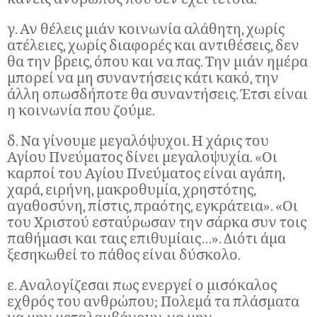
γ. Αν θέλεις μιάν κοινωνία αλάθητη, χωρίς
ατέλειες, χωρίς διαφορές και αντιθέσεις, δεν
θα την βρεις, όπου και να πας. Την μιάν ημέρα
μπορεί να μη συναντήσεις κάτι κακό, την
άλλη οπωσδήποτε θα συναντήσεις. Έτσι είναι
η κοινωνία που ζούμε.
δ. Να γίνουμε μεγαλόψυχοι. Η χάρις του
Αγίου Πνεύματος δίνει μεγαλοψυχία. «Οι
καρποί του Αγίου Πνεύματος είναι αγάπη,
χαρά, ειρήνη, μακροθυμία, χρηστότης,
αγαθοσύνη, πίστις, πραότης, εγκράτεια». «Οι
του Χριστού εσταύρωσαν την σάρκα συν τοις
παθήμασι και ταις επιθυμίαις…». Διότι άμα
ξεσηκωθεί το πάθος είναι δύσκολο.
ε. Αναλογίζεσαι πως ενεργεί ο μισόκαλος
εχθρός του ανθρώπου; Πολεμά τα πλάσματα