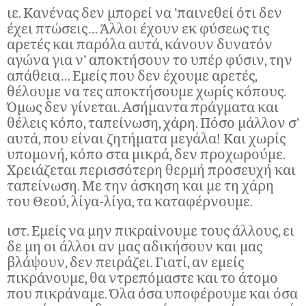
ιε. Κανένας δεν μπορεί να ’παινεθεί ότι δεν
έχει πτώσεις… Άλλοι έχουν εκ φύσεως τις
αρετές και παρόλα αυτά, κάνουν δυνατόν
αγώνα για ν’ αποκτήσουν το υπέρ φύσιν, την
απάθεια… Εμείς που δεν έχουμε αρετές,
θέλουμε να τες αποκτήσουμε χωρίς κόπους.
Όμως δεν γίνεται. Ασήμαντα πράγματα και
θέλεις κόπο, ταπείνωση, χάρη. Πόσο μάλλον σ’
αυτά, που είναι ζητήματα μεγάλα! Και χωρίς
υπομονή, κόπο στα μικρά, δεν προχωρούμε.
Χρειάζεται περισσότερη θερμή προσευχή και
ταπείνωση. Με την άσκηση και με τη χάρη
του Θεού, λίγα-λίγα, τα καταφέρνουμε.
ιστ. Εμείς να μην πικραίνουμε τους άλλους, ει
δε μη οι άλλοι αν μας αδικήσουν και μας
βλάψουν, δεν πειράζει. Γιατί, αν εμείς
πικράνουμε, θα ντρεπόμαστε και το άτομο
που πικράναμε. Όλα όσα υποφέρουμε και όσα