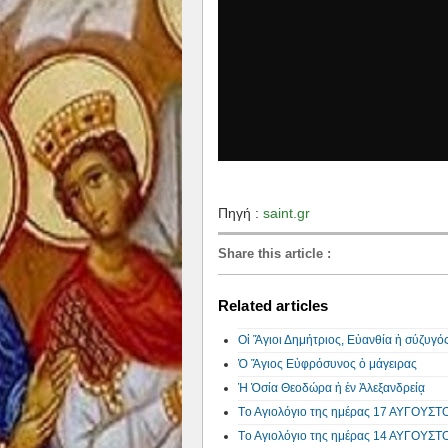
Πηγή :
saint.gr
Share this article
:
Related articles
Οἱ Ἅγιοι Δημήτριος, Εὐανθία ἡ σύζυγός
Ὁ Ἅγιος Εὐφρόσυνος ὁ μάγειρας
Ἡ Ὁσία Θεοδώρα ἡ ἐν Ἀλεξανδρείᾳ
Tο Αγιολόγιο της ημέρας 17 ΑΥΓΟΥΣΤΟ
Tο Αγιολόγιο της ημέρας 14 ΑΥΓΟΥΣΤΟ