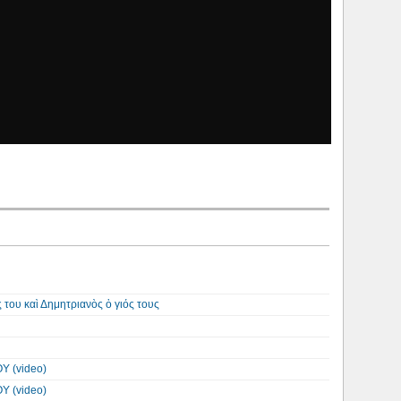
 του καὶ Δημητριανὸς ὁ γιός τους
Υ (video)
Υ (video)