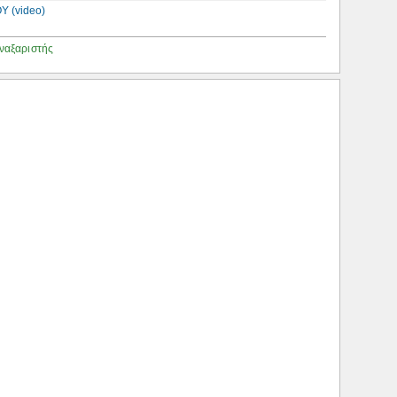
Υ (video)
ναξαριστής