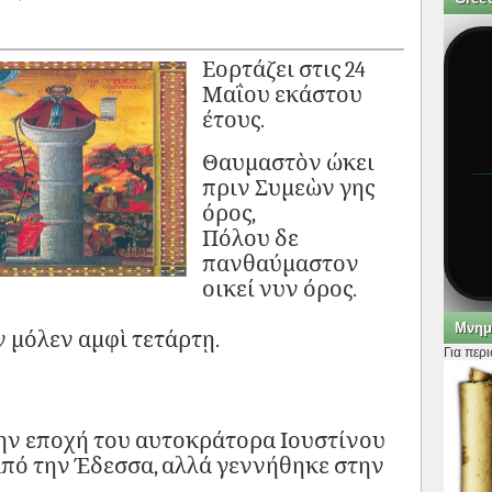
Εορτάζει στις 24
Μαΐου εκάστου
έτους.
Θαυμαστὸν ώκει
πριν Συμεὼν γης
όρος,
Πόλου δε
πανθαύμαστον
οικεί νυν όρος.
Μνημ
ν μόλεν αμφὶ τετάρτῃ.
Για περ
την εποχή του αυτοκράτορα Ιουστίνου
ν από την Έδεσσα, αλλά γεννήθηκε στην