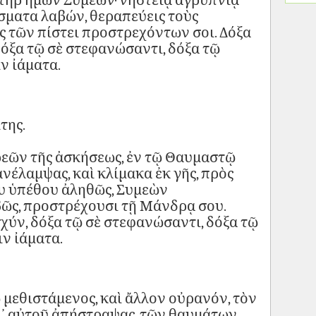
τὴρ ἡμῶν Συμεών· νηστείᾳ ἀγρυπνίᾳ
σματα λαβών, θεραπεύεις τοὺς
ς τῶν πίστει προστρεχόντων σοι. Δόξα
δόξα τῷ σὲ στεφανώσαντι, δόξα τῷ
ν ἰάματα.
της.
εῶν τῆς ἀσκήσεως, ἐν τῷ Θαυμαστῷ
νέλαμψας, καὶ κλίμακα ἐκ γῆς, πρὸς
υ ὑπέθου ἀληθῶς, Συμεὼν
ῶς, προστρέχουσι τῇ Μάνδρᾳ σου.
χύν, δόξα τῷ σὲ στεφανώσαντι, δόξα τῷ
ιν ἰάματα.
 μεθιστάμενος, καὶ ἄλλον οὐρανόν, τὸν
ι᾽ αὐτοῦ ἀπήστραψας, τῶν θαυμάτων