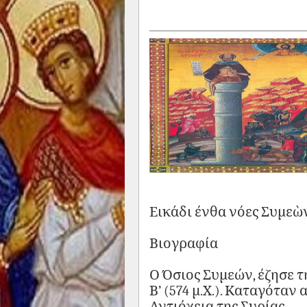
Εικάδι ένθα νόες Συμεὼ
Βιογραφία
Ο Όσιος Συμεών, έζησε 
Β’ (574 μ.Χ.). Καταγότα
Αντιόχεια της Συρίας.