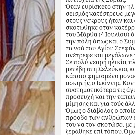
Όταν ευρίσκετο στην ηλ
σεισμός κατέστρεψε μεγ
στους νεκρούς ήταν και 
σκοτώθηκε όταν κατέρρε
του Μάρθα (4 Ιουλίου) 
την πόλη όπως και ο Συμ
το ναό του Αγίου Στεφά
ανέτρεφε και μεγάλωνε τ
Σε πολύ νεαρή ηλικία, π
μετέβη στη Σελεύκεια, κ
κάποιο φημισμένο μονα
ασκητής, ο Ιωάννης. Κον
συστηματικότερα τις άγ
προσευχή και την ταπει
μίμησης και για τούς άλ
Όμως ο διάβολος ο οποίο
πρόοδο των ανθρώπων 
του να τον σκοτώσει με 
ξεράθηκε επί τόπου. Όμ