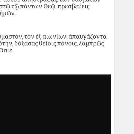
ιστῷ τῷ πάντων Θεῷ, πρεσβεύεις
ἡμῶν.
μαστόν, τὸν ἐξ αἰωνίων, ἀπαυγάζοντα
την, δόξασας θείοις πόνοις, λαμπρῶς
Ὅσιε.