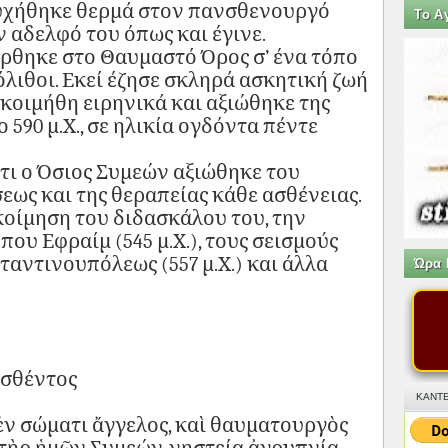
υχήθηκε θερμά στον πανσθενουργό
Tο Α
 αδελφό του όπως και έγινε.
ρθηκε στο Θαυμαστό Όρος σ’ ένα τόπο
λιθοι. Εκεί έζησε σκληρά ασκητική ζωή
Εκοιμήθη ειρηνικά και αξιώθηκε της
 590 μ.Χ., σε ηλικία ογδόντα πέντε
τι ο Όσιος Συμεών αξιώθηκε του
εως και της θεραπείας κάθε ασθένειας.
κοίμηση του διδασκάλου του, την
ου Εφραίμ (545 μ.Χ.), τους σεισμούς
ταντινουπόλεως (557 μ.Χ.) και άλλα
Ώρα 
ισθέντος
ΚΑΝΤΕ
ἐν σώματι ἄγγελος, καὶ θαυματουργὸς