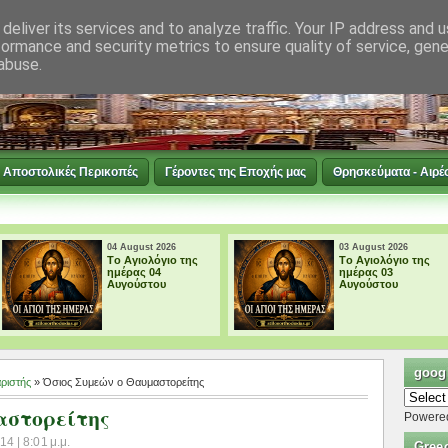
deliver its services and to analyze traffic. Your IP address and 
formance and security metrics to ensure quality of service, gen
abuse.
Αποστολικές Περικοπές
Γέροντες της Εποχής μας
Θρησκεύματα - Αιρέ
04 August 2026
03 August 2026
Tο Αγιολόγιο της
Tο Αγιολόγιο της
ημέρας 04
ημέρας 03
Αυγούστου
Αυγούστου
googl
ριστής
» Όσιος Συμεών ο Θαυμαστορείτης
αστορείτης
Powere
4 | 8:01 μ.μ.
Gree