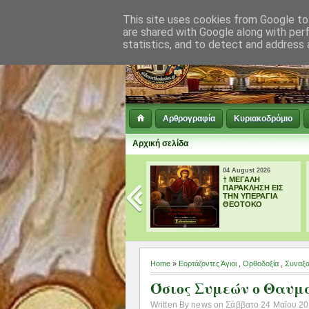
This site uses cookies from Google to 
are shared with Google along with per
statistics, and to detect and address 
Αρθρογραφία
Κυριακοδρόμιο
Αρχική σελίδα
05 August 2026
04 August 2026
απ’ ευθείας
† ΜΕΓΑΛΗ
μετάδοση ο
ΠΑΡΑΚΛΗΣΗ ΕΙΣ
Όρθρος και τη Θεία
ΤΗΝ ΥΠΕΡΑΓΙΑ
Λειτουργία
ΘΕΟΤΟΚΟ
ΜΕΤΑΜΟΡΦΩΣΕΩΣ
ΣΩΤΗΡΟΣ
Home
»
Εορτάζοντες Άγιοι
,
Ορθοδοξία
,
Συναξα
Όσιος Συμεών ο Θαυμ
Written By news on Σάββατο 24 Μαΐου 201