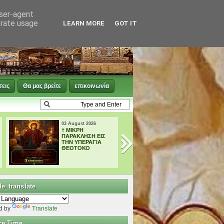
user-agent
erate usage
LEARN MORE
GOT IT
σεις
Θα μας βρείτε
επικοινωνία
03 August 2026
02 August 2026
† ΜΙΚΡΗ
† ΜΕΓΑΛΗ
ΠΑΡΑΚΛΗΣΗ ΕΙΣ
ΠΑΡΑΚΛΗΣΗ ΕΙΣ
ΤΗΝ ΥΠΕΡΑΓΙΑ
ΤΗΝ ΥΠΕΡΑΓΙΑ
ΘΕΟΤΟΚΟ
ΘΕΟΤΟΚΟ
e_translate
d by
Translate
ce Time