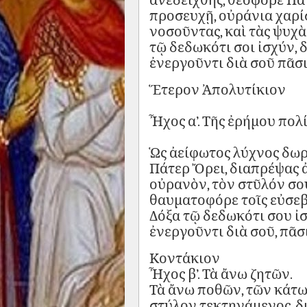
ἀνεδείχθης, θεοφόρε Πα
προσευχῇ, οὐράνια χαρί
νοσοῦντας, καὶ τὰς ψυχὰ
τῷ δεδωκότι σοι ἰσχύν, 
ἐνεργοῦντι διὰ σοῦ πᾶσι
Ἕτερον Ἀπολυτίκιον
Ἦχος α’. Τῆς ἐρήμου πολί
Ὡς ἀείφωτος λύχνος δωρ
Πάτερ Ὄρει, διαπρέψας ἀ
οὐρανὸν, τὸν στῦλόν σο
θαυματοφόρε τοῖς εὐσεβ
Δόξα τῷ δεδωκότι σου ἰσ
ἐνεργοῦντι διὰ σοῦ, πᾶσ
Κοντάκιον
Ἦχος β’. Τὰ ἄνω ζητῶν.
Τὰ ἄνω ποθῶν, τῶν κάτω
στύλον τεκτηνάμενος, δ