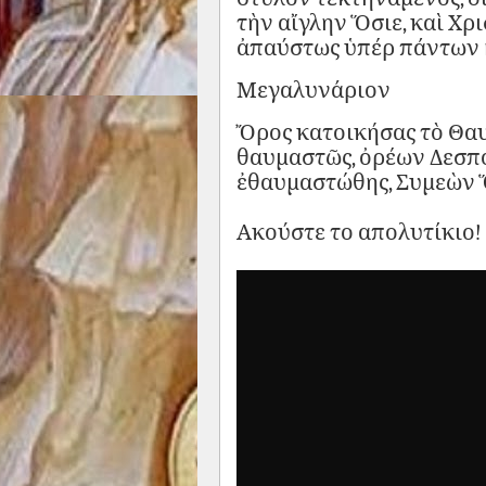
τὴν αἴγλην Ὅσιε, καὶ Χρ
ἀπαύστως ὑπέρ πάντων 
Μεγαλυνάριον
Ὄρος κατοικήσας τὸ Θαυ
θαυμαστῶς, ὀρέων Δεσπό
ἐθαυμαστώθης, Συμεὼν 
Ακούστε το απολυτίκιο!