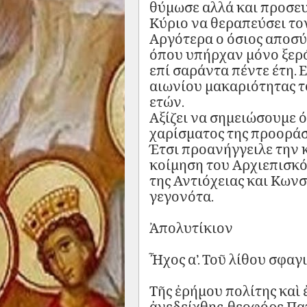
θύμωσε αλλά και προσε
Κύριο να θεραπεύσει τον
Αργότερα ο όσιος αποσύ
όπου υπήρχαν μόνο ξερό
επί σαράντα πέντε έτη. 
αιωνίου μακαριότητας το
ετών.
Αξίζει να σημειώσουμε ό
χαρίσματος της προοράσ
Έτσι προανήγγειλε την 
κοίμηση του Αρχιεπισκόπ
της Αντιόχειας και Κωνσ
γεγονότα.
Ἀπολυτίκιον
Ἦχος α’. Τοῦ λίθου σφαγ
Τῆς ἐρήμου πολίτης καὶ 