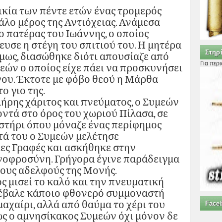
ικία των πέντε ετών ένας τρομερός
άλο μέρος της Αντιόχειας. Ανάμεσα
ο πατέρας του Ιωάννης, ο οποίος
υσε η στέγη του σπιτιού του. Η μητέρα
Στηρί
όμως, διασώθηκε διότι απουσίαζε από
Για περ
εών ο οποίος είχε πάει να προσκυνήσει
νου. Έκτοτε με φόβο θεού η Μάρθα
ο γιο της.
λήρης χάριτος και πνεύματος, ο Συμεών
οντά στο όρος του χωριού Πίλασα, σε
στήρι όπου μόναζε ένας περίφημος
τά του ο Συμεών μελέτησε
ιες Γραφές και ασκήθηκε στην
νοφροσύνη. Γρήγορα έγινε παράδειγμα
λους αδελφούς της Μονής.
ς μισεί το καλό και την πνευματική
έβαλε κάποιο φθονερό συμμοναστή
μαχαίρι, αλλά από θαύμα το χέρι του
Face
ως ο αμνησίκακος Συμεών όχι μόνον δε