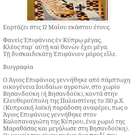
Εορτάζει στις 12 Μαΐου εκάστου έτους.
Φανεὶς Ἐπιφάνιος ἐν Κύπρῳ μέγας,
Κλέος παρ᾽ αὐτῇ καὶ θανὼν ἔχει μέγα.
Τῇ δυσκαιδεκάτῃ Ἐπιφάνιον μόρος εἷλε.
Βιογραφία
Ο Άγιος Επιφάνιος γεννήθηκε από πάμπτωχη
οικογένεια Ιουδαίων αγροτών, στο χωρίο
Βησανδούκη (ή Βησανδούκ), κοντά στην
Ελευθερούπολη της Παλαιστίνης το 310 μ.Χ.
(Κυπριακή λαϊκή παράδοση αναφέρει, πως ο
Άγιος Επιφάνιος γεννήθηκε στον
Καλοπαναγιώτη της Κύπρου, ένα χωριό της
Μαραθάσας και μεγάλωσε στη Βησανδούκη).