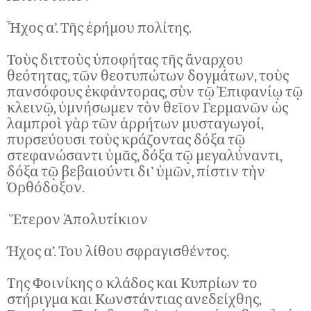
Ἦχος α’. Τῆς ἐρήμου πολίτης.
Τοὺς διττοὺς ὑποφήτας τῆς ἄναρχου
θεότητας, τῶν θεοτυπώτων δογμάτων, τοὺς
πανσόφους ἐκφάντορας, σὺν τῷ Ἐπιφανίῳ τῷ
κλεινῷ, ὑμνήσωμεν τὸν θεῖον Γερμανῶν ὡς
λαμπροὶ γὰρ τῶν ἀρρήτων μυσταγωγοί,
πυρσεύουσι τοὺς κράζοντας δόξα τῷ
στεφανώσαντι ὑμᾶς, δόξα τῷ μεγαλύναντι,
δόξα τῷ βεβαιούντι δι’ ὑμῶν, πίστιν τὴν
Ὀρθόδοξον.
Ἕτερον Ἀπολυτίκιον
Ήχος α’. Του λίθου σφραγισθέντος.
Της Φοινίκης ο κλάδος και Κυπρίων το
στήριγμα και Κωνστάντιας ανεδείχθης,