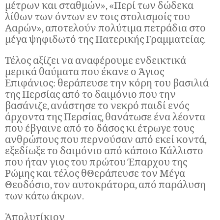
μέτρων και σταθμών», «Περί των δώδεκα
λίθων των όντων εν τοις στολισμοίς του
Ααρών», αποτελούν πολύτιμα πετράδια στο
μέγα ψηφιδωτό της Πατερικής Γραμματείας.
Τέλος αξίζει να αναφέρουμε ενδεικτικά
μερικά θαύματα που έκανε ο Άγιος
Επιφάνιος: θεράπευσε την κόρη του βασιλιά
της Περσίας από το δαιμόνιο που την
βασάνιζε, ανάστησε το νεκρό παιδί ενός
άρχοντα της Περσίας, θανάτωσε ένα λέοντα
που έβγαινε από το δάσος κι έτρωγε τους
ανθρώπους που περνούσαν από εκεί κοντά,
εξεδίωξε το δαιμόνιο από κάποιο Κάλλιστο
που ήταν γιος του πρώτου Έπαρχου της
Ρώμης και τέλος θΘεράπευσε τον Μέγα
Θεοδόσιο, τον αυτοκράτορα, από παράλυση
των κάτω άκρων.
Ἀπολυτίκιον