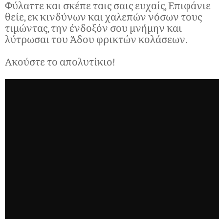
Φύλαττε και σκέπε ταις σαις ευχαίς, Επιφάνιε
θείε, εκ κινδύνων και χαλεπών νόσων τους
τιμώντας, την ένδοξόν σου μνήμην και
λύτρωσαι του Άδου φρικτών κολάσεων.
Ακούστε το απολυτίκιο!