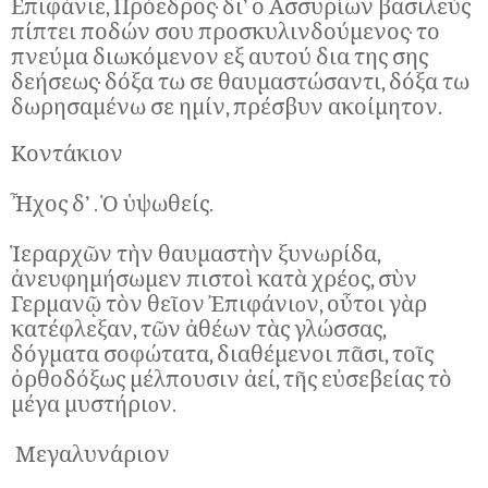
Επιφάνιε, Πρόεδρος· δι’ ο Ασσυρίων βασιλεύς
πίπτει ποδών σου προσκυλινδούμενος· το
πνεύμα διωκόμενον εξ αυτού δια της σης
δεήσεως· δόξα τω σε θαυμαστώσαντι, δόξα τω
δωρησαμένω σε ημίν, πρέσβυν ακοίμητον.
Κοντάκιον
Ἦχος δ’ . Ὁ ὑψωθείς.
Ἱεραρχῶν τὴν θαυμαστὴν ξυνωρίδα,
ἀνευφημήσωμεν πιστοὶ κατὰ χρέος, σὺν
Γερμανῷ τὸν θεῖον Ἐπιφάνι
o
ν, οὖτοι γὰρ
κατέφλεξαν, τῶν ἀθέων τὰς γλώσσας,
δόγματα σοφώτατα, διαθέμενοι πᾶσι, τοῖς
ὀρθοδόξως μέλπουσιν ἀεί, τῆς εὐσεβείας τὸ
μέγα μυστήρι
o
ν.
Μεγαλυνάριον