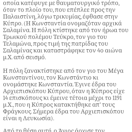
οποία κατέφυγε με θαυματουργικό τρόπο,
όταν το πλοίο του, που επέπλεε προς την
Παλαιστίνη, λόγω τρικυμίας, έφθασε στην
Κύπρο. (Η Κωνσταντία ονομαζόταν αρχικά
Σαλαμίνα. Η πόλη κτίστηκε από τον ήρωα του
Τρωικού πολέμου Τεύκρο, τον γιο του
Τελαμώνα, προς τιμή της πατρίδας του
Σαλαμίνας και καταστράφηκε τον 4ο αιώνα
μ.Χ. από σεισμό.
Η πόλη ξανακτίστηκε από τον γιο του Μέγα
Κωνσταντίνου, τον Κωνστάντιο κι
ονομάστηκε Κωνσταντία. Έγινε έδρα του
Αρχιεπισκόπου Κύπρου, όταν η Κύπρος είχε
14 επισκόπους κι έμεινε τέτοια μέχρι το 1191
μ.Χ., που η Κύπρος κατακτήθηκε απ’ τους
Φράγκους. Σήμερα έδρα του Αρχιεπισκόπου
είναι η Λευκωσία).
Από τη θέση αυτή, ο Άγιος άρχισε τον