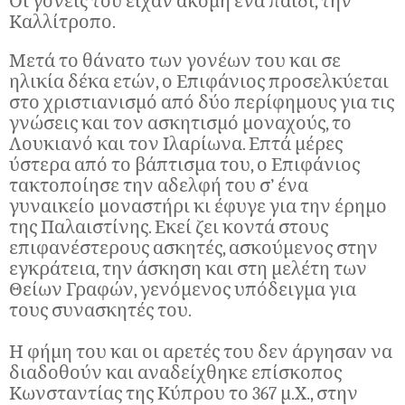
Οι γονείς του είχαν ακόμη ένα παιδί, την
Καλλίτροπο.
Μετά το θάνατο των γονέων του και σε
ηλικία δέκα ετών, ο Επιφάνιος προσελκύεται
στο χριστιανισμό από δύο περίφημους για τις
γνώσεις και τον ασκητισμό μοναχούς, το
Λουκιανό και τον Ιλαρίωνα. Επτά μέρες
ύστερα από το βάπτισμα του, ο Επιφάνιος
τακτοποίησε την αδελφή του σ’ ένα
γυναικείο μοναστήρι κι έφυγε για την έρημο
της Παλαιστίνης. Εκεί ζει κοντά στους
επιφανέστερους ασκητές, ασκούμενος στην
εγκράτεια, την άσκηση και στη μελέτη των
Θείων Γραφών, γενόμενος υπόδειγμα για
τους συνασκητές του.
Η φήμη του και οι αρετές του δεν άργησαν να
διαδοθούν και αναδείχθηκε επίσκοπος
Κωνσταντίας της Κύπρου το 367 μ.Χ., στην