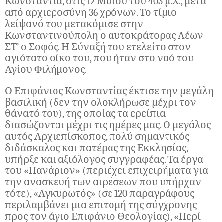
Κωνστάντια, στις 12 Μαΐου του 403 μ.Χ., μετά
από αρχιεροσύνη 36 χρόνων. Το τίμιο
λείψανό του μετακόμισε στην
Κωνσταντινούπολη ο αυτοκράτορας Λέων
ΣΤ’ ο Σοφός. Η Σύναξή του ετελείτο στον
αγιότατο οίκο του, που ήταν στο ναό του
Αγίου Φιλήμονος.
Ο Επιφάνιος Κωνσταντίας έκτισε την μεγάλη
βασιλική (δεν την ολοκλήρωσε μέχρι τον
θάνατό του), της οποίας τα ερείπια
διασώζονται μέχρι τις ημέρες μας. Ο μεγάλος
αυτός Αρχιεπίσκοπος, πολύ σημαντικός
διδάσκαλος και πατέρας της Εκκλησίας,
υπήρξε και αξιόλογος συγγραφέας. Τα έργα
του «Πανάριον» (περιέχει επιχειρήματα για
την ανασκευή των αιρέσεων που υπήρχαν
τότε), «Αγκυρωτός» (σε 120 παραγράφους
περιλαμβάνει μια επιτομή της σύγχρονης
προς τον άγιο Επιφάνιο Θεολογίας), «Περί