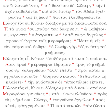
κροῖς λο­γι­σθέν­τα,
*
τοῦ θα­νά­του δέ, Σῶ­τερ,
*
τὴν ἰ­
σχὺν κα­θε­λόν­τα
*
καὶ σὺν ἑ­αυ­τῷ
*
τὸν Ἀ­δὰμ ἐ­γεί­
ραν­τα
*
καὶ ἐξ ᾅ­δου
*
πάν­τας ἐ­λευ­θε­ρώ­σαν­τα.
Ε
ὐ­λο­γη­τὸς εἶ, Κύ­ρι­ε· δί­δα­ξόν με τὰ δι­και­ώ­μα­τά σου.
Τ
ί τὰ μύ­ρα
*
συμ­πα­θῶς τοῖς δά­κρυ­σιν,
*
ὦ μα­θή­τρι­
αι, κιρ­νᾶ­τε;
*
ὁ ἀ­στρά­πτων
*
ἐν τῷ τά­φῳ ἄγ­γε­λος
*
προ­σε­φθέγ­γε­το ταῖς μυ­ρο­φό­ροις·
*
Ἴ­δε­τε ὑ­μεῖς
*
τὸν τά­φον καὶ ἥ­σθη­τε·
*
ὁ Σω­τὴρ γὰρ
*
ἐ­ξα­νέ­στη τοῦ
μνή­μα­τος.
Ε
ὐ­λο­γη­τὸς εἶ, Κύ­ρι­ε· δί­δα­ξόν με τὰ δι­και­ώ­μα­τά σου.
Λ
ί­αν πρω­ῒ
*
μυ­ρο­φό­ροι ἔ­δρα­μον
*
πρὸς τὸ μνῆ­μά
σου θρη­νο­λο­γοῦ­σαι·
*
ἀλλ᾿ ἐ­πέ­στη
*
πρὸς αὐ­τὰς ὁ
ἄγ­γε­λος καὶ εἶ­πε·
*
Θρή­νου ὁ και­ρὸς
*
πέ­παυ­ται· μὴ
κλαί­ε­τε·
*
τὴν ἀ­νά­στα­σιν δὲ
*
ἀ­πο­στό­λοις εἴ­πα­τε.
Ε
ὐ­λο­γη­τὸς εἶ, Κύ­ρι­ε· δί­δα­ξόν με τὰ δι­και­ώ­μα­τά σου.
Μ
υ­ρο­φό­ροι γυ­ναῖ­κες
*
με­τὰ μύ­ρων ἐλ­θοῦ­σαι
*
πρὸς
τὸ μνῆ­μά σου, Σῶ­τερ,
*
ἐ­νη­χοῦν­το ἀγ­γέ­λου
*
πρὸς
αὐ­τὰς φθεγ­γο­μέ­νου·
*
Τί με­τὰ νε­κρῶν
*
τὸν ζῶν­τα