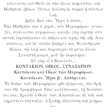
γάλ­λον­το, καὶ Θε­όν σε τῶν ὅ­λων ἐ­κή­ρυτ­τον, καὶ
Μα­θη­ταῖς ἐ­βό­ων· Ὄν­τως ἀ­νέ­στη ἐκ τά­φου ἡ πάν­των
ζω­ή.
Δό­ξα. Καὶ νῦν. Ἦ­χος ὁ αὐ­τός.
Τ
ῶν Μα­θη­τῶν σου ὁ χο­ρός, σὺν Μυ­ρο­φό­ροις γυ­ναι­
ξίν, ἀ­γάλ­λε­ται συμ­φώ­νως· κοι­νὴν γὰρ ἑ­ορ­τὴν σὺν
αὐ­ταῖς ἑ­ορ­τά­ζου­σιν εἰς δό­ξαν καὶ τι­μὴν τῆς σῆς Ἀ­να­
στά­σε­ως, καὶ δι᾿ αὐ­τῶν βο­ῶ­μέν σοι· Φι­λάν­θρω­πε
Κύ­ρι­ε, τῷ λα­ῷ σου πα­ρά­σχου τὸ μέ­γα ἔ­λε­ος.
Συ­να­πτὴ μι­κρά, μεθ᾿ ἣν ἐκ­φώ­νη­σις·
Σὺ γὰρ εἶ ὁ Βα­σι­λεύς...
ΚΟΝΤΑΚΙΟΝ, ΟΙΚΟΣ, ΣΥΝΑΞΑΡΙΟΝ
Κον­τά­κι­ον καὶ Οἶ­κος τῶν Μυ­ρο­φό­ρων.
Κον­τά­κι­ον. Ἦ­χος β´. Αὐ­τό­με­λον.
Τ
ὸ Χαῖ­ρε ταῖς Μυ­ρο­φό­ροις φθεγ­ξά­με­νος, τὸν θρῆ­
νον τῆς προ­μή­το­ρος Εὔ­ας κα­τέ­παυ­σας, τῇ Ἀ­να­στά­
σει σου, Χρι­στὲ ὁ Θε­ός· τοῖς Ἀ­πο­στό­λοις δὲ τοῖς σοῖς
κη­ρύτ­τειν ἐ­πέ­τα­ξας· ὁ Σω­τὴρ ἐ­ξα­νέ­στη τοῦ μνή­μα­
τος.