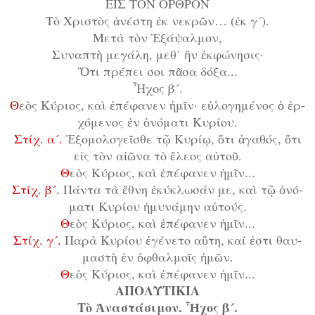
ΕΙΣ ΤΟΝ ΟΡΘΡΟΝ
Τὸ Χρι­στὸς ἀ­νέ­στη ἐκ νε­κρῶν… (ἐκ γ´).
Με­τὰ τὸν Ἑ­ξά­ψαλ­μον,
Συ­να­πτὴ με­γά­λη, μεθ᾿ ἣν ἐκ­φώ­νη­σις·
Ὅ­τι πρέ­πει σοι πᾶ­σα δό­ξα...
Ἦ­χος β´.
Θ
ε­ὸς Κύ­ρι­ος, καὶ ἐ­πέ­φα­νεν ἡ­μῖν· εὐ­λο­γη­μέ­νος ὁ ἐρ­
χό­με­νος ἐν ὀ­νό­μα­τι Κυ­ρί­ου.
Στίχ. α´.
Ἐ­ξο­μο­λο­γεῖ­σθε τῷ Κυ­ρί­ῳ, ὅ­τι ἀ­γα­θός, ὅ­τι
εἰς τὸν αἰ­ῶ­να τὸ ἔ­λε­ος αὐ­τοῦ.
Θ
ε­ὸς Κύ­ρι­ος, καὶ ἐ­πέ­φα­νεν ἡ­μῖν...
Στίχ. β´.
Πάν­τα τὰ ἔ­θνη ἐ­κύ­κλω­σάν με, καὶ τῷ ὀ­νό­
μα­τι Κυ­ρί­ου ἠ­μυ­νά­μην αὐ­τούς.
Θ
ε­ὸς Κύ­ρι­ος, καὶ ἐ­πέ­φα­νεν ἡ­μῖν...
Στίχ. γ´.
Πα­ρὰ Κυ­ρί­ου ἐ­γέ­νε­το αὕ­τη, καί ἐ­στι θαυ­
μα­στὴ ἐν ὀ­φθαλ­μοῖς ἡ­μῶν.
Θ
ε­ὸς Κύ­ρι­ος, καὶ ἐ­πέ­φα­νεν ἡ­μῖν...
ΑΠΟΛΥΤΙΚΙΑ
Τὸ Ἀ­να­στά­σι­μον. Ἦ­χος β´.