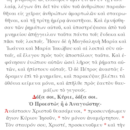
λαί­ᾳ, λέ­γων ὅ­τι δεῖ τὸν υἱ­ὸν τοῦ ἀν­θρώ­που πα­ρα­δο­
θῆ­ναι εἰς χεῖ­ρας ἀν­θρώ­πων ἁ­μαρ­τω­λῶν καὶ σταυ­ρω­
θῆ­ναι, καὶ τῇ τρί­τῃ ἡ­μέ­ρᾳ ἀ­να­στῆ­ναι. Καὶ ἐ­μνή­σθη­
σαν τῶν ῥη­μά­των αὐ­τοῦ, καὶ ὑ­πο­στρέ­ψα­σαι ἀ­πὸ τοῦ
μνη­μεί­ου ἀ­πήγ­γει­λαν ταῦ­τα πάν­τα τοῖς ἕν­δε­κα καὶ
πᾶ­σι τοῖς λοι­ποῖς. Ἦ­σαν δὲ ἡ Μα­γδα­λη­νὴ Μα­ρί­α καὶ
Ἰ­ω­άν­να καὶ Μα­ρί­α Ἰ­α­κώ­βου καὶ αἱ λοι­παὶ σὺν αὐ­
ταῖς, αἳ ἔ­λε­γον πρὸς τοὺς ἀ­πο­στό­λους ταῦ­τα. Καὶ ἐ­
φά­νη­σαν ἐ­νώ­πι­ον αὐ­τῶν ὡ­σεὶ λῆ­ρος τὰ ῥή­μα­τα αὐ­
τῶν, καὶ ἠ­πί­στουν αὐ­ταῖς. Ὁ δὲ Πέ­τρος ἀ­να­στὰς ἔ­
δρα­μεν ἐ­πὶ τὸ μνη­μεῖ­ον, καὶ πα­ρα­κύ­ψας βλέ­πει τὰ
ὀ­θό­νι­α κεί­με­να μό­να, καὶ ἀ­πῆλ­θε πρὸς ἑ­αυ­τὸν θαυ­
μά­ζων τὸ γε­γο­νός.
Δ
ό­ξα σοι, Κύ­ρι­ε, δό­ξα σοι.
Ὁ Προ­ε­στὼς ἢ ὁ Ἀ­να­γνώ­στης·
Ἀ
­νά­στα­σιν Χρι­στοῦ θε­α­σά­με­νοι,
*
προ­σκυ­νή­σω­μεν
ἅ­γι­ον Κύ­ρι­ον Ἰ­η­σοῦν,
*
τὸν μό­νον ἀ­να­μάρ­τη­τον.
*
Τὸν σταυ­ρόν σου, Χρι­στέ, προ­σκυ­νοῦ­μεν
*
καὶ τὴν