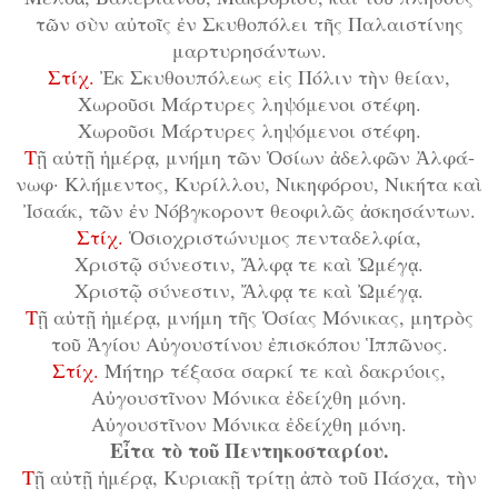
τῶν σὺν αὐ­τοῖς ἐν Σκυ­θο­πό­λει τῆς Πα­λαι­στί­νης
μαρ­τυ­ρη­σάν­των.
Στίχ.
Ἐκ Σκυ­θου­πό­λε­ως εἰς Πόλιν τὴν θε­ί­αν,
Χω­ροῦ­σι Μάρτυρες λη­ψό­με­νοι στέ­φη.
Χω­ροῦ­σι Μάρτυρες λη­ψό­με­νοι στέ­φη.
Τ
ῇ αὐ­τῇ ἡ­μέ­ρᾳ,
μνή
μη
τῶν Ὁ­σί­ων ἀ­δελ­φῶν Ἀλ­φά­
νωφ· Κλή­μεν­τος,
Κυ
ρίλ
λου
,
Νι
κη
φό
ρου
,
Νι
κή
τα καὶ
Ἰ
σα
άκ
,
τῶν ἐν Νόβγκοροντ θε
ο
φι
λῶς ἀ
σκη
σάν
των
.
Στίχ
.
Ὁ­σι­ο­χρι­στώ­νυ­μος πεν­τα­δελ­φί­α,
Χρι­στῷ σύ­νε­στιν, Ἄλ­φᾳ τε καὶ Ὠ­μέ­γᾳ.
Χρι­στῷ σύ­νε­στιν, Ἄλ­φᾳ τε καὶ Ὠ­μέ­γᾳ.
Τ
ῇ αὐ­τῇ ἡ­μέ­ρᾳ, μνή­μη τῆς Ὁ­σί­ας Μόνικας, μη­τρὸς
τοῦ Ἁ­γί­ου Αὐ­γου­στί­νου ἐ­πι­σκό­που Ἱπ­πῶ­νος.
Στίχ.
Μήτηρ τέ­ξα­σα σαρκί τε καὶ δα­κρύ­οις,
Αὐ­γου­στῖ­νον Μόνικα ἐ­δε­ί­χθη μό­νη.
Αὐ­γου­στῖ­νον Μόνικα ἐ­δε­ί­χθη μό­νη.
Εἶ
τα τὸ τοῦ Πεν
τη
κο
στα
ρί
ου
.
Τ
ῇ αὐ
τῇ ἡ
μέ
ρᾳ
,
Κυ
ρι
α
κῇ τρί
τῃ ἀ
πὸ τοῦ Πάσχα
,
τὴν