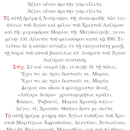
Ἀ­ξί­αν αἴ­νου ἀ­ρε­τὴν γὰρ εἵ­λε­το.
Ἀ­ξί­αν αἴ­νου ἀ­ρε­τὴν γὰρ εἵ­λε­το.
Τ
ῇ αὐ­τῇ ἡ­μέ­ρᾳ ἡ Ἀ­νά­μνη­σις τῆς ἀ­να­κο­μι­δῆς τῶν λει­
ψά­νων τοῦ Ἁ­γί­ου καὶ φί­λου τοῦ Χρι­στοῦ Λα­ζά­ρου
καὶ τῆς μυ­ρο­φό­ρου Μα­ρί­ας τῆς Μα­γδα­λη­νῆς, γε­νο­
μέ­νης ἐ­πὶ Λέ­ον­τος τοῦ φι­λο­σό­φου κα­τὰ τῷ 890. Τε­
λεῖ­ται δὲ ἡ αὐ­τῶν σύ­να­ξις ἐν τῇ εὐ­α­γε­στά­τῃ μο­νῇ,
τῇ πα­ρὰ τοῦ αὐ­τοῦ βα­σι­λέ­ως ἐπ᾿ ὀ­νό­μα­τι τοῦ Ἁ­γί­ου
Λα­ζά­ρου συ­στά­σῃ.
Στίχ.
Σὺ καὶ νε­κρὰ ζῇς, εἰ σι­γᾷς δὲ τῇ πό­λει,
Ἔ­χει τις ὡς πρὶν ἔκ­στα­σίς σε, Μα­ρί­α.
Ἔ­χει τις ὡς πρὶν ἔκ­στα­σίς σε, Μα­ρί­α.
Δε­ί­μας σοι οἶ­κον ὁ φι­λό­χρι­στος ἄ­ναξ,
«Λάζαρε δεῦ­ρο» χρι­στο­μι­μή­τως κρά­ζει.
Φάσκει, Ῥα­βου­νί, Μα­ρί­α Χρι­στῷ πά­λιν·
Λέγει, τί; Χρι­στός· Θάψαν ἄ­στυ με σκέ­πε.
Τ
ῇ αὐ­τῇ ἡ­μέ­ρᾳ, μνή­μη τῶν Ἁ­γί­ων ἐν­δό­ξων τοῦ Χρι­
στοῦ Μαρ­τύ­ρων Ἀ­φρο­δι­σί­ου, Λε­ον­τί­ου, Ἀν­τω­νί­νου,
Μελ­δᾶ, Βα­λε­ρι­α­νοῦ, Μα­κρο­βί­ου, καὶ τοῦ πλή­θους