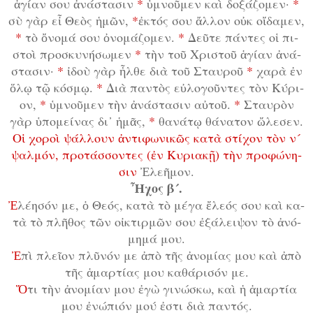
ἁ­γί­αν σου ἀ­νά­στα­σιν
*
ὑ­μνοῦ­μεν καὶ δο­ξά­ζο­μεν·
*
σὺ γὰρ εἶ Θε­ὸς ἡ­μῶν,
*
ἐ­κτός σου ἄλ­λον οὐκ οἴ­δα­μεν,
*
τὸ ὄ­νο­μά σου ὀ­νο­μά­ζο­μεν.
*
Δεῦ­τε πάν­τες οἱ πι­
στοὶ προ­σκυ­νή­σω­μεν
*
τὴν τοῦ Χρι­στοῦ ἁ­γί­αν ἀ­νά­
στα­σιν·
*
ἰ­δοὺ γὰρ ἦλ­θε δι­ὰ τοῦ Σταυ­ροῦ
*
χα­ρὰ ἐν
ὅ­λῳ τῷ κό­σμῳ.
*
Δι­ὰ παν­τὸς εὐ­λο­γοῦν­τες τὸν Κύ­ρι­
ον,
*
ὑ­μνοῦ­μεν τὴν ἀ­νά­στα­σιν αὐ­τοῦ.
*
Σταυ­ρὸν
γὰρ ὑ­πο­μεί­νας δι᾿ ἡ­μᾶς,
*
θα­νά­τῳ θά­να­τον ὤ­λε­σεν.
Οἱ χο­ροὶ ψάλ­λουν ἀν­τι­φω­νι­κῶς κα­τὰ στί­χον τὸν ν´
ψαλ­μόν, προ­τάσ­σον­τες (ἐν Κυ­ρι­α­κῇ) τὴν προ­φώ­νη­
σιν
Ἐ­λε­ῆ­μον.
Ἦ­χος β´.
Ἐ
­λέ­η­σόν με, ὁ Θε­ός, κα­τὰ τὸ μέ­γα ἔ­λε­ός σου καὶ κα­
τὰ τὸ πλῆ­θος τῶν οἰ­κτιρ­μῶν σου ἐ­ξά­λει­ψον τὸ ἀ­νό­
μη­μά μου.
Ἐ
­πὶ πλεῖ­ον πλῦ­νόν με ἀ­πὸ τῆς ἀ­νο­μί­ας μου καὶ ἀ­πὸ
τῆς ἁ­μαρ­τί­ας μου κα­θά­ρι­σόν με.
Ὅ
­τι τὴν ἀ­νο­μί­αν μου ἐ­γὼ γι­νώ­σκω, καὶ ἡ ἁ­μαρ­τί­α
μου ἐ­νώ­πι­όν μού ἐ­στι δι­ὰ παν­τός.