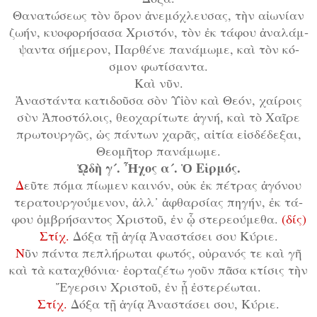
Θ
α­να­τώ­σε­ως τὸν ὅ­ρον ἀ­νε­μό­χλευ­σας, τὴν αἰ­ω­νί­αν
ζω­ήν, κυ­ο­φο­ρή­σα­σα Χρι­στόν, τὸν ἐκ τά­φου ἀ­να­λάμ­
ψαν­τα σή­με­ρον, Παρ­θέ­νε πα­νά­μω­με, καὶ τὸν κό­
σμον φω­τί­σαν­τα.
Καὶ νῦν.
Ἀ
­να­στάν­τα κα­τι­δοῦ­σα σὸν Υἱ­ὸν καὶ Θε­όν, χαί­ροις
σὺν Ἀ­πο­στό­λοις, θε­ο­χα­ρί­τω­τε ἁ­γνή, καὶ τὸ Χαῖ­ρε
πρω­τουρ­γῶς, ὡς πάν­των χα­ρᾶς, αἰ­τί­α εἰσ­δέ­δε­ξαι,
Θε­ο­μῆ­τορ πα­νά­μω­με.
ᾨ­δὴ γ´. Ἦχος α´. Ὁ Εἱρ­μός.
Δ
εῦ­τε πό­μα πί­ω­μεν και­νόν, οὐκ ἐκ πέ­τρας ἀ­γό­νου
τε­ρα­τουρ­γού­με­νον, ἀλλ᾿ ἀ­φθαρ­σί­ας πη­γήν, ἐκ τά­
φου ὀμ­βρή­σαν­τος Χρι­στοῦ, ἐν ᾧ στε­ρε­ού­με­θα.
(δίς)
Στίχ.
Δό­ξα τῇ ἁ­γί­ᾳ Ἀ­να­στά­σει σου Κύ­ρι­ε.
Ν
ῦν πάν­τα πε­πλή­ρω­ται φω­τός, οὐ­ρα­νός τε καὶ γῆ
καὶ τὰ κα­τα­χθό­νι­α· ἑ­ορ­τα­ζέ­τω γοῦν πᾶ­σα κτί­σις τὴν
Ἔ­γερ­σιν Χρι­στοῦ, ἐν ᾗ ἐ­στε­ρέ­ω­ται.
Στίχ.
Δό­ξα τῇ ἁ­γί­ᾳ Ἀ­να­στά­σει σου, Κύ­ρι­ε.