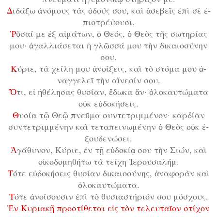
Δ
ι­δά­ξω ἀ­νό­μους τὰς ὁ­δούς σου, καὶ ἀ­σε­βεῖς ἐ­πὶ σὲ ἐ­
πι­στρέ­ψου­σι.
Ῥ
ῦ­σαί με ἐξ αἱ­μά­των, ὁ Θε­ός, ὁ Θε­ὸς τῆς σω­τη­ρί­ας
μου· ἀ­γαλ­λι­ά­σε­ται ἡ γλῶσ­σά μου τὴν δι­και­ο­σύ­νην
σου.
Κ
ύ­ρι­ε, τὰ χεί­λη μου ἀ­νοί­ξεις, καὶ τὸ στό­μα μου ἀ­
ναγ­γε­λεῖ τὴν αἴ­νε­σίν σου.
Ὅ
­τι, εἰ ἠ­θέ­λη­σας θυ­σί­αν, ἔ­δω­κα ἄν· ὁ­λο­καυ­τώ­μα­τα
οὐκ εὐ­δο­κή­σεις.
Θ
υ­σί­α τῷ Θε­ῷ πνεῦ­μα συν­τε­τριμ­μέ­νον· καρ­δί­αν
συν­τε­τριμ­μέ­νην καὶ τε­τα­πει­νω­μέ­νην ὁ Θε­ὸς οὐκ ἐ­
ξου­δε­νώ­σει.
Ἀ
­γά­θυ­νον, Κύ­ρι­ε, ἐν τῇ εὐ­δο­κί­ᾳ σου τὴν Σι­ών, καὶ
οἰ­κο­δο­μη­θή­τω τὰ τεί­χη Ἱ­ε­ρου­σα­λήμ.
Τ
ό­τε εὐ­δο­κή­σεις θυ­σί­αν δι­και­ο­σύ­νης, ἀ­να­φο­ρὰν καὶ
ὁ­λο­καυ­τώ­μα­τα.
Τ
ό­τε ἀ­νοί­σου­σιν ἐ­πὶ τὸ θυ­σι­α­στή­ρι­όν σου μό­σχους.
Ἐν Κυ­ρι­α­κῇ προ­στί­θε­ται εἰς τὸν τε­λευ­ταῖ­ον στί­χον