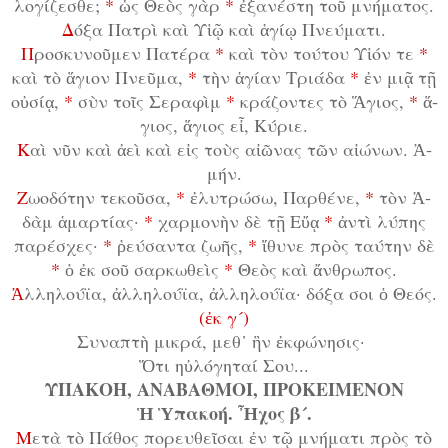
λο­γί­ζε­σθε;
*
ὡς Θε­ὸς γὰρ
*
ἐ­ξα­νέ­στη τοῦ μνή­μα­τος.
Δ
ό­ξα Πα­τρὶ καὶ Υἱ­ῷ καὶ ἁ­γί­ῳ Πνεύ­μα­τι.
Π
ρο­σκυ­νοῦ­μεν Πα­τέ­ρα
*
καὶ τὸν τού­του Υἱ­όν τε
*
καὶ τὸ ἅ­γι­ον Πνεῦ­μα,
*
τὴν ἁ­γί­αν Τρι­ά­δα
*
ἐν μι­ᾷ τῇ
οὐ­σί­ᾳ,
*
σὺν τοῖς Σε­ρα­φὶμ
*
κρά­ζον­τες τὸ Ἅ­γι­ος,
*
ἅ­
γι­ος, ἅ­γι­ος εἶ, Κύ­ρι­ε.
Κ
αὶ νῦν καὶ ἀ­εὶ καὶ εἰς τοὺς αἰ­ῶ­νας τῶν αἰ­ώ­νων. Ἀ­
μήν.
Ζ
ω­ο­δό­την τε­κοῦ­σα,
*
ἐ­λυ­τρώ­σω, Παρ­θέ­νε,
*
τὸν Ἀ­
δὰμ ἁ­μαρ­τί­ας·
*
χαρ­μο­νὴν δὲ τῇ Εὔ­ᾳ
*
ἀν­τὶ λύ­πης
πα­ρέ­σχες·
*
ῥεύ­σαν­τα ζω­ῆς,
*
ἴ­θυ­νε πρὸς ταύ­την δὲ
*
ὁ ἐκ σοῦ σαρ­κω­θεὶς
*
Θε­ὸς καὶ ἄν­θρω­πος.
Ἀ
λ­λη­λού­ϊ­α, ἀλ­λη­λού­ϊ­α, ἀλ­λη­λού­ϊ­α· δό­ξα σοι ὁ Θε­ός.
(
ἐ
κ γ
´
)
Συ­να­πτὴ μι­κρά, μεθ᾿ ἣν ἐκ­φώ­νη­σις·
Ὅ­τι ηὐ­λό­γη­ταί Σου...
ΥΠΑΚΟΗ, ΑΝΑΒΑΘΜΟΙ, ΠΡΟΚΕΙΜΕΝΟΝ
Ἡ Ὑ­πα­κο­ή. Ἦ­χος β´.
Μ
ε­τὰ τὸ Πά­θος πο­ρευ­θεῖ­σαι ἐν τῷ μνή­μα­τι πρὸς τὸ