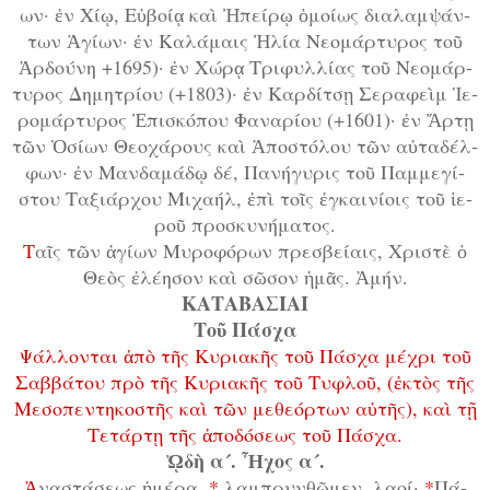
ων· ἐν Χί­ῳ, Εὐ­βοί­ᾳ καὶ Ἠ­πεί­ρῳ ὁ­μοί­ως δι­α­λαμ­ψάν­
των Ἁ­γί­ων· ἐν Κα­λά­μαις Ἠ­λί­α Νε­ο­μάρ­τυ­ρος τοῦ
Ἀρ­δού­νη +1695)· ἐν Χώ­ρᾳ Τρι­φυλ­λί­ας τοῦ Νε­ο­μάρ­
τυ­ρος Δη­μη­τρί­ου (+1803)· ἐν Καρ­δίτ­σῃ Σε­ρα­φεὶμ Ἱ­ε­
ρο­μάρ­τυ­ρος Ἐ­πι­σκό­που Φα­να­ρί­ου (+1601)· ἐν Ἄρ­τῃ
τῶν Ὁ­σί­ων Θε­ο­χά­ρους καὶ Ἀ­πο­στό­λου τῶν αὐ­τα­δέλ­
φων· ἐν Μαν­δα­μά­δῳ δέ, Πα­νή­γυ­ρις τοῦ Παμ­με­γί­
στου Τα­ξι­άρ­χου Μι­χα­ήλ, ἐ­πὶ τοῖς ἐγ­και­νί­οις τοῦ ἱ­ε­
ροῦ προ­σκυ­νή­μα­τος.
Τ
αῖς τῶν ἁ­γί­ων Μυ­ρο­φό­ρων πρε­σβεί­αις, Χρι­στὲ ὁ
Θε­ὸς ἐ­λέ­η­σον καὶ σῶ­σον ἡ­μᾶς. Ἀ­μήν.
ΚΑΤΑΒΑΣΙΑΙ
Τοῦ Πά­σχα
Ψάλ­λον­ται ἀ­πὸ τῆς Κυ­ρι­α­κῆς τοῦ Πά­σχα μέ­χρι τοῦ
Σαβ­βά­του πρὸ τῆς Κυ­ρι­α­κῆς τοῦ Τυ­φλοῦ, (ἐ­κτὸς τῆς
Με­σο­πεν­τη­κο­στῆς καὶ τῶν με­θε­όρ­των αὐ­τῆς), καὶ τῇ
Τε­τάρ­τῃ τῆς ἀ­πο­δό­σε­ως τοῦ Πά­σχα.
ᾨ­δὴ α´. Ἦ­χος α´.
Ἀ
­να­στά­σε­ως ἡ­μέ­ρα,
*
λαμ­πρυν­θῶ­μεν, λα­οί·
*
Πά­