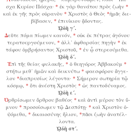
σχα Κυ­ρί­ου Πά­σχα·
*
ἐκ γὰρ θα­νά­του πρὸς ζω­ὴν
*
καὶ ἐκ γῆς πρὸς οὐ­ρα­νὸν
*
Χρι­στὸς ὁ Θε­ὸς
*
ἡ­μᾶς δι­ε­
βί­βα­σεν,
*
ἐ­πι­νί­κι­ον ᾄ­δον­τας.
ᾨ­δὴ γ´.
Δ
εῦ­τε πό­μα πί­ω­μεν και­νόν,
*
οὐκ ἐκ πέ­τρας ἀ­γό­νου
τε­ρα­τουρ­γού­με­νον,
*
ἀλλ᾿ ἀ­φθαρ­σί­ας πη­γὴν
*
ἐκ
τά­φου ὀμ­βρή­σαν­τος Χρι­στοῦ,
*
ἐν ᾧ στε­ρε­ού­με­θα.
ᾨ­δὴ δ´.
Ἐ
­πὶ τῆς θεί­ας φυ­λα­κῆς,
*
ὁ θε­η­γό­ρος Ἀβ­βα­κοὺμ
*
στή­τω μεθ᾿ ἡ­μῶν καὶ δει­κνύ­τω
*
φα­ε­σφό­ρον ἄγ­γε­
λον
*
δι­α­πρυ­σί­ως λέ­γον­τα·
*
Σή­με­ρον σω­τη­ρί­α τῷ
κό­σμῳ,
*
ὅ­τι ἀ­νέ­στη Χρι­στὸς
*
ὡς παν­το­δύ­να­μος.
ᾨ­δὴ ε´.
Ὀ
ρ­θρί­σω­μεν ὄρ­θρου βα­θέ­ος
*
καὶ ἀν­τὶ μύ­ρου τὸν ὕ­
μνον
*
προ­σοί­σω­μεν τῷ Δε­σπό­τῃ·
*
καὶ Χρι­στὸν ὀ­
ψό­με­θα,
*
δι­και­ο­σύ­νης ἥ­λι­ον,
*
πᾶ­σι ζω­ὴν ἀ­να­τέλ­
λον­τα.
ᾨ­δὴ στ´.