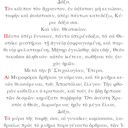
Δό­ξα.
Τ
ὸν κόλ­πον τὸν ἄ­χραν­τον, ἐν ὑ­ψί­στοις μὴ κε­νώ­σας,
τα­φὴν καὶ ἀ­νά­στα­σιν, ὑ­πὲρ πάν­των κα­τε­δέ­ξω, Κύ­
ρι­ε δό­ξα σοι.
Καὶ νῦν. Θε­ο­το­κί­ον.
Π
άν­τα ὑ­πὲρ ἔν­νοι­αν, πάν­τα ὑ­πε­ρέν­δο­ξα, τὰ σὰ Θε­
ο­τό­κε μυ­στή­ρι­α· τῇ ἁ­γνεί­ᾳ ἐ­σφρα­γι­σμέ­νη, καὶ παρ­
θε­νί­ᾳ φυ­λατ­το­μέ­νη, Μή­τηρ ἐ­γνώ­σθης ἀ­ψευ­δής, Θε­ὸν
τε­κοῦ­σα ἀ­λη­θι­νόν· αὐ­τὸν ἱ­κέ­τευ­ε, σω­θῆ­ναι τὰς ψυ­
χὰς ἡ­μῶν.
Με­τὰ τὴν β´ Στι­χο­λο­γί­αν, Ἕ­τε­ρα.
Α
ἱ Μυ­ρο­φό­ροι ὄρ­θρι­αι γε­νό­με­ναι, καὶ τὸ μνῆ­μα κε­
νὸν θε­α­σά­με­ναι, τοῖς Ἀ­πο­στό­λοις ἔ­λε­γον· Τὴν φθο­
ρὰν κα­θεῖ­λεν ὁ κρα­ται­ός, καὶ τοὺς ἐν ᾅ­δῃ ἥρ­πα­σε
τῶν δε­σμῶν· κη­ρύ­ξα­τε παῤ­ῥη­σί­ᾳ· Ὅ­τι ἀ­νέ­στη Χρι­
στὸς ὁ Θε­ός, δω­ρού­με­νος ἡ­μῖν τὸ μέ­γα ἔ­λε­ος.
Δό­ξα.
Τ
ὰ μύ­ρα τῆς τα­φῆς σου, αἱ γυ­ναῖ­κες κο­μί­σα­σαι, λα­
θραί­ως πρὸς τὸ μνῆ­μα πα­ρε­γέ­νον­το ὄρ­θρι­αι, τῶν Ἰ­