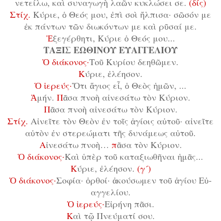
νε­τεί­λω, καὶ συ­να­γω­γὴ λα­ῶν κυ­κλώ­σει σε.
(δίς)
Στίχ.
Κύ­ρι­ε, ὁ Θε­ός μου, ἐ­πὶ σοὶ ἤλ­πι­σα· σῶ­σόν με
ἐκ πάν­των τῶν δι­ω­κόν­των με καὶ ρῦ­σαί με.
Ἐ
­ξε­γέρ­θη­τι, Κύ­ρι­ε ὁ Θε­ός μου...
ΤΑΞΙΣ ΕΩΘΙΝΟΥ ΕΥΑΓΓΕΛΙΟΥ
Ὁ δι­ά­κο­νος·
Τοῦ Κυ­ρί­ου δε­η­θῶ­μεν.
Κ
ύ­ρι­ε, ἐ­λέ­η­σον.
Ὁ ἱ­ε­ρεύς·
Ὅ­τι ἅ­γι­ος εἶ, ὁ Θε­ὸς ἡ­μῶν, ...
Ἀ­
μήν.
Π
ᾶ­σα πνο­ὴ αἰ­νε­σά­τω τὸν Κύ­ρι­ον.
Π
ᾶ­σα πνο­ὴ αἰ­νε­σά­τω τὸν Κύ­ρι­ον.
Στίχ.
Αἰ­νεῖ­τε τὸν Θε­ὸν ἐν τοῖς ἁ­γί­οις αὐ­τοῦ· αἰ­νεῖ­τε
αὐ­τὸν ἐν στε­ρε­ώ­μα­τι τῆς δυ­νά­με­ως αὐ­τοῦ.
Α
ἰ­νε­σά­τω πνο­ὴ…
π
ᾶ­σα τὸν Κύ­ρι­ον.
Ὁ δι­ά­κο­νος·
Καὶ ὑ­πὲρ τοῦ κα­τα­ξι­ω­θῆ­ναι ἡ­μᾶς...
Κ
ύ­ρι­ε, ἐ­λέ­η­σον.
(γ´)
Ὁ δι­ά­κο­νος·
Σο­φί­α· ὀρ­θοί· ἀ­κού­σω­μεν τοῦ ἁ­γί­ου Εὐ­
αγ­γε­λί­ου.
Ὁ ἱ­ε­ρεύς·
Εἰ­ρή­νη πᾶ­σι.
Κ
αὶ τῷ Πνεύ­μα­τί σου.