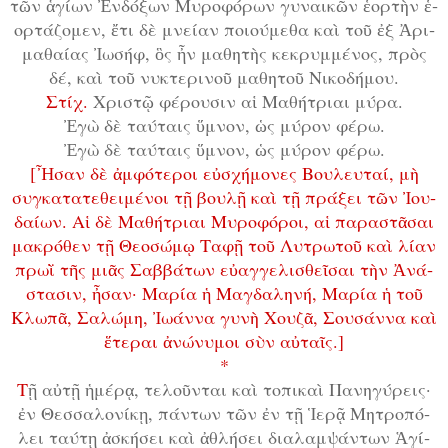
τῶν ἁ­γί­ων Ἐν­δό­ξων Μυ­ρο­φό­ρων γυ­ναι­κῶν ἑ­ορ­τὴν ἑ­
ορ­τά­ζο­μεν, ἔ­τι δὲ μνε­ί­αν ποι­ο­ύ­με­θα καὶ τοῦ ἐξ Ἀ­ρι­
μα­θα­ί­ας Ἰ­ω­σήφ, ὃς ἦν μα­θη­τὴς κε­κρυμ­μέ­νος, πρὸς
δέ, καὶ τοῦ νυ­κτε­ρι­νοῦ μα­θη­τοῦ Νι­κο­δή­μου.
Στίχ.
Χρι­στῷ φέ­ρου­σιν αἱ Μα­θή­τρι­αι μύ­ρα.
Ἐ­γὼ δὲ τα­ύ­ταις ὕ­μνον, ὡς μύ­ρον φέ­ρω.
Ἐ­γὼ δὲ τα­ύ­ταις ὕ­μνον, ὡς μύ­ρον φέ­ρω.
[Ἦ­σαν δὲ ἀμ­φό­τε­ροι εὐ­σχή­μο­νες Βου­λευ­ταί, μὴ
συγ­κα­τα­τε­θει­μέ­νοι τῇ βου­λῇ καὶ τῇ πρά­ξει τῶν Ἰ­ου­
δαί­ων. Αἱ δὲ Μα­θή­τρι­αι Μυ­ρο­φό­ροι, αἱ πα­ρα­στᾶ­σαι
μα­κρό­θεν τῇ Θε­ο­σώ­μῳ Τα­φῇ τοῦ Λυ­τρω­τοῦ καὶ λί­αν
πρω­ῒ τῆς μι­ᾶς Σαβ­βά­των εὐ­αγ­γε­λι­σθεῖ­σαι τὴν Ἀ­νά­
στα­σιν, ἦ­σαν· Μα­ρί­α ἡ Μα­γδα­λη­νή, Μα­ρί­α ἡ τοῦ
Κλω­πᾶ, Σα­λώ­μη, Ἰ­ω­άν­να γυ­νὴ Χου­ζᾶ, Σου­σάν­να καὶ
ἕ­τε­ραι ἀ­νώ­νυ­μοι σὺν αὐ­ταῖς.]
*
Τ
ῇ αὐ­τῇ ἡ­μέ­ρᾳ, τε­λοῦν­ται καὶ το­πι­καὶ Πα­νη­γύ­ρεις·
ἐν Θεσ­σα­λο­νί­κῃ, πάν­των τῶν ἐν τῇ Ἱ­ε­ρᾷ Μη­τρο­πό­
λει ταύ­τῃ ἀ­σκή­σει καὶ ἀ­θλή­σει δι­α­λαμ­ψάν­των Ἁ­γί­