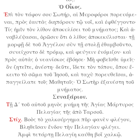
Ὁ Οἶ­κος.
Ἐ
­πὶ τὸν τά­φον σου Σω­τήρ, αἱ Μυ­ρο­φό­ροι πο­ρευ­ό­με­
ναι, πρὸς ἑ­αυ­τὰς δι­η­πό­ρουν τῷ νο­ΐ, καὶ ἐ­φθέγ­γον­το·
Τίς ἡ­μῖν τὸν λί­θον ἀ­πο­κυ­λί­σει τοῦ μνή­μα­τος; Καὶ ἀ­
να­βλέ­ψα­σαι, ὁ­ρῶ­σιν ὅ­τι ὁ λί­θος ἀ­πο­κε­κύ­λι­σται· τῇ
μορ­φῇ δὲ τοῦ Ἀγ­γέ­λου σὺν τῇ στο­λῇ ἐ­θαμ­βοῦν­το,
συ­νεί­χον­το δὲ τρό­μῳ, καὶ φεύ­γειν ἐ­νό­μι­ζον· καὶ
πρὸς αὐ­τὰς ὁ νε­α­νί­σκος ἐ­βό­η­σε· Μὴ φο­βεῖ­σθε ὑ­μεῖς·
ὃν ζη­τεῖ­τε, ἀ­νέ­στη· δεῦ­τε, ἴ­δε­τε τὸν τό­πον, ὅ­που ἔ­
κει­το τὸ σῶ­μα τοῦ Ἰ­η­σοῦ, καὶ τα­χὺ πο­ρευ­θεῖ­σαι, ἀ­
παγ­γεί­λα­τε τοῖς Μα­θη­ταῖς· Ὁ Σω­τὴρ ἐ­ξα­νέ­στη τοῦ
μνή­μα­τος.
Συ­να­ξά­ρι­ον.
Τ
ῇ Δ´ τοῦ αὐ­τοῦ μη­νὸς μνή­μη τῆς Ἁ­γί­ας Μάρ­τυ­ρος
Πε­λα­γί­ας τῆς ἀ­πὸ Ταρ­σοῦ.
Στίχ.
Βο­ὸς τὸ χαλ­κούρ­γη­μα πῦρ φα­νὲν φλέ­γον,
Βλη
θεῖ
σαν ἔν
δον τὴν Πε
λα
γί
αν φλέ
γει
.
Ἀμ­φὶ τε­τάρ­τῃ Πε­λα­γί­η καύ­θη βο­ΐ χαλ­κῷ.