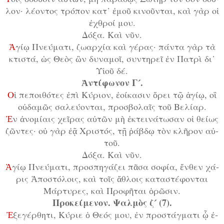
λον· λέ­ον­τος τρό­πον κατ᾿ ἐ­μοῦ κι­νοῦν­ται, καὶ γὰρ οἱ
ἐ­χθροί μου.
Δό­ξα. Καὶ νῦν.
Ἁ
­γί­ῳ Πνεύ­μα­τι, ζω­αρ­χί­α καὶ γέ­ρας· πάν­τα γὰρ τὰ
κτι­στά, ὡς Θε­ὸς ὢν δυ­να­μοῖ, συν­τη­ρεῖ ἐν Πα­τρὶ δι᾿
Υἱ­οῦ δέ.
Ἀν­τί­φω­νον Γ´.
Ο
ἱ πε­ποι­θό­τες ἐ­πὶ Κύ­ρι­ον, ἐ­οί­κα­σιν ὄ­ρει τῷ ἁ­γί­ῳ, οἳ
οὐ­δα­μῶς σα­λεύ­ον­ται, προ­σβο­λαῖς τοῦ Βε­λί­αρ.
Ἐ
ν ἀ­νο­μί­αις χεῖ­ρας αὐ­τῶν μὴ ἐ­κτει­νά­τω­σαν οἱ θεί­ως
ζῶν­τες· οὐ γὰρ ἐ­ᾷ Χρι­στός, τῇ ῥά­βδῳ τὸν κλῆ­ρον αὐ­
τοῦ.
Δό­ξα. Καὶ νῦν.
Ἁ
­γί­ῳ Πνεύ­μα­τι, προ­σπη­γά­ζει πᾶ­σα σο­φί­α, ἔν­θεν χά­
ρις Ἀ­πο­στό­λοις, καὶ τοῖς ἄ­θλοις κα­τα­στέ­φον­ται
Μάρ­τυ­ρες, καὶ Προ­φῆ­ται ὁ­ρῶ­σιν.
Προ­κεί­με­νον. Ψαλμὸς ζ´ (7).
Ἐ
­ξε­γέρ­θη­τι, Κύ­ρι­ε ὁ Θε­ός μου, ἐν προ­στάγ­μα­τι ᾧ ἐ­