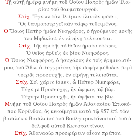
Τ
ῇ αὐ­τῇ ἡ­μέ­ρᾳ μνή­μη τοῦ Ὁ­σί­ου Πα­τρὸς ἡ­μῶν Ἱ­λα­
ρί­ου τοῦ θαυ­μα­τουρ­γοῦ.
Στίχ.
Ἔ
γνων τὸν Ἱ
λά
ρι
ον ἱ
λα
ρὸν φύ
σει
,
Ὃς θαυ
μα
τουρ
γεῖ κἂν τά
φῳ τε
θει
μέ
νος
.
Ὁ
Ὅ­σι­ος Πα­τὴρ ἡ­μῶν Νι­κη­φό­ρος, ὁ ἡ­γού­με­νος μο­νῆς
τοῦ Μη­δι­κί­ου, ἐν εἰ­ρή­νῃ τε­λει­οῦ­ται.
Στίχ.
Τῆς ἀ
ρε
τῆς τὸ θεῖ
ον ἤ
ρα
το στέ
φος
,
Ὁ θεῖ
ος ἀρ
θεὶς ἐκ βί
ου Νι
κη
φό
ρος
.
Ὁ
Ὅ­σι­ος Νι­κη­φό­ρος, ὁ ἡ­συ­χά­σας ἐν τοῖς ἐ­ρη­μι­κω­τέ­
ροις τοῦ Ἄ­θω, ὁ συγ­γρά­ψας τὴν σο­φὴν μέ­θο­δον πε­ρὶ
νο­ε­ρᾶς προ­σευ­χῆς, ἐν εἰ­ρή­νῃ τε­λει­οῦ­ται.
Στίχ.
Σοὶ χά­ριν ἴ­σμεν, ὦ Πά­τερ Νι­κη­φό­ρε,
Τέ­χνην Προ­σευ­χῆς, ἣν ἀ­φῆ­κας τῷ βί­ῳ.
Τέ­χνην Προ­σευ­χῆς, ἣν ἀ­φῆ­κας τῷ βί­ῳ.
Μ
νή­μη τοῦ Ὁ­σί­ου Πα­τρὸς ἡ­μῶν Ἀ­θα­να­σί­ου Ἐ­πι­σκό­
που Κο­ρίν­θου, ὃς κε­κοί­μη­ται κα­τὰ τῷ 957 ἐ­πὶ τῶν
βα­σι­λέ­ων Βα­σι­λεί­ου τοῦ Βουλ­γα­ρο­κτό­νου καὶ τοῦ ἀ­
δελ­φοῦ αὐ­τοῦ Κων­σταν­τί­νου.
Στίχ.
Ἀ­θα­να­σί­ῳ προ­σφέ­ρειν αἶ­νον πρέ­πον.