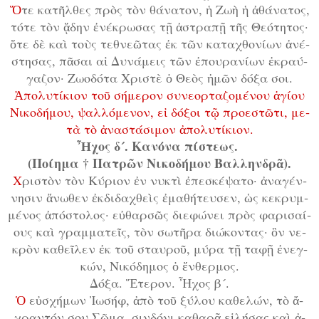
Ὅ
­τε κα­τῆλ­θες πρὸς τὸν θά­να­τον, ἡ Ζω­ὴ ἡ ἀ­θά­να­τος,
τό­τε τὸν ᾅ­δην ἐ­νέ­κρω­σας τῇ ἀ­στρα­πῇ τῆς Θε­ό­τη­τος·
ὅ­τε δὲ καὶ τοὺς τε­θνε­ῶ­τας ἐκ τῶν κα­τα­χθο­νί­ων ἀ­νέ­
στη­σας, πᾶ­σαι αἱ Δυ­νά­μεις τῶν ἐ­που­ρα­νί­ων ἐ­κραύ­
γα­ζον· Ζω­ο­δό­τα Χρι­στὲ ὁ Θε­ὸς ἡ­μῶν δό­ξα σοι.
Ἀ­πο­λυ­τί­κι­ον τοῦ σή­με­ρον συ­νε­ορ­τα­ζο­μέ­νου ἁ­γί­ου
Νι­κο­δή­μου, ψαλ­λό­με­νον, εἰ δό­ξοι τῷ προ­ε­στῶ­τι, με­
τὰ τὸ ἀ­να­στά­σι­μον ἀ­πο­λυ­τί­κι­ον.
Ἦ­χος δ´. Κα­νό­να πί­στε­ως.
(Ποί­η­μα † Πα­τρῶν Νι­κο­δή­μου Βαλ­λην­δρᾶ).
Χ
ρι­στὸν τὸν Κύ­ρι­ον ἐν νυ­κτὶ ἐ­πε­σκέ­ψα­το· ἀ­να­γέν­
νη­σιν ἄ­νω­θεν ἐκ­δι­δα­χθεὶς ἐ­μα­θή­τευ­σεν, ὡς κε­κρυμ­
μέ­νος ἀ­πό­στο­λος· εὐ­θαρ­σῶς δι­ε­φώ­νει πρὸς φα­ρι­σαί­
ους καὶ γραμ­μα­τεῖς, τὸν σω­τῆ­ρα δι­ώ­κον­τας· ὃν νε­
κρὸν κα­θεῖ­λεν ἐκ τοῦ σταυ­ροῦ, μύ­ρα τῇ τα­φῇ ἐ­νεγ­
κών, Νι­κό­δη­μος ὁ ἔν­θερ­μος.
Δό­ξα. Ἕ­τε­ρον. Ἦ­χος β´.
Ὁ
εὐ­σχή­μων Ἰ­ω­σήφ, ἀ­πὸ τοῦ ξύ­λου κα­θε­λών, τὸ ἄ­
χραν­τόν σου Σῶ­μα, σιν­δό­νι κα­θα­ρᾷ εἱ­λή­σας καὶ ἀ­