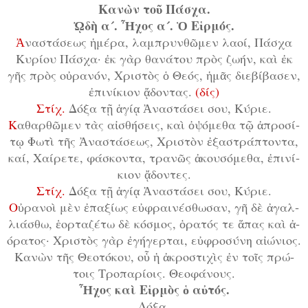
Κα­νὼν τοῦ Πά­σχα.
ᾨ­δὴ α´. Ἦ­χος α´. Ὁ Εἱρ­μός.
Ἀ
­να­στά­σε­ως ἡ­μέ­ρα, λαμ­πρυν­θῶ­μεν λα­οί, Πά­σχα
Κυ­ρί­ου Πά­σχα· ἐκ γὰρ θα­νά­του πρὸς ζω­ήν, καὶ ἐκ
γῆς πρὸς οὐ­ρα­νόν, Χρι­στὸς ὁ Θε­ός, ἡ­μᾶς δι­ε­βί­βα­σεν,
ἐ­πι­νί­κι­ον ᾄ­δον­τας.
(δίς)
Στίχ.
Δό­ξα τῇ ἁ­γί­ᾳ Ἀ­να­στά­σει σου, Κύ­ρι­ε.
Κ
α­θαρ­θῶ­μεν τὰς αἰ­σθή­σεις, καὶ ὀ­ψό­με­θα τῷ ἀ­προ­σί­
τῳ Φω­τὶ τῆς Ἀ­να­στά­σε­ως, Χρι­στὸν ἐ­ξα­στρά­πτον­τα,
καί, Χαί­ρε­τε, φά­σκον­τα, τρα­νῶς ἀ­κου­σό­με­θα, ἐ­πι­νί­
κι­ον ᾄ­δον­τες.
Στίχ.
Δό­ξα τῇ ἁ­γί­ᾳ Ἀ­να­στά­σει σου, Κύ­ρι­ε.
Ο
ὐ­ρα­νοὶ μὲν ἐ­πα­ξί­ως εὐ­φραι­νέ­σθω­σαν, γῆ δὲ ἀ­γαλ­
λι­ά­σθω, ἑ­ορ­τα­ζέ­τω δὲ κό­σμος, ὁ­ρα­τός τε ἅ­πας καὶ ἀ­
ό­ρα­τος· Χρι­στὸς γὰρ ἐ­γή­γερ­ται, εὐ­φρο­σύ­νη αἰ­ώ­νι­ος.
Κα­νὼν τῆς Θε­ο­τό­κου, οὗ ἡ ἀ­κρο­στι­χὶς ἐν τοῖς πρώ­
τοις Τρο­πα­ρί­οις. Θε­ο­φά­νους.
Ἦ­χος καὶ Εἱρ­μὸς ὁ αὐ­τός.
Δό­ξα.