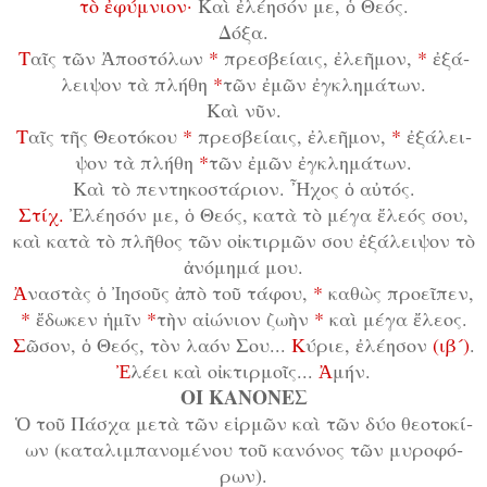
τὸ ἐ­φύ­μνι­ον·
Καὶ ἐ­λέ­η­σόν με, ὁ Θε­ός.
Δό­ξα.
Τ
αῖς τῶν Ἀ­πο­στό­λων
*
πρε­σβε­ί­αις, ἐ­λε­ῆ­μον,
*
ἐ­ξά­
λει­ψον τὰ πλή­θη
*
τῶν ἐ­μῶν ἐγ­κλη­μά­των.
Καὶ νῦν.
Τ
αῖς τῆς Θε­ο­τό­κου
*
πρε­σβε­ί­αις, ἐ­λε­ῆ­μον,
*
ἐ­ξά­λει­
ψον τὰ πλή­θη
*
τῶν ἐ­μῶν ἐγ­κλη­μά­των.
Καὶ τὸ πεν­τη­κο­στά­ρι­ον. Ἦ­χος ὁ αὐ­τός.
Στίχ.
Ἐ­λέ­η­σόν με, ὁ Θε­ός, κα­τὰ τὸ μέ­γα ἔ­λε­ός σου,
καὶ κα­τὰ τὸ πλῆ­θος τῶν οἰ­κτιρ­μῶν σου ἐ­ξά­λει­ψον τὸ
ἀ­νό­μη­μά μου.
Ἀ
­να­στὰς ὁ Ἰ­η­σοῦς ἀ­πὸ τοῦ τά­φου,
*
κα­θὼς προ­εῖ­πεν,
*
ἔ­δω­κεν ἡ­μῖν
*
τὴν αἰ­ώ­νι­ον ζω­ὴν
*
καὶ μέ­γα ἔ­λε­ος.
Σ
ῶ­σον, ὁ Θε­ός, τὸν λα­όν Σου...
Κ
ύριε, ἐ­λέ­η­σον
(ιβ´)
.
Ἐ
­λέ­ει καὶ οἰ­κτιρ­μοῖς...
Ἀ
μήν.
ΟΙ ΚΑΝΟΝΕΣ
Ὁ τοῦ Πά­σχα με­τὰ τῶν εἱρ­μῶν καὶ τῶν δύ­ο θε­ο­το­κί­
ων (κα­τα­λιμ­πα­νο­μέ­νου τοῦ κα­νό­νος τῶν μυ­ρο­φό­
ρων).