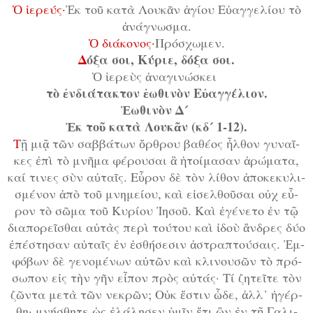
Ὁ ἱ­ε­ρεύς·
Ἐκ τοῦ κα­τὰ Λου­κᾶν ἁ­γί­ου Εὐ­αγ­γε­λί­ου τὸ
ἀ­νά­γνω­σμα.
Ὁ δι­ά­κο­νος·
Πρό­σχω­μεν.
Δ
ό­ξα σοι, Κύ­ρι­ε, δό­ξα σοι.
Ὁ ἱ­ε­ρεὺς ἀ­να­γι­νώ­σκει
τὸ ἐν­δι­ά­τα­κτον ἑ­ω­θι­νὸν Εὐ­αγ­γέ­λι­ον.
Ἑ­ωθινὸν Δ´
Ἐκ τοῦ κα­τὰ Λου­κᾶν (κδ´ 1-12).
Τ
ῇ μι­ᾷ τῶν σαβ­βά­των ὄρ­θρου βα­θέ­ος ἦλ­θον γυ­ναῖ­
κες ἐ­πὶ τὸ μνῆ­μα φέ­ρου­σαι ἃ ἡ­τοί­μα­σαν ἀ­ρώ­μα­τα,
καί τι­νες σὺν αὐ­ταῖς. Εὗ­ρον δὲ τὸν λί­θον ἀ­πο­κε­κυ­λι­
σμέ­νον ἀ­πὸ τοῦ μνη­μεί­ου, καὶ εἰ­σελ­θοῦ­σαι οὐχ εὗ­
ρον τὸ σῶ­μα τοῦ Κυ­ρί­ου Ἰ­η­σοῦ. Καὶ ἐ­γέ­νε­το ἐν τῷ
δι­α­πο­ρεῖ­σθαι αὐ­τὰς πε­ρὶ τού­του καὶ ἰ­δοὺ ἄν­δρες δύ­ο
ἐ­πέ­στη­σαν αὐ­ταῖς ἐν ἐ­σθή­σε­σιν ἀ­στρα­πτού­σαις. Ἐμ­
φό­βων δὲ γε­νο­μέ­νων αὐ­τῶν καὶ κλι­νου­σῶν τὸ πρό­
σω­πον εἰς τὴν γῆν εἶ­πον πρὸς αὐ­τάς· Τί ζη­τεῖ­τε τὸν
ζῶν­τα με­τὰ τῶν νε­κρῶν; Οὐκ ἔ­στιν ὧ­δε, ἀλλ᾿ ἠ­γέρ­
θη· μνή­σθη­τε ὡς ἐ­λά­λη­σεν ὑ­μῖν ἔ­τι ὢν ἐν τῇ Γα­λι­