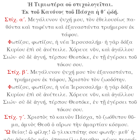
Ἡ Τι­μι­ω­τέ­ρα οὐ στι­χο­λο­γεῖ­ται.
Ἐκ τοῦ Κα­νό­νος τοῦ Πά­σχα ἡ θ´ ᾠ­δή.
Στίχ. α´.
Με­γά­λυ­νον ψυ­χή μου, τὸν ἐ­θε­λου­σί­ως πα­
θόν­τα καὶ τα­φέν­τα καὶ ἐ­ξα­να­στάν­τα τρι­ή­με­ρον ἐκ
τά­φου.
Φ
ω­τί­ζου, φω­τί­ζου, ἡ νέ­α Ἱ­ε­ρου­σα­λήμ· ἡ γὰρ δό­ξα
Κυ­ρί­ου ἐ­πὶ σὲ ἀ­νέ­τει­λε. Χό­ρευ­ε νῦν, καὶ ἀ­γάλ­λου
Σι­ών· σὺ δὲ ἁ­γνή, τέρ­που Θε­ο­τό­κε, ἐν τῇ ἐ­γέρ­σει τοῦ
τό­κου σου.
Στίχ. β´.
Με­γά­λυ­νον ψυ­χή μου τὸν ἐ­ξα­να­στάν­τα,
τρι­ή­με­ρον ἐκ τά­φου, Χρι­στὸν τὸν ζω­ο­δό­την.
Φ
ω­τί­ζου, φω­τί­ζου, ἡ νέ­α Ἱ­ε­ρου­σα­λήμ· ἡ γὰρ δό­ξα
Κυ­ρί­ου ἐ­πὶ σὲ ἀ­νέ­τει­λε. Χό­ρευ­ε νῦν, καὶ ἀ­γάλ­λου
Σι­ών· σὺ δὲ ἁ­γνή, τέρ­που Θε­ο­τό­κε, ἐν τῇ ἐ­γέρ­σει τοῦ
τό­κου σου.
Στίχ. γ´.
Χρι­στὸς τὸ και­νὸν Πά­σχα, τὸ ζω­ό­θυ­τον θῦ­
μα, ἀ­μνὸς Θε­οῦ ὁ αἴ­ρων τὴν ἁ­μαρ­τί­αν κό­σμου.
Ὢ
θεί­ας! ὢ φί­λης! ὢ γλυ­κυ­τά­της σου φω­νῆς· μεθ᾿ ἡ­
μῶν ἀ­ψευ­δῶς γάρ, ἐ­πηγ­γεί­λω ἔ­σε­σθαι, μέ­χρι τερ­μά­