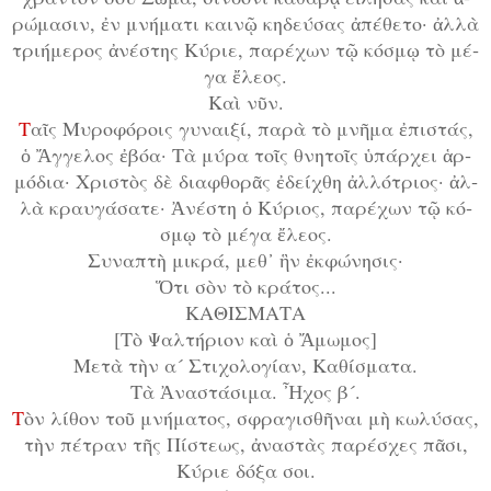
ρώ­μα­σιν, ἐν μνή­μα­τι και­νῷ κη­δεύ­σας ἀ­πέ­θε­το· ἀλ­λὰ
τρι­ή­με­ρος ἀ­νέ­στης Κύ­ρι­ε, πα­ρέ­χων τῷ κό­σμῳ τὸ μέ­
γα ἔ­λε­ος.
Καὶ νῦν.
Τ
αῖς Μυ­ρο­φό­ροις γυ­ναι­ξί, πα­ρὰ τὸ μνῆ­μα ἐ­πι­στάς,
ὁ Ἄγ­γε­λος ἐ­βό­α· Τὰ μύ­ρα τοῖς θνη­τοῖς ὑ­πάρ­χει ἁρ­
μό­δι­α· Χρι­στὸς δὲ δι­α­φθο­ρᾶς ἐ­δεί­χθη ἀλ­λό­τρι­ος· ἀλ­
λὰ κραυ­γά­σα­τε· Ἀ­νέ­στη ὁ Κύ­ρι­ος, πα­ρέ­χων τῷ κό­
σμῳ τὸ μέ­γα ἔ­λε­ος.
Συ­να­πτὴ μι­κρά, μεθ᾿ ἣν ἐκ­φώ­νη­σις·
Ὅ­τι σὸν τὸ κρά­τος...
ΚΑΘΙΣΜΑΤΑ
[Τὸ Ψαλ­τή­ρι­ον καὶ ὁ Ἄ­μω­μος]
Με­τὰ τὴν α´ Στι­χο­λο­γί­αν, Κα­θί­σμα­τα.
Τὰ Ἀ­να­στά­σι­μα. Ἦ­χος β´.
Τ
ὸν λί­θον τοῦ μνή­μα­τος, σφρα­γι­σθῆ­ναι μὴ κω­λύ­σας,
τὴν πέ­τραν τῆς Πί­στε­ως, ἀ­να­στὰς πα­ρέ­σχες πᾶ­σι,
Κύ­ρι­ε δό­ξα σοι.