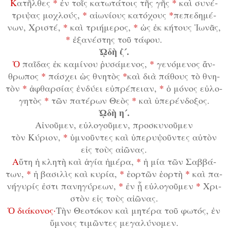
Κ
α­τῆλ­θες
*
ἐν τοῖς κα­τω­τά­τοις τῆς γῆς
*
καὶ συ­νέ­
τρι­ψας μο­χλούς,
*
αἰ­ω­νί­ους κα­τό­χους
*
πε­πε­δη­μέ­
νων, Χρι­στέ,
*
καὶ τρι­ή­με­ρος,
*
ὡς ἐκ κή­τους Ἰ­ω­νᾶς,
*
ἐ­ξα­νέ­στης τοῦ τά­φου.
ᾨ­δὴ ζ´.
Ὁ
παῖ­δας ἐκ κα­μί­νου ῥυ­σά­με­νος,
*
γε­νό­με­νος ἄν­
θρω­πος
*
πά­σχει ὡς θνη­τὸς
*
καὶ δι­ὰ πά­θους τὸ θνη­
τὸν
*
ἀ­φθαρ­σί­ας ἐν­δύ­ει εὐ­πρέ­πει­αν,
*
ὁ μό­νος εὐ­λο­
γη­τὸς
*
τῶν πα­τέ­ρων Θε­ὸς
*
καὶ ὑ­πε­ρέν­δο­ξος.
ᾨ­δὴ η´.
Αἰ­νοῦ­μεν, εὐ­λο­γοῦ­μεν, προ­σκυ­νοῦ­μεν
τὸν Κύ­ρι­ον,
*
ὑ­μνοῦν­τες καὶ ὑ­πε­ρυ­ψοῦν­τες αὐ­τὸν
εἰς τοὺς αἰ­ῶ­νας.
Α
ὕ­τη ἡ κλη­τὴ καὶ ἁ­γί­α ἡ­μέ­ρα,
*
ἡ μί­α τῶν Σαβ­βά­
των,
*
ἡ βα­σι­λὶς καὶ κυ­ρί­α,
*
ἑ­ορ­τῶν ἑ­ορ­τὴ
*
καὶ πα­
νή­γυ­ρίς ἐ­στι πα­νη­γύ­ρε­ων,
*
ἐν ᾗ εὐ­λο­γοῦ­μεν
*
Χρι­
στὸν εἰς τοὺς αἰ­ῶ­νας.
Ὁ δι­ά­κο­νος·
Τὴν Θε­ο­τό­κον καὶ μη­τέ­ρα τοῦ φω­τός, ἐν
ὕ­μνοις τι­μῶν­τες με­γα­λύ­νο­μεν.