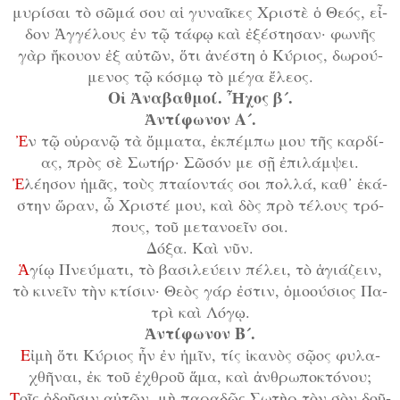
μυ­ρί­σαι τὸ σῶ­μά σου αἱ γυ­ναῖ­κες Χρι­στὲ ὁ Θε­ός, εἶ­
δον Ἀγ­γέ­λους ἐν τῷ τά­φῳ καὶ ἐ­ξέ­στη­σαν· φω­νῆς
γὰρ ἤ­κου­ον ἐξ αὐ­τῶν, ὅ­τι ἀ­νέ­στη ὁ Κύ­ρι­ος, δω­ρού­
με­νος τῷ κό­σμῳ τὸ μέ­γα ἔ­λε­ος.
Οἱ Ἀ­να­βαθ­μοί. Ἦ­χος β´.
Ἀν­τί­φω­νον Α´.
Ἐ
ν τῷ οὐ­ρα­νῷ τὰ ὄμ­μα­τα, ἐκ­πέμ­πω μου τῆς καρ­δί­
ας, πρὸς σὲ Σω­τήρ· Σῶ­σόν με σῇ ἐ­πι­λάμ­ψει.
Ἐ
­λέ­η­σον ἡ­μᾶς, τοὺς πταί­ον­τάς σοι πολ­λά, καθ᾿ ἑ­κά­
στην ὥ­ραν, ὦ Χρι­στέ μου, καὶ δὸς πρὸ τέ­λους τρό­
πους, τοῦ με­τα­νο­εῖν σοι.
Δό­ξα. Καὶ νῦν.
Ἁ
­γί­ῳ Πνεύ­μα­τι, τὸ βα­σι­λεύ­ειν πέ­λει, τὸ ἁ­γι­ά­ζειν,
τὸ κι­νεῖν τὴν κτί­σιν· Θε­ὸς γάρ ἐ­στιν, ὁ­μο­ού­σι­ος Πα­
τρὶ καὶ Λό­γῳ.
Ἀν­τί­φω­νον Β´.
Ε
ἰ­μὴ ὅ­τι Κύ­ρι­ος ἦν ἐν ἡ­μῖν, τίς ἱ­κα­νὸς σῷ­ος φυ­λα­
χθῆ­ναι, ἐκ τοῦ ἐ­χθροῦ ἅ­μα, καὶ ἀν­θρω­πο­κτό­νου;
Τ
οῖς ὀ­δοῦ­σιν αὐ­τῶν, μὴ πα­ρα­δῷς Σω­τὴρ τὸν σὸν δοῦ­