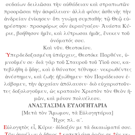
ου­δαί­ων δει­λι­ῶ­σαι τὴν αὐ­θά­δει­αν καὶ στρα­τι­ω­τῶν
προ­ο­ρῶ­σαι τὴν ἀ­σφά­λει­αν· ἀλ­λὰ φύ­σις ἀ­σθε­νὴς τὴν
ἀν­δρεί­αν ἐ­νί­κη­σεν· ὅ­τι γνώ­μη συμ­πα­θὴς τῷ Θε­ῷ εὐ­
η­ρέ­στη­σε· προ­σφό­ρως οὖν ἐ­κραύ­γα­ζον· Ἀ­νά­στα Κύ­
ρι­ε, βο­ή­θη­σον ἡ­μῖν, καὶ λύ­τρω­σαι ἡ­μᾶς, ἕ­νε­κεν τοῦ
ὀ­νό­μα­τός σου.
Καὶ νῦν. Θε­ο­το­κί­ον.
Ὑ
­περ­δε­δο­ξα­σμέ­νη ὑ­πάρ­χεις, Θε­ο­τό­κε Παρ­θέ­νε, ὑ­
μνοῦ­μέν σε· δι­ὰ γὰρ τοῦ Σταυ­ροῦ τοῦ Υἱ­οῦ σου, κα­
τε­βλή­θη ὁ ᾅ­δης, καὶ ὁ θά­να­τος τέ­θνη­κε· νε­κρω­θέν­τες
ἀ­νέ­στη­μεν, καὶ ζω­ῆς ἠ­ξι­ώ­θη­μεν· τὸν Πα­ρά­δει­σον ἐ­
λά­βο­μεν, τὴν ἀρ­χαί­αν ἀ­πό­λαυ­σιν· δι­ὸ εὐ­χα­ρι­στοῦν­
τες δο­ξο­λο­γοῦ­μεν, ὡς κρα­ται­ὸν Χρι­στὸν τὸν Θε­ὸν ἡ­
μῶν, καὶ μό­νον πο­λυ­έ­λε­ον.
ΑΝΑΣΤΑΣΙΜΑ ΕΥΛΟΓΗΤΑΡΙΑ
[Με­τὰ τὸν Ἄ­μω­μον, τὰ Εὐ­λο­γη­τά­ρι­α]
Ἦ­χος πλ. α´.
Ε
ὐ­λο­γη­τὸς εἶ, Κύ­ρι­ε· δί­δα­ξόν με τὰ δι­και­ώ­μα­τά σου.
Τ
ῶν ἀγ­γέ­λων ὁ δῆ­μος
*
κα­τε­πλά­γη ὁ­ρῶν σε
*
ἐν νε­