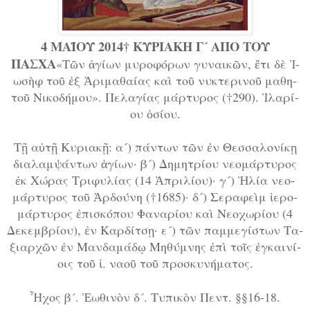
4 ΜΑΪΟΥ 2014
† ΚΥΡΙΑΚΗ Γ´ ΑΠΟ ΤΟΥ
ΠΑΣΧΑ
«Τῶν ἁ­γί­ων μυ­ρο­φό­ρων γυ­ναι­κῶν, ἔ­τι δὲ Ἰ­
ω­σὴφ τοῦ ἐξ Ἀ­ρι­μα­θαί­ας καὶ τοῦ νυ­κτε­ρι­νοῦ μα­θη­
τοῦ Νι­κο­δή­μου». Πε­λα­γί­ας μάρ­τυ­ρος (†290). Ἱ­λα­ρί­
ου ὁ­σί­ου.
Τῇ αὐ­τῇ Κυ­ρι­α­κῇ: α´) πάν­των τῶν ἐν Θεσ­σα­λο­νί­κῃ
δι­α­λαμ­ψάν­των ἁ­γί­ων· β´) Δη­μη­τρί­ου νε­ο­μάρ­τυ­ρος
ἐκ Χώ­ρας Τρι­φυ­λί­ας (14 Ἀ­πρι­λί­ου)· γ´) Ἠ­λί­α νε­ο­
μάρ­τυ­ρος τοῦ Ἀρ­δού­νη (†1685)· δ´) Σε­ρα­φεὶμ ἱ­ε­ρο­
μάρ­τυ­ρος ἐ­πι­σκό­που Φα­να­ρί­ου καὶ Νε­ο­χω­ρί­ου (4
Δε­κεμ­βρί­ου), ἐν Καρ­δίτ­σῃ· ε´) τῶν παμ­με­γί­στων Τα­
ξι­αρ­χῶν ἐν Μαν­δα­μά­δῳ Μη­θύ­μνης ἐ­πὶ τοῖς ἐγ­και­νί­
οις τοῦ ἱ. να­οῦ τοῦ προ­σκυ­νή­μα­τος.
Ἦ­χος β´. Ἑ­ω­θι­νὸν δ´. Τυ­πι­κὸν Πεν­τ. §§16-18.