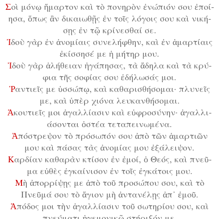
Σ
οὶ μό­νῳ ἥ­μαρ­τον καὶ τὸ πο­νη­ρὸν ἐ­νώ­πι­όν σου ἐ­ποί­
η­σα, ὅ­πως ἂν δι­και­ω­θῇς ἐν τοῖς λό­γοις σου καὶ νι­κή­
σῃς ἐν τῷ κρί­νε­σθαί σε.
Ἰ­
δοὺ γὰρ ἐν ἀ­νο­μί­αις συ­νε­λή­φθην, καὶ ἐν ἁ­μαρ­τί­αις
ἐ­κίσ­ση­σέ με ἡ μή­τηρ μου.
Ἰ
­δοὺ γὰρ ἀ­λή­θει­αν ἠ­γά­πη­σας, τὰ ἄ­δη­λα καὶ τὰ κρύ­
φι­α τῆς σο­φί­ας σου ἐ­δή­λω­σάς μοι.
Ῥ
αν­τι­εῖς με ὑσ­σώ­πῳ, καὶ κα­θα­ρι­σθή­σο­μαι· πλυ­νεῖς
με, καὶ ὑ­πὲρ χι­ό­να λευ­καν­θή­σο­μαι.
Ἀ
­κου­τι­εῖς μοι ἀ­γαλ­λί­α­σιν καὶ εὐ­φρο­σύ­νην· ἀ­γαλ­λι­
ά­σον­ται ὀ­στέ­α τε­τα­πει­νω­μέ­να.
Ἀ
­πό­στρε­ψον τὸ πρό­σω­πόν σου ἀ­πὸ τῶν ἁ­μαρ­τι­ῶν
μου καὶ πά­σας τὰς ἀ­νο­μί­ας μου ἐ­ξά­λει­ψον.
Κ
αρ­δί­αν κα­θα­ρὰν κτί­σον ἐν ἐ­μοί, ὁ Θε­ός, καὶ πνεῦ­
μα εὐ­θὲς ἐγ­καί­νι­σον ἐν τοῖς ἐγ­κά­τοις μου.
Μ
ὴ ἀ­πορ­ρί­ψῃς με ἀ­πὸ τοῦ προ­σώ­που σου, καὶ τὸ
Πνεῦ­μά σου τὸ ἅ­γι­ον μὴ ἀν­τα­νέ­λῃς ἀπ᾿ ἐ­μοῦ.
Ἀ
­πό­δος μοι τὴν ἀ­γαλ­λί­α­σιν τοῦ σω­τη­ρί­ου σου, καὶ
πνεύ­μα­τι ἡ­γε­μο­νι­κῷ στή­ρι­ξόν με.