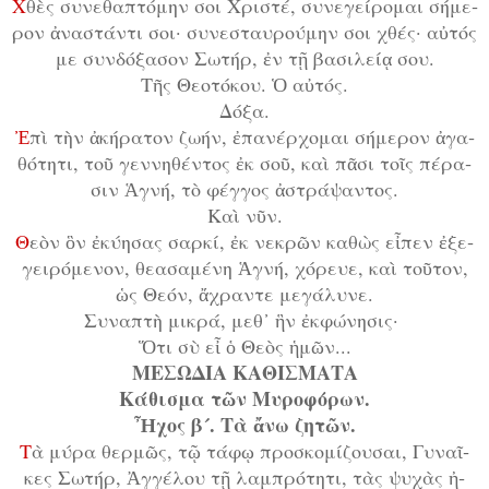
Χ
θὲς συ­νε­θα­πτό­μην σοι Χρι­στέ, συ­νε­γεί­ρο­μαι σή­με­
ρον ἀ­να­στάν­τι σοι· συ­νε­σταυ­ρού­μην σοι χθές· αὐ­τός
με συν­δό­ξα­σον Σω­τήρ, ἐν τῇ βα­σι­λεί­ᾳ σου.
Τῆς Θε­ο­τό­κου. Ὁ αὐ­τός.
Δό­ξα.
Ἐ
­πὶ τὴν ἀ­κή­ρα­τον ζω­ήν, ἐ­πα­νέρ­χο­μαι σή­με­ρον ἀ­γα­
θό­τη­τι, τοῦ γεν­νη­θέν­τος ἐκ σοῦ, καὶ πᾶ­σι τοῖς πέ­ρα­
σιν Ἁ­γνή, τὸ φέγ­γος ἀ­στρά­ψαν­τος.
Καὶ νῦν.
Θ
ε­ὸν ὃν ἐ­κύ­η­σας σαρ­κί, ἐκ νε­κρῶν κα­θὼς εἶ­πεν ἐ­ξε­
γει­ρό­με­νον, θε­α­σα­μέ­νη Ἁ­γνή, χό­ρευ­ε, καὶ τοῦ­τον,
ὡς Θε­όν, ἄ­χραν­τε με­γά­λυ­νε.
Συ­να­πτὴ μι­κρά, μεθ᾿ ἣν ἐκ­φώ­νη­σις·
Ὅ­τι σὺ εἶ ὁ Θε­ὸς ἡ­μῶν...
ΜΕΣΩΔΙΑ ΚΑΘΙΣΜΑΤΑ
Κάθισμα τῶν Μυ­ρο­φό­ρων.
Ἦ­χος β´. Τὰ ἄ­νω ζη­τῶν.
Τ
ὰ μύ­ρα θερ­μῶς, τῷ τά­φῳ προ­σκο­μί­ζου­σαι, Γυ­ναῖ­
κες Σω­τήρ, Ἀγ­γέ­λου τῇ λαμ­πρό­τη­τι, τὰς ψυ­χὰς ἠ­