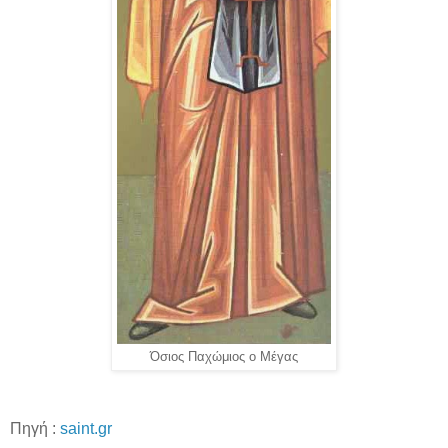
Όσιος Παχώμιος ο Μέγας
Πηγή :
saint.gr