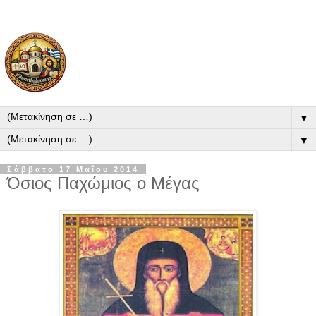
▼
▼
Σάββατο 17 Μαΐου 2014
Όσιος Παχώμιος ο Μέγας