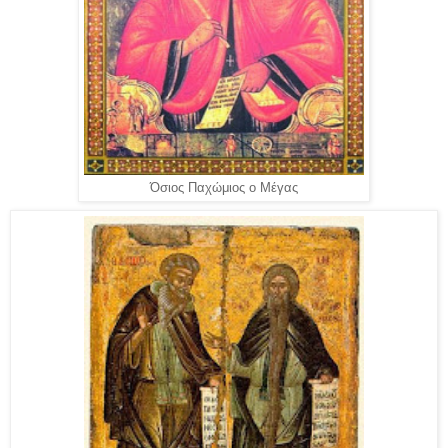
Όσιος Παχώμιος ο Μέγας