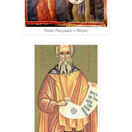
Όσιος Παχώμιος ο Μέγας