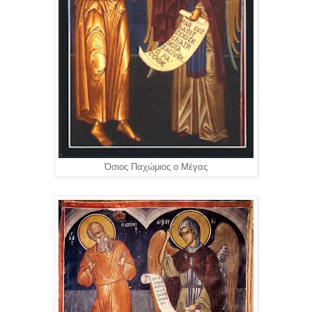
Όσιος Παχώμιος ο Μέγας