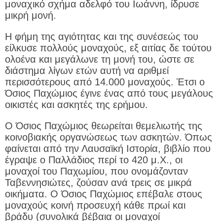
μοναχικό σχήμα αδελφό του Ιωάννη, ίδρυσε
μικρή μονή.
Η φήμη της αγιότητας και της συνέσεώς του
είλκυσε πολλούς μοναχούς, εξ αιτίας δε τούτου
ολοένα και μεγάλωνε τη μονή του, ώστε σε
διάστημα λίγων ετών αυτή να αριθμεί
περισσότερους από 14.000 μοναχούς. Έτσι ο
Όσιος Παχώμιος έγινε ένας από τους μεγάλους
οικιστές και ασκητές της ερήμου.
Ο Όσιος Παχώμιος θεωρείται θεμελιωτής της
κοινοβιακής οργανώσεως των ασκητών. Όπως
φαίνεται από την Λαυσαϊκή Ιστορία, βιβλίο που
έγραψε ο Παλλάδιος περί το 420 μ.Χ., οι
μοναχοί του Παχωμίου, που ονομάζονταν
Ταβεννησιώτες, ζούσαν ανά τρεις σε μικρά
οικήματα. Ο Όσιος Παχώμιος επέβαλε στους
μοναχούς κοινή προσευχή κάθε πρωί και
βράδυ (συνολικά βέβαια οι μοναχοί