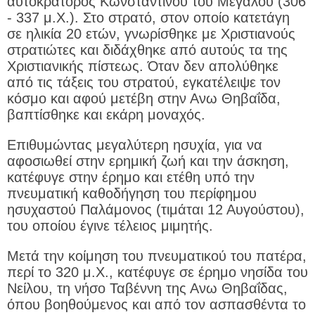
αυτοκράτορος Κωνσταντίνου του Μεγάλου (306
- 337 μ.Χ.). Στο στρατό, στον οποίο κατετάγη
σε ηλικία 20 ετών, γνωρίσθηκε με Χριστιανούς
στρατιώτες και διδάχθηκε από αυτούς τα της
Χριστιανικής πίστεως. Όταν δεν απολύθηκε
από τις τάξεις του στρατού, εγκατέλειψε τον
κόσμο και αφού μετέβη στην Ανω Θηβαΐδα,
βαπτίσθηκε και εκάρη μοναχός.
Επιθυμώντας μεγαλύτερη ησυχία, για να
αφοσιωθεί στην ερημική ζωή και την άσκηση,
κατέφυγε στην έρημο και ετέθη υπό την
πνευματική καθοδήγηση του περίφημου
ησυχαστού Παλάμονος (τιμάται 12 Αυγούστου),
του οποίου έγινε τέλειος μιμητής.
Μετά την κοίμηση του πνευματικού του πατέρα,
περί το 320 μ.Χ., κατέφυγε σε έρημο νησίδα του
Νείλου, τη νήσο Ταβέννη της Ανω Θηβαΐδας,
όπου βοηθούμενος και από τον ασπασθέντα το