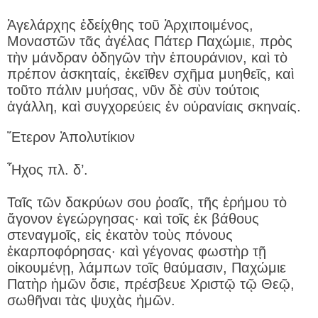
Ἀγελάρχης ἐδείχθης τοῦ Ἀρχιποιμένος,
Μοναστῶν τᾶς ἀγέλας Πάτερ Παχώμιε, πρὸς
τὴν μάνδραν ὁδηγῶν τὴν ἐπουράνιον, καὶ τὸ
πρέπον ἀσκηταίς, ἐκεῖθεν σχῆμα μυηθεῖς, καὶ
τοῦτο πάλιν μυήσας, νῦν δὲ σὺν τούτοις
ἀγάλλη, καὶ συγχορεύεις ἐν οὐρανίαις σκηναίς.
Ἕτερον Ἀπολυτίκιον
Ἦχος πλ. δ’.
Ταῖς τῶν δακρύων σου ῥοαῖς, τῆς ἐρήμου τὸ
ἄγονον ἐγεώργησας· καὶ τοῖς ἐκ βάθους
στεναγμοῖς, εἰς ἑκατὸν τοὺς πόνους
ἐκαρποφόρησας· καὶ γέγονας φωστὴρ τῇ
οἰκουμένῃ, λάμπων τοῖς θαύμασιν, Παχώμιε
Πατὴρ ἡμῶν ὅσιε, πρέσβευε Χριστῷ τῷ Θεῷ,
σωθῆναι τὰς ψυχὰς ἡμῶν.