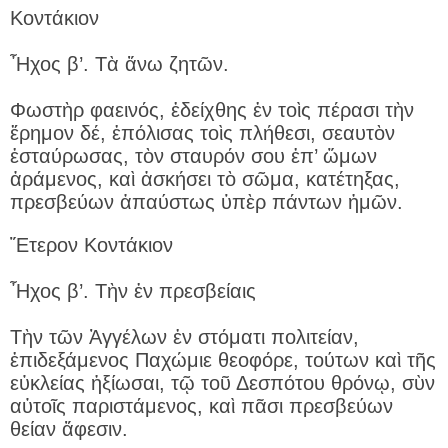
Κοντάκιον
Ἦχος β’. Τὰ ἄνω ζητῶν.
Φωστὴρ φαεινός, ἐδείχθης ἐν τοὶς πέρασι τὴν
ἔρημον δέ, ἐπόλισας τοὶς πλήθεσι, σεαυτὸν
ἐσταύρωσας, τὸν σταυρόν σου ἐπ’ ὤμων
ἀράμενος, καὶ ἀσκήσει τὸ σῶμα, κατέτηξας,
πρεσβεύων ἀπαύστως ὑπὲρ πάντων ἠμῶν.
Ἕτερον Κοντάκιον
Ἦχος β’. Τὴν ἐν πρεσβείαις
Τὴν τῶν Ἀγγέλων ἐν στόματι πολιτείαν,
ἐπιδεξάμενος Παχώμιε θεοφόρε, τούτων καὶ τῆς
εὐκλείας ἠξίωσαι, τῷ τοῦ Δεσπότου θρόνῳ, σὺν
αὐτοῖς παριστάμενος, καὶ πᾶσι πρεσβεύων
θείαν ἄφεσιν.