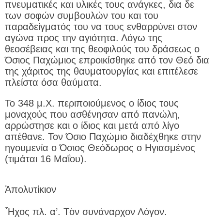
πνευματικές και υλικές τους ανάγκες, δια δε
των σοφών συμβουλών του και του
παραδείγματός του να τους ενθαρρύνει στον
αγώνα προς την αγιότητα. Λόγω της
θεοσέβειας και της θεοφιλούς του δράσεως ο
Όσιος Παχώμιος επροικίσθηκε από τον Θεό δια
της χάριτος της θαυματουργίας και επιτέλεσε
πλείστα όσα θαύματα.
Το 348 μ.Χ. περιποιούμενος ο ίδιος τους
μοναχούς που ασθένησαν από πανώλη,
αρρώστησε και ο ίδιος και μετά από λίγο
απέθανε. Τον Όσιο Παχώμιο διαδέχθηκε στην
ηγουμενία ο Όσιος Θεόδωρος ο Ηγιασμένος
(τιμάται 16 Μαΐου).
Ἀπολυτίκιον
Ἦχος πλ. α’. Τὸν συνάναρχον Λόγον.