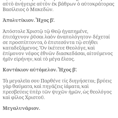
αὐτὸ ἀνήγειρε αὐτὸν ἐκ βάθρων ὁ αὐτοκράτορας
Βασίλειος ὁ Μακεδών.
Ἀπολυτίκιον. Ἦχος β’.
Ἀπόστολε Χριστῷ τῷ Θεῷ ἠγαπημένε,
ἐπιτάχυνον ῥῦσαι λαὸν ἀναπολόγητον· δέχεταί
σε προσπίπτοντα, ὁ ἐπιπεσόντα τῷ στήθει
καταδεξάμενος. Ὃν ἰκέτευε Θεολόγε, καὶ
ἐπίμονον νέφος ἐθνῶν διασκεδάσαι, αἰτούμενος
ἡμῖν εἰρήνην, καὶ τὸ μέγα ἔλεος.
Κοντάκιον αὐτόμελον. Ἦχος β’.
Τὰ μεγαλεῖα σου Παρθένε τίς διηγήσεται; βρύεις
γὰρ θαύματα, καὶ πηγάζεις ἰάματα, καὶ
πρεσβεύεις ὑπὲρ τῶν ψυχῶν ἡμῶν, ὡς θεολόγος
καὶ φίλος Χριστοῦ.
Μεγαλυνάριον.