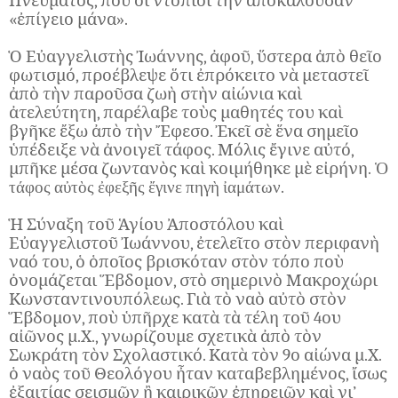
Πνεύματος, ποὺ οἱ ντόπιοι τὴν ἀποκαλοῦσαν
«ἐπίγειο μάνα».
Ὁ Εὐαγγελιστὴς Ἰωάννης, ἀφοῦ, ὕστερα ἀπὸ θεῖο
φωτισμό, προέβλεψε ὅτι ἐπρόκειτο νὰ μεταστεῖ
ἀπὸ τὴν παροῦσα ζωὴ στὴν αἰώνια καὶ
ἀτελεύτητη, παρέλαβε τοὺς μαθητές του καὶ
βγῆκε ἔξω ἀπὸ τὴν Ἔφεσο. Ἐκεῖ σὲ ἕνα σημεῖο
ὑπέδειξε νὰ ἀνοιγεῖ τάφος. Μόλις ἔγινε αὐτό,
μπῆκε μέσα ζωντανὸς καὶ κοιμήθηκε μὲ εἰρήνη.
Ὁ
τάφος αὐτὸς ἐφεξῆς ἔγινε πηγὴ ἰαμάτων.
Ἡ Σύναξη τοῦ Ἁγίου Ἀποστόλου καὶ
Εὐαγγελιστοῦ Ἰωάννου, ἐτελεῖτο στὸν περιφανὴ
ναό του, ὁ ὁποῖος βρισκόταν στὸν τόπο ποὺ
ὀνομάζεται Ἕβδομον, στὸ σημερινὸ Μακροχώρι
Κωνσταντινουπόλεως. Γιὰ τὸ ναὸ αὐτὸ στὸν
Ἕβδομον, ποὺ ὑπῆρχε κατὰ τὰ τέλη τοῦ 4ου
αἰῶνος μ.Χ., γνωρίζουμε σχετικὰ ἀπὸ τὸν
Σωκράτη τὸν Σχολαστικό. Κατὰ τὸν 9ο αἰώνα μ.Χ.
ὁ ναὸς τοῦ Θεολόγου ἦταν καταβεβλημένος, ἴσως
ἐξαιτίας σεισμῶν ἢ καιρικῶν ἐπηρειῶν καὶ γι’