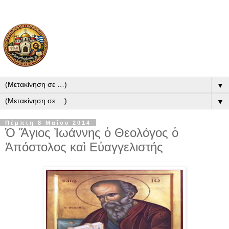
▼
▼
Πέμπτη 8 Μαΐου 2014
Ὁ Ἅγιος Ἰωάννης ὁ Θεολόγος ὁ
Ἀπόστολος καὶ Εὐαγγελιστής