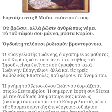
Εορτάζει στις 8 Μαΐου εκάστου έτους.
Οὐ βρῶσιν, ἀλλὰ ῥῶσιν ἀνθρώποις νέμει
Τὸ τοῦ τάφου σου μάννα, μύστα Κυρίου.
Ὀγδοάτῃ τελέουσι ῥοδισμὸν βροντογόνοιο.
Ὁ Εὐαγγελιστὴς Ἰωάννης, ὁ ἀγαπημένος μαθητὴς
τοῦ Κυρίου, «ὁ ἐπιπεσὼν ἐπὶ τὸ στῆθος τοῦ
Ἰησοῦ», εἶναι ἐκεῖνος ποὺ ἔγραψε τὸ κατὰ
Ἰωάννην Εὐαγγέλιον, ἀλλὰ καὶ τὶς τρεῖς
Καθολικὲς Ἐπιστολές, ποὺ φέρουν τὸ ὄνομά του.
Ἡ μνήμη τοῦ Ἀποστόλου Ἰωάννου ἑορτάζεται
στὶς 26 Σεπτεμβρίου. Ἡ σημερινὴ ἑορτὴ συνδέεται
μὲ τὴν ἀνάδυση θαυματουργικῆς κόνεως
(σκόνης) ἀπὸ τὸν τάφο τοῦ Εὐαγγελιστοῦ, μέσῳ
τῆς θαυματουργικῆς ἐπενέργειας τοῦ Ἁγίου