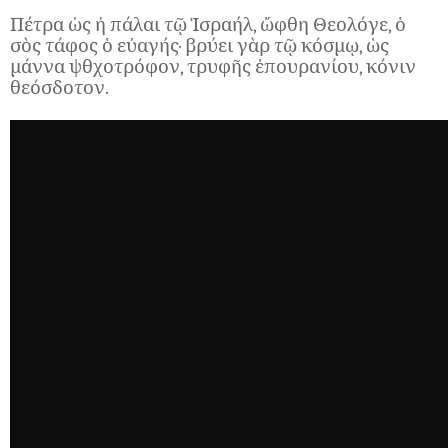
Πέτρα ὡς ἡ πάλαι τῷ Ἰσραήλ, ὤφθη Θεολόγε, ὁ
σὸς τάφος ὁ εὐαγής· βρύει γὰρ τῷ κόσμῳ, ὡς
μάννα ψθχοτρόφον, τρυφῆς ἐπουρανίου, κόνιν
θεόσδοτον.