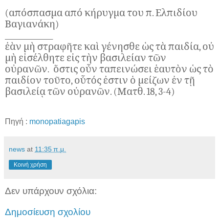
(απόσπασμα από κήρυγμα του π. Ελπιδίου
Βαγιανάκη)
______________
ἐὰν μὴ στραφῆτε καὶ γένησθε ὡς τὰ παιδία, οὐ
μὴ εἰσέλθητε εἰς τὴν βασιλείαν τῶν
οὐρανῶν. ὅστις οὖν ταπεινώσει ἑαυτὸν ὡς τὸ
παιδίον τοῦτο, οὗτός ἐστιν ὁ μείζων ἐν τῇ
βασιλείᾳ τῶν οὐρανῶν. (Ματθ. 18, 3-4)
Πηγή :
monopatiagapis
news
at
11:35 π.μ.
Κοινή χρήση
Δεν υπάρχουν σχόλια:
Δημοσίευση σχολίου