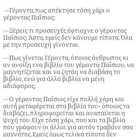
—Γέροντα, πως απέκτησε τόση χάρι ο
γέροντας Παΐσιος;
—Ξέρεις τι προσευχές έφτιαχνε ο γέροντας
Παΐσιος; Άστα, εμείς δεν κάνουμε τίποτα. Όλα
με την προσευχή γίνονται.
—Πως γίνεται Γέροντα, όποιος άνθρωπος κι
αν ανοίξη ενα βιβλίο του γέροντα Παΐσιου, να
μαγνητίζεται και να ζητάη να διαβάση το
βιβλίο, ενώ για άλλα βιβλία να μένη
αδιάφορος;
—Ο γέροντας Παΐσιος είχε πολλή χάρη και
αυτή μεταφέρεται στα βιβλία του• όποιος τα
διαβάζει, πληροφορείται και αναπαύεται η
ψυχή του. Είχε τόση χάρι, που και τα βιβλία
που γράφουν οι άλλοι για αυτόν τραβάνε σαν
μαγνήτης. Εμείς όμως τελικά τίποτα δεν