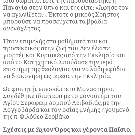
ίδιο δωμάτιο. Τότε της παρουσιάστηκε η
Παναγία στον ύπνο και της είπε: «Άφησέ τον
να αγωνίζεται». Έκτοτε ο μικρός Χρήστος
μπορούσε να προσεύχεται τα βράδια
ανενόχλητος.
Ήταν επιμελής στα μαθήματά του και
προσεκτικός στην ζωή του. Δεν έλειπε
γιορτές και Κυριακές από την Εκκλησία και
από το Κατηχητικό. Σπούδασε την ιερά
επιστήμη της θεολογίας για να λάβη εφόδια
να διακονήση ως ιερέας την Εκκλησία.
Ως φοιτητής επεσκέπτετο Μοναστήρια.
Συνδέθηκε ιδιαίτερα με το μοναστήρι του
Αγίου Σεραφείμ Δομπού Λειβαδιάς, με την
Λογγοβάρδα και τον οσίας μνήμης ηγούμενό
της π. Φιλόθεο Ζερβάκο.
Σχέσεις με Άγιον Όρος και γέροντα Παΐσιο.