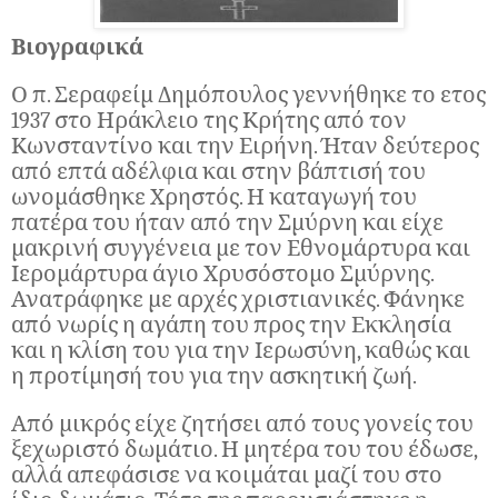
Βιογραφικά
Ο π. Σεραφείμ Δημόπουλος γεννήθηκε το ετος
1937 στο Ηράκλειο της Κρήτης από τον
Κωνσταντίνο και την Ειρήνη. Ήταν δεύτερος
από επτά αδέλφια και στην βάπτισή του
ωνομάσθηκε Χρηστός. Η καταγωγή του
πατέρα του ήταν από την Σμύρνη και είχε
μακρινή συγγένεια με τον Εθνομάρτυρα και
Ιερομάρτυρα άγιο Χρυσόστομο Σμύρνης.
Ανατράφηκε με αρχές χριστιανικές. Φάνηκε
από νωρίς η αγάπη του προς την Εκκλησία
και η κλίση του για την Ιερωσύνη, καθώς και
η προτίμησή του για την ασκητική ζωή.
Από μικρός είχε ζητήσει από τους γονείς του
ξεχωριστό δωμάτιο. Η μητέρα του του έδωσε,
αλλά απεφάσισε να κοιμάται μαζί του στο