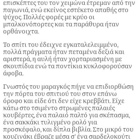
επισκέπτες του τον χειμώνα έτρεμαν από την
παγωνιά, ενώ εκείνος εστέκετο απαθής στο
ψύχος. Πολλές φορές με κρύο οι
μπαλκονόπορτες και τα παράθυρα ήταν
ορθάνοιχτα.
Το σπίτι του έδειχνε εγκαταλελειμμένο,
πολλά πράγματα ήταν πεταμένα δεξιά και
αριστερά, η αυλή ήταν χορταριασμένη με
σκουπίδια ενώ τα ποντίκια κυκλοφορούσαν
άφοβα.
Γνωστός του μαραγκός πήγε να επιδιορθώση
την πόρτα του σπιτιού του στον επάνω
όροφο και είδε ότι δεν είχε κρεββάτι. Είχε
κάτω στο τσιμέντο στρωμένες παλαιές
κουβέρτες, ένα παλαιό παλτό για σκέπασμα,
ένα σακκάκι τυλιγμένο ρολό για
προσκέφαλο, και δίπλα βιβλία. Στο μικρό του
κουζινάκι έβραζε μέσα σ’ ένα σαρδελοκούτι