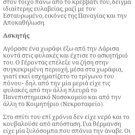
στον τοίχο πάνω από το κρεββάτι του, δείγμα
ιδιαίτερης ευλαβείας, μαζί με τον
Εσταυρωμένο, εικόνες της Παναγίας και την
Αποκαθήλωση.
Ασκητής
Αγόρασε ένα χωράφι έξω από την Λάρισα
κοντά στις φυλακές και έχτισε το ασκητήριό
του. Ο Γέροντας επέλεξε να ζήση στην
συγκεκριμένη περιοχή, μέσα στα χωράφια,
γιατί εκεί εσχηματίζετο το τρίγωνο του
πόνου• δηλ. από την μία μεριά είχε τις
φυλακές, από την άλλη πλευρά το
Πανεπιστημιακό Νοσοκομείο και από την
άλλη το Κοιμητήριο (Νεκροταφείο).
Στο σπίτι του επί χρόνια δεν είχε νερό και το
κουβαλούσε από απόσταση. Για θέρμανση
είχε μία ξυλόσομπα που σπάνια την άναβε. Οι