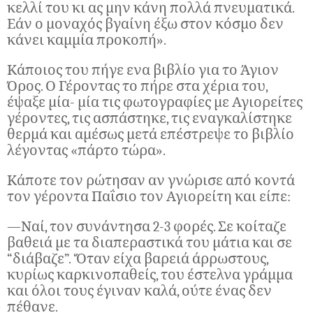
κελλί του κι ας μην κάνη πολλά πνευματικά.
Εάν ο μοναχός βγαίνη έξω στον κόσμο δεν
κάνει καμμία προκοπή».
Κάποιος του πήγε ενα βιβλίο για το Άγιον
Όρος. Ο Γέροντας το πήρε στα χέρια του,
έψαξε μία- μία τις φωτογραφίες με Αγιορείτες
γέροντες, τις ασπάστηκε, τις εναγκαλίστηκε
θερμά και αμέσως μετά επέστρεψε το βιβλίο
λέγοντας «πάρτο τώρα».
Κάποτε τον ρώτησαν αν γνώρισε από κοντά
τον γέροντα Παΐσιο τον Αγιορείτη και είπε:
—Ναί, τον συνάντησα 2-3 φορές. Σε κοίταζε
βαθειά με τα διαπεραστικά του μάτια και σε
“διάβαζε”. ‘Όταν είχα βαρειά άρρωστους,
κυρίως καρκινοπαθείς, του έστελνα γράμμα
και όλοι τους έγιναν καλά, ούτε ένας δεν
πέθανε.