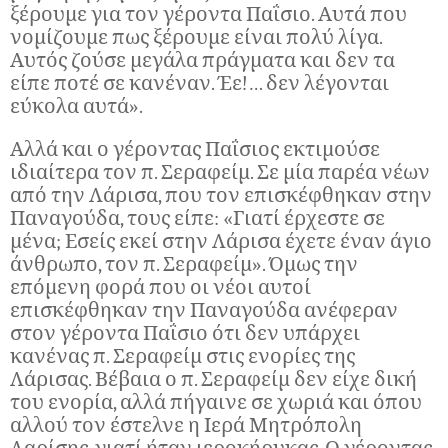
ξέρουμε για τον γέροντα Παΐσιο. Αυτά που
νομίζουμε πως ξέρουμε είναι πολύ λίγα.
Αυτός ζούσε μεγάλα πράγματα και δεν τα
είπε ποτέ σε κανέναν. Έε!… δεν λέγονται
εύκολα αυτά».
Αλλά και ο γέροντας Παΐσιος εκτιμούσε
ιδιαίτερα τον π. Σεραφείμ. Σε μία παρέα νέων
από την Λάρισα, που τον επισκέφθηκαν στην
Παναγούδα, τους είπε: «Γιατί έρχεστε σε
μένα; Εσείς εκεί στην Λάρισα έχετε έναν άγιο
άνθρωπο, τον π. Σεραφείμ». Όμως την
επόμενη φορά που οι νέοι αυτοί
επισκέφθηκαν την Παναγούδα ανέφεραν
στον γέροντα Παΐσιο ότι δεν υπάρχει
κανένας π. Σεραφείμ στις ενορίες της
Λάρισας. Βέβαια ο π. Σεραφείμ δεν είχε δική
του ενορία, αλλά πήγαινε σε χωριά και όπου
αλλού τον έστελνε η Ιερά Μητρόπολη