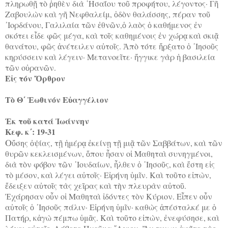
πληρωθῇ τὸ ῥηθὲν διὰ ῾Ησαΐου τοῦ προφήτου, λέγοντος· Γῆ
Ζαβουλὼν καὶ γῆ Νεφθαλείμ, ὁδὸν θαλάσσης, πέραν τοῦ
᾿Ιορδάνου, Γαλιλαία τῶν ἐθνῶν,ὁ λαὸς ὁ καθήμενος ἐν
σκότει εἶδε φῶς μέγα, καὶ τοῖς καθημένοις ἐν χώρᾳ καὶ σκιᾷ
θανάτου, φῶς ἀνέτειλεν αὐτοῖς. Ἀπὸ τότε ἤρξατο ὁ ᾿Ιησοῦς
κηρύσσειν καὶ λέγειν· Μετανοεῖτε· ἤγγικε γὰρ ἡ βασιλεία
τῶν οὐρανῶν.
Εἰς τόν Ὄρθρον
Τὸ Θ΄ Ἑωθινόν Εὐαγγέλιον
Ἐκ τοῦ κατά Ἰωάννην
Κεφ. κ΄: 19-31
Ο
ὔσης ὀψίας, τῇ ἡμέρᾳ ἐκείνῃ τῇ μιᾷ τῶν Σαββάτων, καὶ τῶν
θυρῶν κεκλεισμένων, ὅπου ἦσαν οἱ Μαθηταὶ συνηγμένοι,
διὰ τὸν φόβον τῶν ᾿Ιουδαίων, ἦλθεν ὁ ᾿Ιησοῦς, καὶ ἔστη εἰς
τὸ μέσον, καὶ λέγει αὐτοῖς· Εἰρήνη ὑμῖν. Καὶ τοῦτο εἰπὼν,
ἔδειξεν αὐτοῖς τὰς χεῖρας καὶ τὴν πλευρὰν αὐτοῦ.
Ἐχάρησαν οὖν οἱ Μαθηταὶ ἰδόντες τὸν Κύριον. Εἶπεν οὖν
αὐτοῖς ὁ ᾿Ιησοῦς πάλιν· Εἰρήνη ὑμῖν· καθὼς ἀπέσταλκέ με ὁ
Πατήρ, κἀγὼ πέμπω ὑμᾶς. Καὶ τοῦτο εἰπὼν, ἐνεφύσησε, καὶ