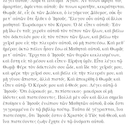
λέγει αὐτοῖς· Λάβετε Πνεῦμα ῞Αγιον. Ἄν τινων ἀφῆτε τὰς
ἁμαρτίας, ἀφίενται αὐτοῖς· ἄν τινων κρατῆτε, κεκράτηνται.
Θωμᾶς δὲ, εἷς ἐκ τῶν Δώδεκα, ὁ λεγόμενος Δίδυμος, οὐκ ἦν
μετ᾿ αὐτῶν ὅτε ἦλθεν ὁ ᾿Ιησοῦς. Ἔλεγον οὖν αὐτῷ οἱ ἄλλοι
μαθηταί· Ἑωράκαμεν τὸν Κύριον. Ὁ δὲ εἶπεν αὐτοῖς· Ἐὰν
μὴ ἴδω ἐν ταῖς χερσὶν αὐτοῦ τὸν τύπον τῶν ἥλων, καὶ βάλω
τὸν δάκτυλόν μου εἰς τὸν τύπον τῶν ἥλων, καὶ βάλω τὴν
χεῖρά μου εἰς τὴν πλευρὰν αὐτοῦ, οὐ μὴ πιστεύσω. Καὶ μεθ᾿
ἡμέρας ὀκτὼ πάλιν ἦσαν ἔσω οἱ Μαθηταὶ αὐτοῦ, καὶ Θωμᾶς
μετ᾿ αὐτῶν. Ἔρχεται ὁ ᾿Ιησοῦς τῶν θυρῶν κεκλεισμένων,
καὶ ἔστη εἰς τὸ μέσον καὶ εἶπεν· Εἰρήνη ὑμῖν. Εἶτα λέγει τῷ
Θωμᾷ· Φέρε τὸν δάκτυλόν σου ὧδε, καὶ ἴδε τὰς χεῖράς μου,
καὶ φέρε τὴν χεῖρά σου, καὶ βάλε εἰς τὴν πλευράν μου, καὶ
μὴ γίνου ἄπιστος, ἀλλὰ πιστός. Καὶ ἀπεκρίθη ὁ Θωμᾶς καὶ
εἶπεν αὐτῷ· Ὁ Κύριός μου καὶ ὁ Θεός μου. Λέγει αὐτῷ ὁ
᾿Ιησοῦς· Ὅτι ἑώρακάς με, πεπίστευκας· μακάριοι οἱ μὴ
ἰδόντες καὶ πιστεύσαντες. Πολλὰ μὲν οὖν καὶ ἄλλα σημεῖα
ἐποίησεν ὁ ᾿Ιησοῦς ἐνώπιον τῶν Μαθητῶν αὐτοῦ, ἃ οὐκ ἔστι
γεγραμμένα ἐν τῷ βιβλίῳ τούτῳ. Ταῦτα δὲ γέγραπται, ἵνα
πιστεύσητε, ὅτι ᾿Ιησοῦς ἐστιν ὁ Χριστὸς ὁ Υἱὸς τοῦ Θεοῦ, καὶ
ἵνα πιστεύοντες ζωὴν ἔχητε ἐν τῷ ὀνόματι αὐτοῦ.