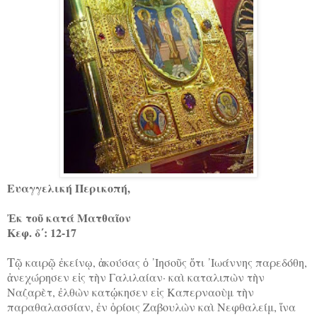
Ευαγγελική Περικοπή,
Ἐκ τοῦ κατά Ματθαῖον
Κεφ. δ΄: 12-17
Τ
ῷ καιρῷ ἐκείνῳ, ἀκούσας ὁ ᾿Ιησοῦς ὅτι ᾿Ιωάννης παρεδόθη,
ἀνεχώρησεν εἰς τὴν Γαλιλαίαν· καὶ καταλιπὼν τὴν
Ναζαρὲτ, ἐλθὼν κατῴκησεν εἰς Καπερναοὺμ τὴν
παραθαλασσίαν, ἐν ὁρίοις Ζαβουλὼν καὶ Νεφθαλείμ, ἵνα