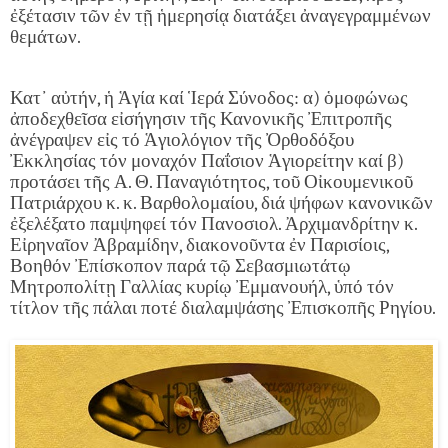
ἐξέτασιν τῶν ἐν τῇ ἡμερησίᾳ διατάξει ἀναγεγραμμένων
θεμάτων.
Κατ᾿ αὐτήν, ἡ Ἁγία καί Ἱερά Σύνοδος: α) ὁμοφώνως
ἀποδεχθεῖσα εἰσήγησιν τῆς Κανονικῆς Ἐπιτροπῆς
ἀνέγραψεν εἰς τό Ἁγιολόγιον τῆς Ὀρθοδόξου
Ἐκκλησίας τόν μοναχόν Παΐσιον Ἁγιορείτην καί β)
προτάσει τῆς Α. Θ. Παναγιότητος, τοῦ Οἰκουμενικοῦ
Πατριάρχου κ. κ. Βαρθολομαίου, διά ψήφων κανονικῶν
ἐξελέξατο παμψηφεί τόν Πανοσιολ. Ἀρχιμανδρίτην κ.
Εἰρηναῖον Ἀβραμίδην, διακονοῦντα ἐν Παρισίοις,
Βοηθόν Ἐπίσκοπον παρά τῷ Σεβασμιωτάτῳ
Μητροπολίτῃ Γαλλίας κυρίῳ Ἐμμανουήλ, ὑπό τόν
τίτλον τῆς πάλαι ποτέ διαλαμψάσης Ἐπισκοπῆς Ρηγίου.