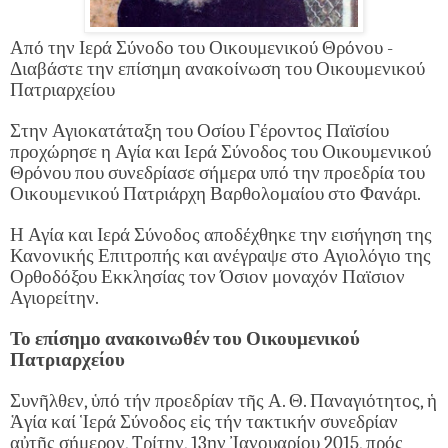
Από την Ιερά Σύνοδο του Οικουμενικού Θρόνου -
Διαβάστε την επίσημη ανακοίνωση του Οικουμενικού
Πατριαρχείου
Στην Αγιοκατάταξη του Οσίου Γέροντος Παϊσίου
προχώρησε η Αγία και Ιερά Σύνοδος του Οικουμενικού
Θρόνου που συνεδρίασε σήμερα υπό την προεδρία του
Οικουμενικού Πατριάρχη Βαρθολομαίου στο Φανάρι.
Η Αγία και Ιερά Σύνοδος αποδέχθηκε την εισήγηση της
Κανονικής Επιτροπής και ανέγραψε στο Αγιολόγιο της
Ορθοδόξου Εκκλησίας τον Όσιον μοναχόν Παϊσιον
Αγιορείτην.
Το επίσημο ανακοινωθέν του Οικουμενικού
Πατριαρχείου
Συνῆλθεν, ὑπό τήν προεδρίαν τῆς Α. Θ. Παναγιότητος, ἡ
Ἁγία καί Ἱερά Σύνοδος εἰς τήν τακτικήν συνεδρίαν
αὐτῆς σήμερον, Tρίτην, 13ην Ἰανουαρίου 2015, πρός