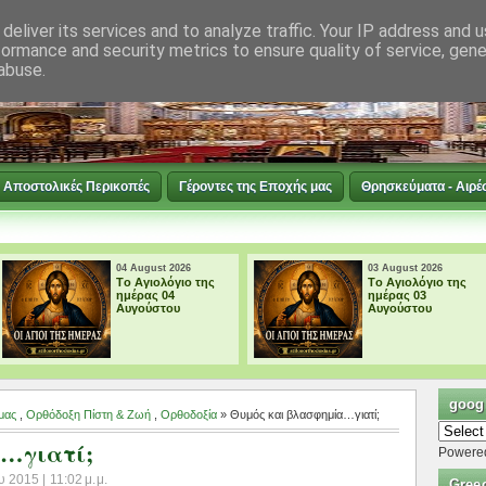
deliver its services and to analyze traffic. Your IP address and 
formance and security metrics to ensure quality of service, gen
abuse.
Αποστολικές Περικοπές
Γέροντες της Εποχής μας
Θρησκεύματα - Αιρέ
t 2026
03 August 2026
03 Au
λόγιο της
Tο Αγιολόγιο της
† ΜΙ
04
ημέρας 03
ΠΑΡ
του
Αυγούστου
ΤΗΝ
ΘΕΟ
googl
μας
,
Ορθόδοξη Πίστη & Ζωή
,
Ορθοδοξία
» Θυμός και βλασφημία…γιατί;
α…γιατί;
Powere
 2015 | 11:02 μ.μ.
Gree