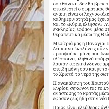
σου θάνατο, δεν θα βρεις 
επιτελεστεί ο σωματικός θά
αγάπη είναι οι λυχνοστάτες
καθημερινότητά μας έχει 
και το «Κύριε, ελέησον».
εκκλησίας, εφόσον μέσα σ
θεραπευτικά μέσω της Θεία
Μεσίτριά μας η Παναγία: 
Δέσποινα· ἐκπλύνεις οὖν 
προσψαύσει μόνη σου ὕδωρ
(Δέσποινα, αληθινά υπάρχ
λοιπόν τις επικίνδυνες α
επειδή μόνη σου και με το
το Χριστό, το νερό της σωτ
Η ανακάλυψη του Χριστού 
Κυρίου, σηκώνοντας το Στ
ανάστασης το κρατάς μέσα
εφόσον ζεις ήδη στην νέα 
Ποιος είναι ελεύθερος άν