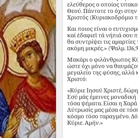
ελεύθερος ο οποίος υπακο
Θεού. Πάντοτε το όχι στην 
Χριστός (Κυριακοδρόμιο τ
Και ποιος είναι ο ευτυχι
καί ἐδαφιεῖ τά νήπιά σου 
θα συντρίψει τις αμαρτίες 
ακόμη μικρές.» (Ψαλμ. 136,9
Μακάρι ο φιλάνθρωπος Κύρ
ώστε όχι μόνο να θαυμάζο
μεγαλείο της φύσης, αλλά
Χριστό:
«Κύριε Ιησού Χριστέ, δώρη
Εσύ μάς έμεινες μοναδική 
τόσα ψέματα. Είσαι η Χαρά 
Λύτρωσίς μας μέσα σε τόση
κόσμο τόσο ταραγμένο. Δό
Κύριε. Αμήν.»