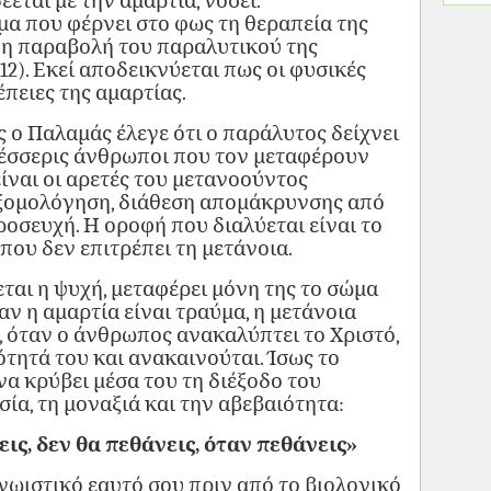
εται με την αμαρτία, νοσεί.
α που φέρνει στο φως τη θεραπεία της
 η παραβολή του παραλυτικού της
2). Εκεί αποδεικνύεται πως οι φυσικές
έπειες της αμαρτίας.
 ο Παλαμάς έλεγε ότι ο παράλυτος δείχνει
ι τέσσερις άνθρωποι που τον μεταφέρουν
είναι οι αρετές του μετανοούντος
εξομολόγηση, διάθεση απομάκρυνσης από
ροσευχή. Η οροφή που διαλύεται είναι το
που δεν επιτρέπει τη μετάνοια.
εται η ψυχή, μεταφέρει μόνη της το σώμα
, αν η αμαρτία είναι τραύμα, η μετάνοια
ι, όταν ο άνθρωπος ανακαλύπτει το Χριστό,
τητά του και ανακαινούται. Ίσως το
α κρύβει μέσα του τη διέξοδο του
ία, τη μοναξιά και την αβεβαιότητα:
εις, δεν θα πεθάνεις, όταν πεθάνεις»
γωιστικό εαυτό σου πριν από το βιολογικό