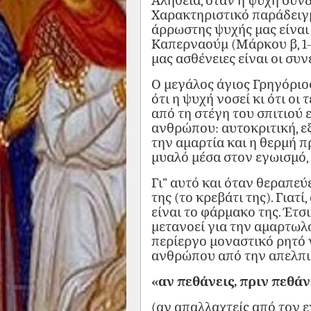
Αλήθεια, όταν η ψυχή συνδέ
Χαρακτηριστικό παράδειγμ
άρρωστης ψυχής μας είναι
Καπερναούμ (Μάρκου β, 1-1
μας ασθένειες είναι οι συν
Ο μεγάλος άγιος Γρηγόριος
ότι η ψυχή νοσεί κι ότι ο
από τη στέγη του σπιτιού 
ανθρώπου: αυτοκριτική, 
την αμαρτία και η θερμή π
μυαλό μέσα στον εγωισμό, 
Γι” αυτό και όταν θεραπεύ
της (το κρεβάτι της). Γιατί
είναι το φάρμακο της. Έτσ
μετανοεί για την αμαρτωλό
περίεργο μοναστικό ρητό ν
ανθρώπου από την απελπισ
«αν πεθάνεις, πριν πεθάν
(αν απαλλαχτείς από τον ε