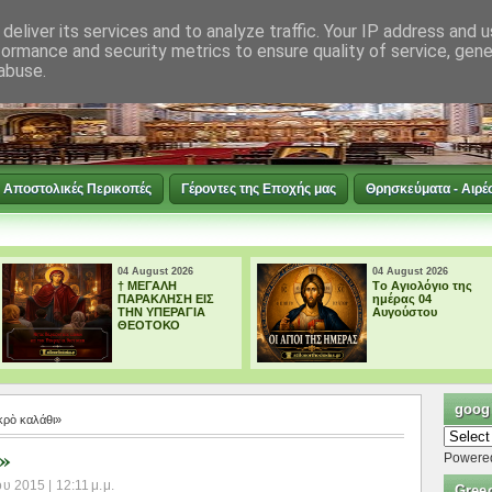
deliver its services and to analyze traffic. Your IP address and 
formance and security metrics to ensure quality of service, gen
abuse.
Αποστολικές Περικοπές
Γέροντες της Εποχής μας
Θρησκεύματα - Αιρέ
04 August 2026
03 August 2026
Tο Αγιολόγιο της
Tο Αγιολόγιο της
ημέρας 04
ημέρας 03
Αυγούστου
Αυγούστου
googl
κρὸ καλάθι»
»
Powere
 2015 | 12:11 μ.μ.
Gree