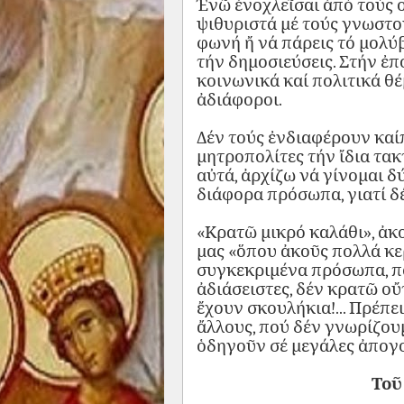
Ἐνῶ ἐνοχλεῖσαι ἀπό τούς ο
ψιθυριστά μέ τούς γνωστού
φωνή ἤ νά πάρεις τό μολύβ
τήν δημοσιεύσεις. Στήν ἐπ
κοινωνικά καί πολιτικά θ
ἀδιάφοροι.
Δέν τούς ἐνδιαφέρουν καίπ
μητροπολίτες τήν ἴδια τα
αὐτά, ἀρχίζω νά γίνομαι δ
διάφορα πρόσωπα, γιατί δ
«Κρατῶ μικρό καλάθι», ἀκ
μας «ὅπου ἀκοῦς πολλά κερ
συγκεκριμένα πρόσωπα, πο
ἀδιάσειστες, δέν κρατῶ οὔτ
ἔχουν σκουλήκια!... Πρέπε
ἄλλους, πού δέν γνωρίζου
ὁδηγοῦν
σέ
μεγάλες
ἀπογο
Τοῦ