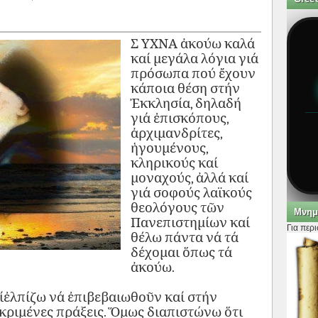
Σ
ΥΧΝΑ
ἀκούω
καλά
καί
μεγάλα
λόγια
γιά
πρόσωπα
πού
ἔχουν
κάποια
θέση
στήν
Ἐκκλησία
,
δηλαδή
γιά
ἐπισκόπους
,
ἀρχιμανδρίτες
,
ἡγουμένους
,
κληρικούς
καί
μοναχούς
,
ἀλλά
καί
γιά
σοφούς
λαϊκούς
θεολόγους
τῶν
Μνημ
Πανεπιστημίων
καί
Για περ
θέλω
πάντα
νά
τά
δέχομαι
ὅπως
τά
ἀκούω
.
ίἐλπίζω νά ἐπιβεβαιωθοῦν καί στήν
κριμένες πράξεις. Ὅμως διαπιστώνω ὅτι