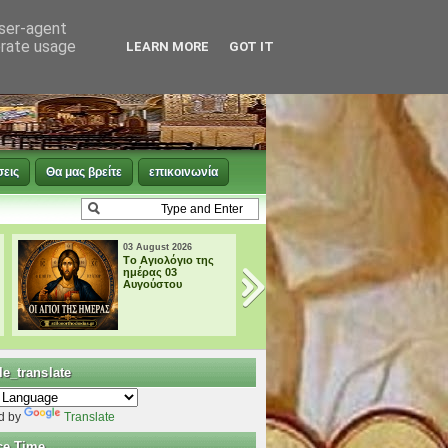
user-agent
erate usage
LEARN MORE
GOT IT
σεις
Θα μας βρείτε
επικοινωνία
03 August 2026
02 August 2026
† ΜΙΚΡΗ
† ΜΕΓΑΛΗ
ΠΑΡΑΚΛΗΣΗ ΕΙΣ
ΠΑΡΑΚΛΗΣΗ ΕΙΣ
ΤΗΝ ΥΠΕΡΑΓΙΑ
ΤΗΝ ΥΠΕΡΑΓΙΑ
ΘΕΟΤΟΚΟ
ΘΕΟΤΟΚΟ
e_translate
d by
Translate
ce Time