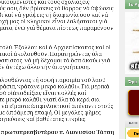
ἰκουμενιστές καί τούς σχολιάζεις
Tο Α
ς σου, δέν βρίσκεις τό θάρρος νά ὑψώσεις
ι καί νά γράψεις τή διαφωνία σου καί νά
οχή μας οἱ κληρικοί εἶναι λαλήστατοι γιά
έματα, ἐνῶ γιά θέματα πίστεως παραμένουν
ολύ. Ἐξάλλου καί ὁ Ἀρχιεπίσκοπος καί οἱ
κτικοί ἀκολουθοῦν. Παρατηρώντας ὅλα
ύσπιστος, νά μή δέχομαι τά ὅσα ἀκούω γιά
έν ἀντέχω ἄλλο τήν ἀπογοήτευση.
ολουθώντας τή σοφή παροιμία τοῦ λαοῦ
Ώρα 
άσια, κράταγε μικρό καλάθι». Γιά μερικά
ύ οἱἀποδείξεις εἶναι πολλές καί
ε μικρό καλάθι, γιατί ὅλα τά κερά σια
ι νά εἴμαστε ἐπιφυλακτικοί ἀπέναντι στούς
με ἀπόἄμεση ἐπαφή. Οἱ
μεγάλες
φῆμες
ητεύσεις
καί
βαθύτατες
πικρίες.
ΚΑΝΤΕ
 πρωτοπρεσβυτέρου π. Διονυσίου Τάτση