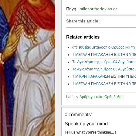
Πηγή :
stilosorthodoxias.gr
Share this article
:
Related articles
απ’ ευθείας μετάδοση ο Όρθρος και
† ΜΕΓΑΛΗ ΠΑΡΑΚΛΗΣΗ ΕΙΣ ΤΗΝ ΥΠ
Tο Αγιολόγιο της ημέρας 04 Αυγούστο
Tο Αγιολόγιο της ημέρας 03 Αυγούστο
† ΜΙΚΡΗ ΠΑΡΑΚΛΗΣΗ ΕΙΣ ΤΗΝ ΥΠΕ
† ΜΕΓΑΛΗ ΠΑΡΑΚΛΗΣΗ ΕΙΣ ΤΗΝ ΥΠ
Labels:
Αρθρογραφία
,
Ορθοδοξία
0 comments:
Speak up your mind
Tell us what you're thinking... !