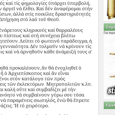
φές καί τίς φημολογίες ὑπάρχει ὑπερβολή,
ν ἀργεῖ νά ἔλθει. Καί δέν ἀναφέρομαι στήν
ων, ἀλλά στίς ποικίλες δραστηριότητές
 ἀπήχηση στό λαό τοῦ Θεοῦ.
Στηρί
ἐνάρετους κληρικούς καί θαρραλέους
Για περ
 πίστεως καί στή συνέχεια βλέπω
τεύουν. Λείπει τό φωτεινό παράδειγμα, ἡ
 γενναιότητα. Δέν τολμοῦν νά κρίνουν τίς
ις καί νά ἀρνηθοῦν κάθε ἀνάμειξή τους σ᾿
ηθά προκαλέσουν, ἄν θά ἐνοχληθεῖ ὁ
ἤ ὁ Ἀρχιεπίσκοπος καί ἄν εἶναι
ένοι στόν κατάλογο τῶν πρός
σεις τῶν ἐκλεκτόρων Μητροπολιτῶν κ.λπ.
ι καλή οὔτε καί συμβαδίζει μέ τήν
ιανόητο νά συμβαίνουν γύρω σου τόσα
 νά παραμένεις σιωπηλός, ἐνῶ θά ἔπρεπε
άζεις. Ἤ τό χειρότερο.
Face