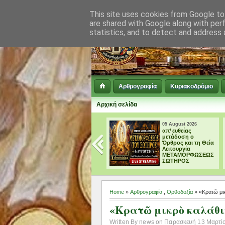
This site uses cookies from Google to 
are shared with Google along with per
statistics, and to detect and address 
Αρθρογραφία
Κυριακοδρόμιο
Αρχική σελίδα
05 August 2026
04 August 2026
απ’ ευθείας
† ΜΕΓΑΛΗ
μετάδοση ο
ΠΑΡΑΚΛΗΣΗ ΕΙΣ
Όρθρος και τη Θεία
ΤΗΝ ΥΠΕΡΑΓΙΑ
Λειτουργία
ΘΕΟΤΟΚΟ
ΜΕΤΑΜΟΡΦΩΣΕΩΣ
ΣΩΤΗΡΟΣ
Home
»
Αρθρογραφία
,
Ορθοδοξία
» «Κρατῶ μι
«Κρατῶ μικρὸ καλάθι
Written By news on Παρασκευή 13 Μαρτίου