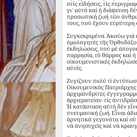
στίς εἰδήσεις, τίς περιγρα
γι᾿ αὐτό καί ἡ διάψευση δέ
προσωπική ζωή τῶν ἀνθρώπ
τους, πού ἔχουν εὐρύτερη
Συγκεκριμένα. Ἀκούω γιά 
ὁμολογητές τῆς Ὀρθοδόξου
ἐκδηλώσεις, πού μέ ἀπογοη
παρρησία, τό θάρρος καί ἡ
οἰκουμενιστικές ἐκδηλώσε
αὐτές.
Ζυγίζουν πολύ τί ἐντύπωσ
Οἰκουμενικός Πατριάρχης 
ἀρχιμανδρίτες-ἐγγεγραμμ
ἀρχιερατείαν-τίς ἀντιδρά
Ἡ κατάσταση αὐτή δέν εἶνα
πνευματική ζωή. Εἶναι ἀδ
ἀρνητικά γεγονότα καί σύ
νά ἀνησυχεῖς καί νά κραυγ