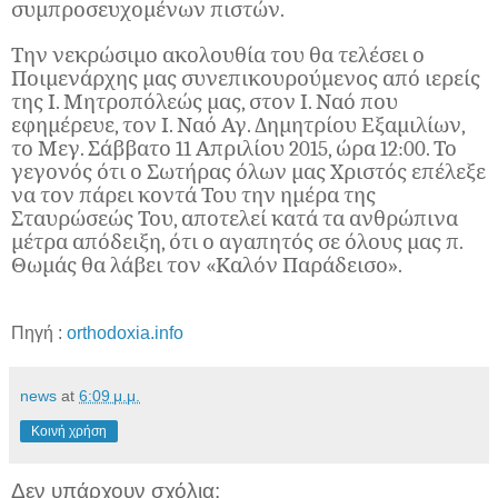
συμπροσευχομένων πιστών.
Την νεκρώσιμο ακολουθία του θα τελέσει ο
Ποιμενάρχης μας συνεπικουρούμενος από ιερείς
της Ι. Μητροπόλεώς μας, στον Ι. Ναό που
εφημέρευε, τον Ι. Ναό Αγ. Δημητρίου Εξαμιλίων,
το Μεγ. Σάββατο 11 Απριλίου 2015, ώρα 12:00. Το
γεγονός ότι ο Σωτήρας όλων μας Χριστός επέλεξε
να τον πάρει κοντά Του την ημέρα της
Σταυρώσεώς Του, αποτελεί κατά τα ανθρώπινα
μέτρα απόδειξη, ότι ο αγαπητός σε όλους μας π.
Θωμάς θα λάβει τον «Καλόν Παράδεισο».
Πηγή :
orthodoxia.info
news
at
6:09 μ.μ.
Κοινή χρήση
Δεν υπάρχουν σχόλια: