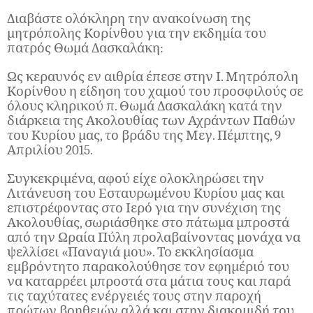
Διαβάστε ολόκληρη την ανακοίνωση της
μητρόπολης Κορίνθου για την εκδημία του
πατρός Θωμά Δασκαλάκη:
Ως κεραυνός εν αιθρία έπεσε στην Ι. Μητρόπολη
Κορίνθου η είδηση του χαμού του προσφιλούς σε
όλους κληρικού π. Θωμά Δασκαλάκη κατά την
διάρκεια της Ακολουθίας των Αχράντων Παθών
του Κυρίου μας, το βράδυ της Μεγ. Πέμπτης, 9
Απριλίου 2015.
Συγκεκριμένα, αφού είχε ολοκληρώσει την
Λιτάνευση του Εσταυρωμένου Κυρίου μας και
επιστρέφοντας στο Ιερό για την συνέχιση της
Ακολουθίας, σωριάσθηκε στο πάτωμα μπροστά
από την Ωραία Πύλη προλαβαίνοντας μονάχα να
ψελλίσει «Παναγιά μου». Το εκκλησίασμα
εμβρόντητο παρακολούθησε τον εφημέριό του
να καταρρέει μπροστά στα μάτια τους και παρά
τις ταχύτατες ενέργειές τους στην παροχή
πρώτων βοηθειών αλλά και στην διακομιδή του