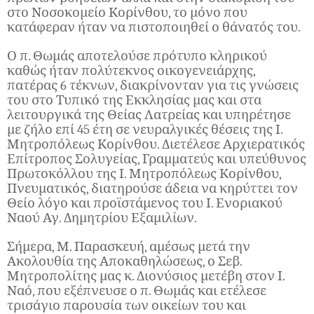
στο Νοσοκομείο Κορίνθου, το μόνο που
κατάφεραν ήταν να πιστοποιηθεί ο θάνατός του.
Ο π. Θωμάς αποτελούσε πρότυπο κληρικού
καθώς ήταν πολύτεκνος οικογενειάρχης,
πατέρας 6 τέκνων, διακρίνονταν για τις γνώσεις
του στο Τυπικό της Εκκλησίας μας και στα
λειτουργικά της Θείας Λατρείας και υπηρέτησε
με ζήλο επί 45 έτη σε νευραλγικές θέσεις της Ι.
Μητροπόλεως Κορίνθου. Διετέλεσε Αρχιερατικός
Επίτροπος Σολυγείας, Γραμματεύς και υπεύθυνος
Πρωτοκόλλου της Ι. Μητροπόλεως Κορίνθου,
Πνευματικός, διατηρούσε άδεια να κηρύττει τον
Θείο λόγο και προϊστάμενος του Ι. Ενοριακού
Ναού Αγ. Δημητρίου Εξαμιλίων.
Σήμερα, Μ. Παρασκευή, αμέσως μετά την
Ακολουθία της Αποκαθηλώσεως, ο Σεβ.
Μητροπολίτης μας κ. Διονύσιος μετέβη στον Ι.
Ναό, που εξέπνευσε ο π. Θωμάς και ετέλεσε
τρισάγιο παρουσία των οικείων του και