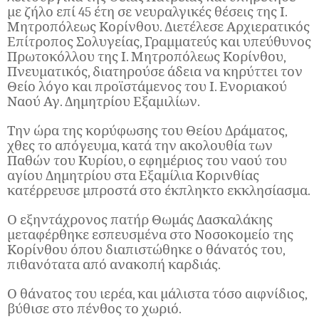
με ζήλο επί 45 έτη σε νευραλγικές θέσεις της Ι.
Μητροπόλεως Κορίνθου. Διετέλεσε Αρχιερατικός
Επίτροπος Σολυγείας, Γραμματεύς και υπεύθυνος
Πρωτοκόλλου της Ι. Μητροπόλεως Κορίνθου,
Πνευματικός, διατηρούσε άδεια να κηρύττει τον
Θείο λόγο και προϊστάμενος του Ι. Ενοριακού
Ναού Αγ. Δημητρίου Εξαμιλίων.
Την ώρα της κορύφωσης του Θείου Δράματος,
χθες το απόγευμα, κατά την ακολουθία των
Παθών του Κυρίου, ο εφημέριος του ναού του
αγίου Δημητρίου στα Εξαμίλια Κορινθίας
κατέρρευσε μπροστά στο έκπληκτο εκκλησίασμα.
Ο εξηντάχρονος πατήρ Θωμάς Δασκαλάκης
μεταφέρθηκε εσπευσμένα στο Νοσοκομείο της
Κορίνθου όπου διαπιστώθηκε ο θάνατός του,
πιθανότατα από ανακοπή καρδιάς.
Ο θάνατος του ιερέα, και μάλιστα τόσο αιφνίδιος,
βύθισε στο πένθος το χωριό.