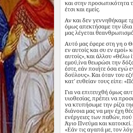
και στην προσωπικότητα το
έτσι και εμείς.
Αν και δεν γεννηθήκαμε τρ
όμως απεκτήσαμε την ίδια θ
μας λέγεται θεανθρωπισμό
Αυτό μας έφερε στη γη ο Θ
εν αυτοίς και συ εν εμοί»
αυτοίς», και άλλου «Θέλω ί
εμού,ίνα θεωρώσι την δόξα
έστε, εάν ποιήτε όσα εγώ 
δούλους». Και όταν του εζ
κατ’ ευθείαν τους είπε: «Π
Για να επιτευχθή όμως αυτ
υιοθεσίας, πρέπει να προσ
να κτυπήσωμε την ρίζα τη
διάνοια μας να μην έχη θέ
ενέργειες των παθών, πού 
Άγιο Πνεύμα και κατοικεί.
«Εάν τις αγαπά με, τον λό