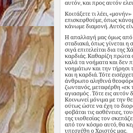
αυτόν, και προς αυτόν ελ
Κοιτάξετε τι λέει, «μονήν»·
επισκεφθούμε, όπως κάνομε
κάνωμε διαμονή. Αυτός εί
Η απαλλαγή μας όμως από 
σταδιακά, όπως γίνεται η 
σιγά επιτελείται δια της 
καρδιάς. Καθαρίζη πρώτα ο
καλά τα νοήματα και δεν 
νοημάτων και την τήρησι τ
και η καρδιά. Τότε εισέρχε
άνθρωπο αληθινά θεοφόρο.
ζωντανός, μεταφέρθη «εκ τ
αγιασμός . Τότε εις αυτόν 
Κοινωνεί μόνιμα με την θεί
ούτως ώστε να έχη το διορ
φοβάται τις ασθένειες, το
της υιοθεσίας τον σκεπάζε
από τον κόσμο αυτό, θα κε
υπεσχέθη ο Χριστός μας.