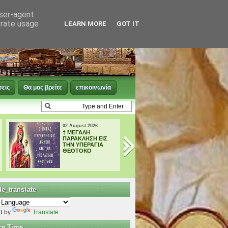
user-agent
erate usage
LEARN MORE
GOT IT
σεις
Θα μας βρείτε
επικοινωνία
02 August 2026
02 August 2026
† ΜΕΓΑΛΗ
Tο Αγιολόγιο της
ΠΑΡΑΚΛΗΣΗ ΕΙΣ
ημέρας 02
ΤΗΝ ΥΠΕΡΑΓΙΑ
Αυγούστου
ΘΕΟΤΟΚΟ
e_translate
d by
Translate
ce Time