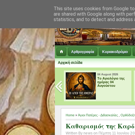
This site uses cookies from Google to 
are shared with Google along with per
statistics, and to detect and address 
Αρθρογραφία
Κυριακοδρόμιο
Αρχική σελίδα
04 August 2026
04 August 2026
† ΜΕΓΑΛΗ
Tο Αγιολόγιο της
ΠΑΡΑΚΛΗΣΗ ΕΙΣ
ημέρας 04
ΤΗΝ ΥΠΕΡΑΓΙΑ
Αυγούστου
ΘΕΟΤΟΚΟ
Home
»
Άγιοι Πατέρες - Διδασκαλίες
,
Ορθόδοξη
Καθαρισμός της Καρδ
Written By news on Πέμπτη 11 Ιουνίου 201