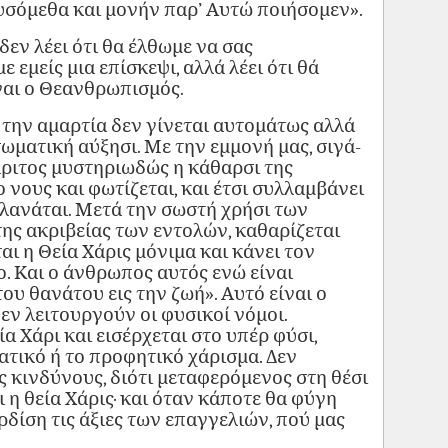
ευσόμεθα και μονήν παρ’ Αυτώ ποιήσομεν».
 δεν λέει ότι θα έλθωμε να σας
 εμείς μια επίσκεψι, αλλά λέει ότι θά
ναι ο Θεανθρωπισμός.
την αμαρτία δεν γίνεται αυτομάτως αλλά
σωματική αύξησι. Με την εμμονή μας, σιγά-
Χάριτος μυστηριωδώς η κάθαρσι της
 νους και φωτίζεται, και έτσι συλλαμβάνει
πλανάται. Μετά την σωστή χρήσι των
ης ακριβείας των εντολών, καθαρίζεται
ται η Θεία Χάρις μόνιμα και κάνει τον
 Και ο άνθρωπος αυτός ενώ είναι
ου θανάτου εις την ζωή». Αυτό είναι ο
δεν λειτουργούν οι φυσικοί νόμοι.
α Χάρι και εισέρχεται στο υπέρ φύσι,
ατικό ή το προφητικό χάρισμα. Δεν
υς κινδύνους, διότι μεταφερόμενος στη θέσι
ι η θεία Χάρις· και όταν κάποτε θα φύγη
ρδίση τις άξιες των επαγγελιών, πού μας