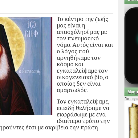
Το κέντρο της ζωής
μας είναι η
απασχόλησί μας με
τον πνευματικό
νόμο. Αυτός είναι και
ο λόγος πού
αρνηθήκαμε τον
κόσμο και
εγκαταλείψαμε τον
οικογενειακό βίο, ο
οποίος δεν είναι
αμαρτωλός.
Μνημ
Για περ
Τον εγκαταλείψαμε,
επειδή θελήσαμε να
εκφράσωμε με ένα
ιδιαίτερο τρόπο την
ηρούντες έτσι με ακρίβεια την πρώτη