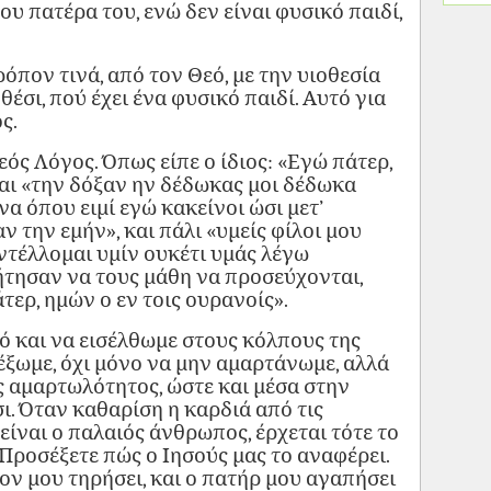
υ πατέρα του, ενώ δεν είναι φυσικό παιδί,
όπον τινά, από τον Θεό, με την υιοθεσία
έσι, πού έχει ένα φυσικό παιδί. Αυτό για
ς.
εός Λόγος. Όπως είπε ο ίδιος: «Εγώ πάτερ,
 και «την δόξαν ην δέδωκας μοι δέδωκα
να όπου ειμί εγώ κακείνοι ώσι μετ’
ν την εμήν», και πάλι «υμείς φίλοι μου
εντέλλομαι υμίν ουκέτι υμάς λέγω
ήτησαν να τους μάθη να προσεύχονται,
άτερ, ημών ο εν τοις ουρανοίς».
ό και να εισέλθωμε στους κόλπους της
έξωμε, όχι μόνο να μην αμαρτάνωμε, αλλά
ς αμαρτωλότητος, ώστε και μέσα στην
σι. Όταν καθαρίση η καρδιά από τις
είναι ο παλαιός άνθρωπος, έρχεται τότε το
 Προσέξετε πώς ο Ιησούς μας το αναφέρει.
γον μου τηρήσει, και ο πατήρ μου αγαπήσει