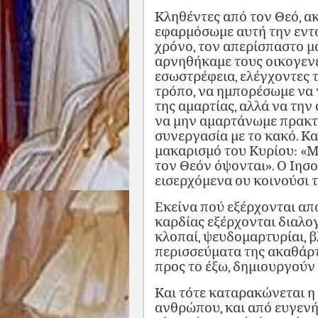
Κληθέντες από τον Θεό, α
εφαρμόσωμε αυτή την εντο
χρόνο, τον απερίσπαστο μ
αρνηθήκαμε τους οικογενε
εσωστρέφεια, ελέγχοντες 
τρόπο, να ημπορέσωμε να 
της αμαρτίας, αλλά να την
να μην αμαρτάνωμε πρακτι
συνεργασία με το κακό. Κ
μακαρισμό του Κυρίου: «Μα
τον Θεόν όψονται». Ο Ιησο
εισερχόμενα ου κοινούσι 
Εκείνα πού εξέρχονται απ
καρδίας εξέρχονται διαλογι
κλοπαί, ψευδομαρτυρίαι, βλ
περισσεύματα της ακαθάρτ
προς το έξω, δημιουργούν 
Και τότε καταρακώνεται η
ανθρώπου, και από ευγενής