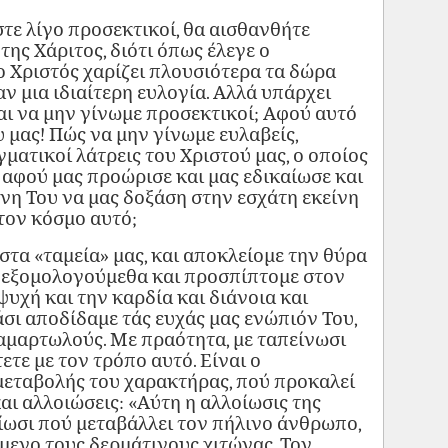
ίστε λίγο προσεκτικοί, θα αισθανθήτε
της Χάριτος, διότι όπως έλεγε ο
ο Χριστός χαρίζει πλουσιότερα τα δώρα
αν μια ιδιαίτερη ευλογία. Αλλά υπάρχει
αι να μην γίνωμε προσεκτικοί; Αφού αυτό
υ μας! Πώς να μην γίνωμε ευλαβείς,
γματικοί λάτρεις του Χριστού μας, ο οποίος
 αφού μας προώρισε και μας εδικαίωσε και
νη Του να μας δοξάση στην εσχάτη εκείνη
τον κόσμο αυτό;
στα «ταμεία» μας, και αποκλείομε την θύρα
 εξομολογούμεθα και προσπίπτομε στον
ψυχή και την καρδία και διάνοια και
άσι αποδίδαμε τάς ευχάς μας ενώπιόν Του,
 αμαρτωλούς. Με πραότητα, με ταπείνωσι
τε με τον τρόπο αυτό. Είναι ο
μεταβολής του χαρακτήρας, πού προκαλεί
και αλλοιώσεις: «Αύτη η αλλοίωσις της
οίωσι πού μεταβάλλει τον πήλινο άνθρωπο,
μενο τους δερμάτινους χιτώνας. Τον