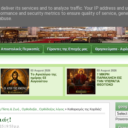
deliver its services and to analyze traffic. Your IP address and 
formance and security metrics to ensure quality of service, gen
abuse.
Αποστολικές Περικοπές
Γέροντες της Εποχής μας
Θρησκεύματα - Αιρέ
03 August 2026
03 August 2026
Tο Αγιολόγιο της
† ΜΙΚΡΗ
ημέρας 03
ΠΑΡΑΚΛΗΣΗ ΕΙΣ
Αυγούστου
ΤΗΝ ΥΠΕΡΑΓΙΑ
ΘΕΟΤΟΚΟ
googl
 Πίστη & Ζωή
,
Ορθοδοξία
,
Ορθόδοξος λόγος
» Καθαρισμός της Καρδιάς!
ιάς!
Powere
5 | 9:53 μ.μ.
Gree