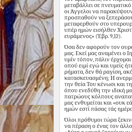
μεταβάλλει σε πνευματικό 
οι Άγγελοι να παρακύψουν.
προσπαθούν να ξεπεράσου
μεταφερθούν στο υπερουρ
υπέρ ημών εισήλθεν Χριστό
ευράμενος» (Έβρ. 9,12).
Όσα δεν αφορούν τον ουραν
μας. Εκεί μας αναμένει ο 
υμίν τόπον, πάλιν έρχομα
οπού ειμί εγώ και υμείς ήτ
ρήματα, δεν θά ραγίση, ακ
κατασκευασμένη; Η ανερμ
την θεία Του κένωσι και τ
όπου ενεδύθη την ιδική μα
πατρώους κόλπους αναπαυ
μας ενθυμείται και «ουκ ε
ημών εστί πάσας τάς ημέρα
Όλοι πρόθυμοι τώρα ξεκινε
να πέραση ο ένας τον άλλο.