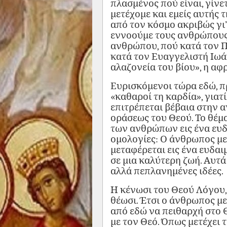
πλασμένος πού είναι, γίνε
μετέχομε και εμείς αυτής
από τον κόσμο ακριβώς γι’
εννοούμε τους ανθρώπους.
ανθρώπου, πού κατά τον Πα
κατά τον Ευαγγελιστή Ιωά
αλαζονεία του βίου», η α
Ευρισκόμενοι τώρα εδώ, π
«καθαροί τη καρδία», γιατί
επιτρέπεται βέβαια στην α
οράσεως του Θεού. Το θέμα
των ανθρώπων εις ένα ευδ
ομολογίες: Ο άνθρωπος με
μεταφέρεται εις ένα ευδαι
σε μια καλύτερη ζωή. Αυτά
αλλά πεπλανημένες ιδέες.
Η κένωσι του Θεού Λόγου,
θέωσι. Έτσι ο άνθρωπος με
από εδώ να πειθαρχή στο 
με τον Θεό. Όπως μετέχει 