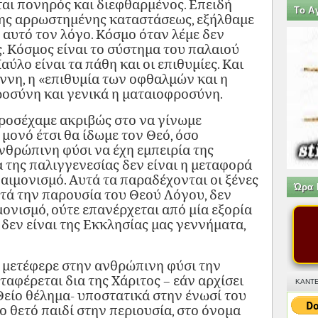
ται πονηρός και διεφθαρμένος. Επειδή
Tο Α
 της αρρωστημένης καταστάσεως, εξήλθαμε
 αυτό τον λόγο. Κόσμο όταν λέμε δεν
 Κόσμος είναι το σύστημα του παλαιού
ύλο είναι τα πάθη και οι επιθυμίες. Και
ννη, η «επιθυμία των οφθαλμών και η
φροσύνη και γενικά η ματαιοφροσύνη.
ροσέχαμε ακριβώς στο να γίνωμε
 μονό έτσι θα ίδωμε τον Θεό, όσο
νθρώπινη φύσι να έχη εμπειρία της
 της παλιγγενεσίας δεν είναι η μεταφορά
αιμονισμό. Αυτά τα παραδέχονται οι ξένες
Ώρα 
τά την παρουσία του Θεού Λόγου, δεν
μονισμό, ούτε επανέρχεται από μία εξορία
 δεν είναι της Εκκλησίας μας γεννήματα,
 μετέφερε στην ανθρώπινη φύσι την
ταφέρεται δια της Χάριτος – εάν αρχίσει
ΚΑΝΤΕ
Θείο θέλημα- υποστατικά στην ένωσί του
το θετό παιδί στην περιουσία, στο όνομα