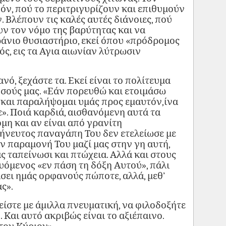
όν, πού το περιτριγυρίζουν και επιθυμούν
 Βλέπουν τις καλές αυτές διάνοιες, πού
ν τον νόμο της βαρύτητας και να
άνιο θυσιαστήριο, εκεί όπου «πρόδρομος
ς, εις τα Αγια αιωνίαν λύτρωσιν
ό, ξεχάστε τα. Εκεί είναι το πολίτευμα
Ιησούς μας. «Εάν πορευθώ και ετοιμάσω
ι και παραλήψομαι υμάς προς εμαυτόν,ίνα
ε». Ποιά καρδιά, αισθανόμενη αυτά τα
όμη και αν είναι από γρανίτη
ήνευτος παναγάπη Του δεν ετελείωσε με
ην παραμονή Του μαζί μας στην γη αυτή,
ς ταπείνωσι και πτώχεια. Αλλά και στους
όμενος «εν πάση τη δόξη Αυτού», πάλι
άσει ημάς ορφανούς πώποτε, αλλά, μεθ’
ς».
ίστε με άμιλλα πνευματική, να φιλοδοξήτε
 Και αυτό ακριβώς είναι το αξιέπαινο.