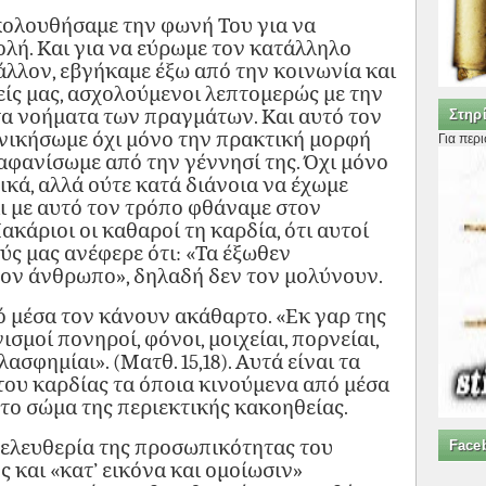
κολουθήσαμε την φωνή Του για να
λή. Και για να εύρωμε τον κατάλληλο
άλλον, εβγήκαμε έξω από την κοινωνία και
ίς μας, ασχολούμενοι λεπτομερώς με την
τα νοήματα των πραγμάτων. Και αυτό τον
Στηρί
νικήσωμε όχι μόνο την πρακτική μορφή
Για περ
 αφανίσωμε από την γέννησί της. Όχι μόνο
κά, αλλά ούτε κατά διάνοια να έχωμε
αι με αυτό τον τρόπο φθάναμε στον
κάριοι οι καθαροί τη καρδία, ότι αυτοί
ύς μας ανέφερε ότι: «Τα έξωθεν
τον άνθρωπο», δηλαδή δεν τον μολύνουν.
ό μέσα τον κάνουν ακάθαρτο. «Εκ γαρ της
σμοί πονηροί, φόνοι, μοιχείαι, πορνείαι,
ασφημίαι». (Ματθ. 15,18). Αυτά είναι τα
ου καρδίας τα όποια κινούμενα από μέσα
το σώμα της περιεκτικής κακοηθείας.
 ελευθερία της προσωπικότητας του
Face
 και «κατ’ εικόνα και ομοίωσιν»