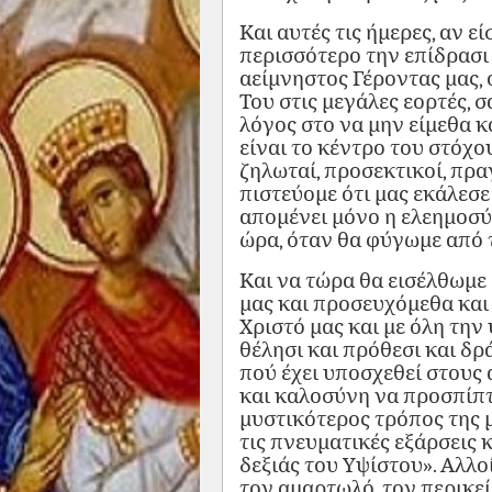
Και αυτές τις ήμερες, αν ε
περισσότερο την επίδρασι 
αείμνηστος Γέροντας μας, 
Του στις μεγάλες εορτές, σ
λόγος στο να μην είμεθα κ
είναι το κέντρο του στόχο
ζηλωταί, προσεκτικοί, πρα
πιστεύομε ότι μας εκάλεσε
απομένει μόνο η ελεημοσύ
ώρα, όταν θα φύγωμε από 
Και να τώρα θα εισέλθωμε 
μας και προσευχόμεθα και
Χριστό μας και με όλη την 
θέλησι και πρόθεσι και δρ
πού έχει υποσχεθεί στους
και καλοσύνη να προσπίπτε
μυστικότερος τρόπος της 
τις πνευματικές εξάρσεις 
δεξιάς του Υψίστου». Αλλ
τον αμαρτωλό, τον περικεί