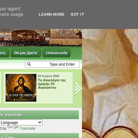
user-agent
erate usage
LEARN MORE
GOT IT
σεις
Θα μας βρείτε
επικοινωνία
03 August 2026
02 August 2026
† ΜΙΚΡΗ
† ΜΕΓΑΛΗ
ΠΑΡΑΚΛΗΣΗ ΕΙΣ
ΠΑΡΑΚΛΗΣΗ ΕΙΣ
ΤΗΝ ΥΠΕΡΑΓΙΑ
ΤΗΝ ΥΠΕΡΑΓΙΑ
ΘΕΟΤΟΚΟ
ΘΕΟΤΟΚΟ
e_translate
d by
Translate
ce Time