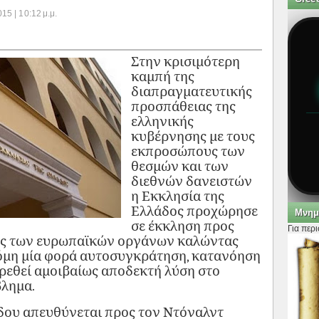
15 | 10:12 μ.μ.
Στην κρισιμότερη
καμπή της
διαπραγματευτικής
προσπάθειας της
ελληνικής
κυβέρνησης με τους
εκπροσώπους των
θεσμών και των
διεθνών δανειστών
η Εκκλησία της
Ελλάδος προχώρησε
Μνημ
σε έκκληση προς
Για περ
ής των ευρωπαϊκών οργάνων καλώντας
κόμη μία φορά αυτο­συγκράτηση, κατανόηση
ρεθεί α­μοιβαί­ως αποδεκτή λύση στο
βλημα.
δου απευθύνεται προς τον Ντόναλντ