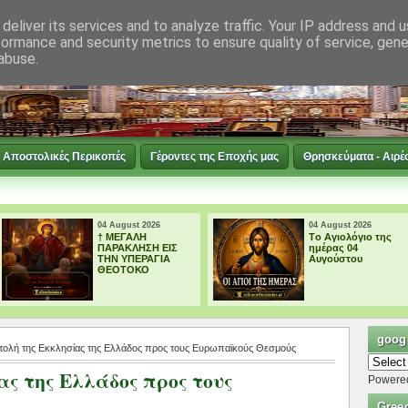
deliver its services and to analyze traffic. Your IP address and 
formance and security metrics to ensure quality of service, gen
abuse.
Αποστολικές Περικοπές
Γέροντες της Εποχής μας
Θρησκεύματα - Αιρέ
04 August 2026
03 August 2026
Tο Αγιολόγιο της
Tο Αγιολόγιο της
ημέρας 04
ημέρας 03
Αυγούστου
Αυγούστου
googl
τολή της Εκκλησίας της Ελλάδος προς τους Ευρωπαϊκούς Θεσμούς
ας της Ελλάδος προς τους
Powere
ς
Gree