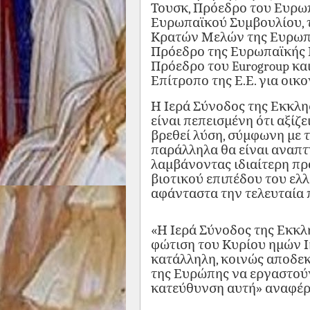
Τουσκ, Πρόεδρο του Ευρωπ
Ευρωπαϊκού Συμβουλίου, 
Κρατών Μελών της Ευρωπα
Πρόεδρο της Ευρωπαϊκής 
Πρόεδρο του Eurogroup κα
Επίτροπο της Ε.Ε. για οικ
Η Ιερά Σύνοδος της Εκκλησ
είναι πεπεισμένη ότι αξίζε
βρεθεί λύση, σύμφωνη με 
παράλληλα θα είναι αναπτυ
λαμβάνοντας ιδιαίτερη πρό
βιοτικού επιπέδου του ελλ
αφάνταστα την τελευταία 
«Η Ιερά Σύνοδος της Εκκλη
φώτιση του Κυρίου ημών Ι
κατάλληλη, κοινώς αποδεκ
της Ευρώπης να εργαστούν
κατεύθυνση αυτή» αναφέρε