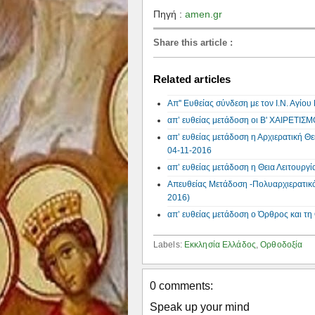
Πηγή :
amen.gr
Share this article
:
Related articles
Απ'' Ευθείας σύνδεση με τον Ι.Ν. Αγίο
απ’ ευθείας μετάδοση οι Β' ΧΑΙΡΕΤΙΣΜ
απ’ ευθείας μετάδοση η Αρχιερατική Θ
04-11-2016
απ’ ευθείας μετάδοση η Θεια Λειτουργ
Απευθείας Μετάδοση -Πολυαρχιερατικ
2016)
απ’ ευθείας μετάδοση ο Όρθρος και
Labels:
Εκκλησία Ελλάδος
,
Ορθοδοξία
0 comments:
Speak up your mind