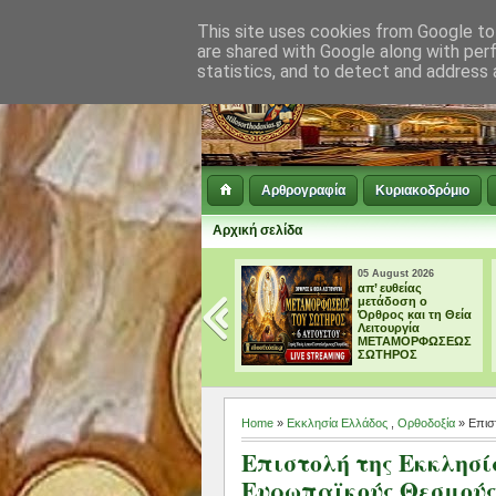
This site uses cookies from Google to 
are shared with Google along with per
statistics, and to detect and address 
Αρθρογραφία
Κυριακοδρόμιο
Αρχική σελίδα
05 August 2026
04 August 2026
απ’ ευθείας
† ΜΕΓΑΛΗ
μετάδοση ο
ΠΑΡΑΚΛΗΣΗ ΕΙΣ
Όρθρος και τη Θεία
ΤΗΝ ΥΠΕΡΑΓΙΑ
Λειτουργία
ΘΕΟΤΟΚΟ
ΜΕΤΑΜΟΡΦΩΣΕΩΣ
ΣΩΤΗΡΟΣ
Home
»
Εκκλησία Ελλάδος
,
Ορθοδοξία
» Επισ
Επιστολή της Εκκλησί
Ευρωπαϊκούς Θεσμού