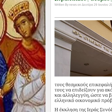
Written By news on Δευτέρα 29 Ιουνίου 20
τους θεσμικούς επικεφαλ
τους να επιδείξουν για α
και αλληλεγγύη, ώστε να β
ελληνικό οικονομικό πρό
Η έκκληση της Ιεράς Συνό