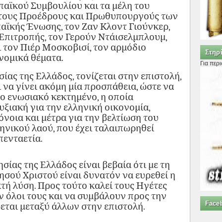
αϊκού Συμβουλίου και τα μέλη του
τους Προέδρους και Πρωθυπουργούς των
ϊκής Ένωσης, τον Ζαν Κλοντ Γιούνκερ,
Επιτροπής, τον Γερούν Ντάισελμπλουμ,
ι τον Πιέρ Μοσκοβισί, τον αρμόδιο
Στηρί
ονομικά θέματα.
Για περ
ίας της Ελλάδος, τονίζεται στην επιστολή,
ι να γίνει ακόμη μία προσπάθεια, ώστε να
το ενωσιακό κεκτημένο, η οποία
ξιακή για την ελληνική οικονομία,
νοια και μέτρα για την βελτίωση του
ηνικού λαού, που έχει τα­λαιπωρηθεί
πενταετία.
σίας της Ελλάδος είναι βεβαία ότι με τη
ησού Χριστού είναι δυνατόν να ευρεθεί η
τή λύση. Προς τούτο καλεί τους Ηγέτες
 όλοι τους και να συμβάλουν προς την
Face
ται μεταξύ άλλων στην επιστολή.