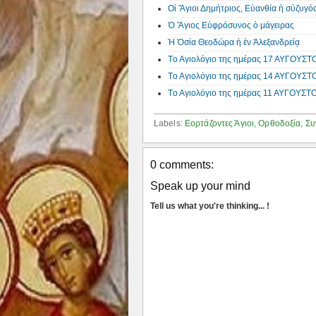
Οἱ Ἅγιοι Δημήτριος, Εὐανθία ἡ σύζυγός
Ὁ Ἅγιος Εὐφρόσυνος ὁ μάγειρας
Ἡ Ὁσία Θεοδώρα ἡ ἐν Ἀλεξανδρείᾳ
Tο Αγιολόγιο της ημέρας 17 ΑΥΓΟΥΣΤΟ
Tο Αγιολόγιο της ημέρας 14 ΑΥΓΟΥΣΤΟ
Tο Αγιολόγιο της ημέρας 11 ΑΥΓΟΥΣΤΟ
Labels:
Εορτάζοντες Άγιοι
,
Ορθοδοξία
,
Συ
0 comments:
Speak up your mind
Tell us what you're thinking... !