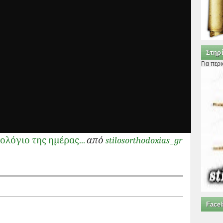
Στηρί
Για περ
γιολόγιο της ημέρας...
από
stilosorthodoxias_gr
Face