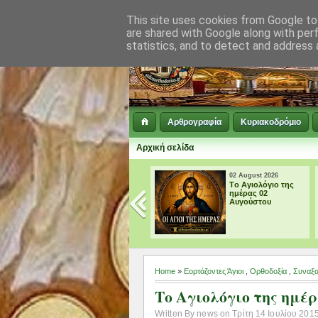
This site uses cookies from Google to 
are shared with Google along with per
statistics, and to detect and address 
Αρθρογραφία
Κυριακοδρόμιο
Αρχική σελίδα
02 August 2026
01 August 2026
Tο Αγιολόγιο της
Tο Αγιολόγιο τ
ημέρας 02
ημέρας 01
Αυγούστου
Αυγούστου
Home
»
Εορτάζοντες Άγιοι
,
Ορθοδοξία
,
Συναξα
Tο Αγιολόγιο της ημέρ
Written By news on Τρίτη 14 Ιουλίου 2015 