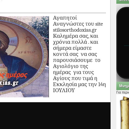
Αγαπητοί
Αναγνώστες του site
stilosorthodoxias.gr
Καλημέρα σας, και
χρόνια πολλά . και
σήμερα είμαστε
κοντά σας να σας
παρουσιάσουμε το
Αγιολόγιο της
ημέρας για τους
Αγίους που τιμά η
Εκκλησία μας την 14η
Μνημ
ΙΟΥΛΙΟΥ
Για περ