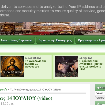
deliver its services and to analyze traffic. Your IP address and 
formance and security metrics to ensure quality of service, gen
abuse.
Αποστολικές Περικοπές
Γέροντες της Εποχής μας
Θρησκεύματα - Αιρέ
12 July 2026
21 March 2026
ης
Η κοίμηση του
Ὁ Ἅγιος Ἰάκ
Αγίου μας Παϊσίου
Ὁμολογητής
στις 12 Ιουλίου το
1994.
googl
ριστής
» Tο Αγιολόγιο της ημέρας 14 ΙΟΥΛΙΟΥ (video)
ας 14 ΙΟΥΛΙΟΥ (video)
Powere
| 2:15 μ.μ.
Gree