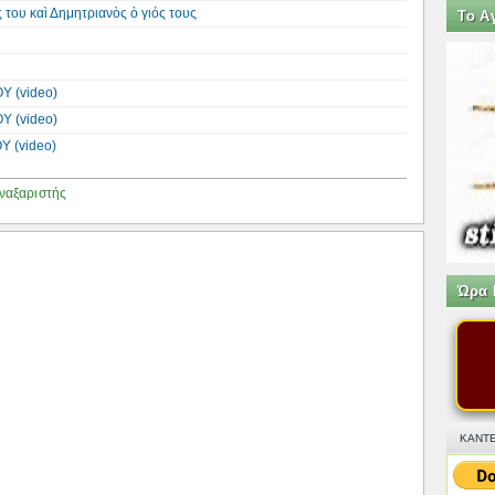
 του καὶ Δημητριανὸς ὁ γιός τους
Tο Α
Υ (video)
Υ (video)
Υ (video)
ναξαριστής
Ώρα 
ΚΑΝΤΕ