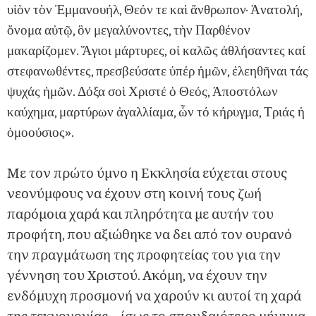
υἱὸν τὸν Ἐμμανουήλ, Θεόν τε καὶ ἄνθρωπον· Ἀνατολή,
ὄνομα αὐτῷ, ὃν μεγαλύνοντες, τὴν Παρθένον
μακαρίζομεν. Ἅγιοι μάρτυρες, οἱ καλῶς ἀθλήσαντες καί
στεφανωθέντες, πρεσβεύσατε ὑπέρ ἡμῶν, ἐλεηθῆναι τάς
ψυχάς ἡμῶν. Δόξα σοὶ Χριστέ ὁ Θεός, Ἀποστόλων
καύχημα, μαρτύρων ἀγαλλίαμα, ὧν τό κήρυγμα, Τριάς ἡ
ὁμοούσιος».
Με τον πρώτο ύμνο η Εκκλησία εύχεται στους
νεονύμφους να έχουν στη κοινή τους ζωή
παρόμοια χαρά και πληρότητα με αυτήν του
προφήτη, που αξιώθηκε να δει από τον ουρανό
την πραγμάτωση της προφητείας του για την
γέννηση του Χριστού. Ακόμη, να έχουν την
ενδόμυχη προσμονή να χαρούν κι αυτοί τη χαρά