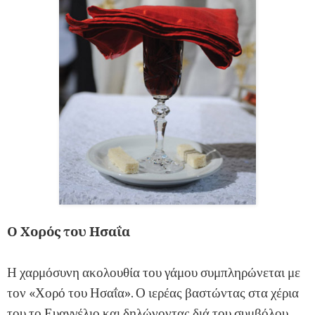
Ο Χορός του Ησαΐα
Η χαρμόσυνη ακολουθία του γάμου συμπληρώνεται με
τον «Χορό του Ησαΐα». Ο ιερέας βαστώντας στα χέρια
του το Ευαγγέλιο και δηλώνοντας διά του συμβόλου