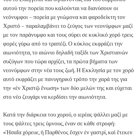
αυτού την πορεία που καλούνται να διανύσουν οι
νεόνυμφοι – πορεία με γνώμονα και φαροδείκτη τον
Χριστό – παραλαμβάνει το ζεύγος των νεονύμφων μαζί
με τον παράνυμφο και τους σύρει σε κυκλικό χορό τρεις
φορές γύρω από το τραπέζι. Ο κύκλος εκφράζει την
αιωνιότητα, το αιώνιο δηλαδή ταξίδι των Χριστιανών
συζύγων που τώρα αρχίζει, τα πρώτα βήματα των
νεονύμφων στην νέα τους ζωή. Η Εκκλησία με τον χορό
αυτό εκφράζει με πανυγηρικό τρόπο την χαρά της για
την «ἐν Χριστῷ ἕνωση» των δύο μελών της και εύχεται
στο νέο ζευγάρι να κερδίσει την αιωνιότητα.
Κατά την διάρκεια του χορού, ο ιερέας ψάλλει μαζί με
τους ψάλτες τρεις ύμνους, έναν σε κάθε στροφή:
«Ἡσαΐα χόρευε, ἡ Παρθένος ἔσχεν ἐν γαστρί, καὶ ἔτεκεν