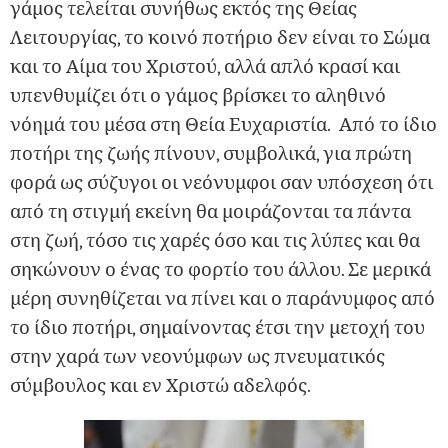
γάμος τελείται συνήθως εκτός της Θείας
Λειτουργίας, το κοινό ποτήριο δεν είναι το Σώμα
και το Αίμα του Χριστού, αλλά απλό κρασί και
υπενθυμίζει ότι ο γάμος βρίσκει το αληθινό
νόημά του μέσα στη Θεία Ευχαριστία. Από το ίδιο
ποτήρι της ζωής πίνουν, συμβολικά, για πρώτη
φορά ως σύζυγοι οι νεόνυμφοι σαν υπόσχεση ότι
από τη στιγμή εκείνη θα μοιράζονται τα πάντα
στη ζωή, τόσο τις χαρές όσο και τις λύπες και θα
σηκώνουν ο ένας το φορτίο του άλλου. Σε μερικά
μέρη συνηθίζεται να πίνει και ο παράνυμφος από
το ίδιο ποτήρι, σημαίνοντας έτσι την μετοχή του
στην χαρά των νεονύμφων ως πνευματικός
σύμβουλος και εν Χριστώ αδελφός.