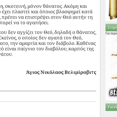
, σκοτεινή, μόνον θάνατος. Ακόμη και
ό έχει πλαστεί· και όποιος βλασφημεί κατά
, πρέπει να επιστρέψει στον Θεό αυτήν τη
μπορεί να το αγαπήσει.
Στηρί
ου δεν αγγίζει τον Θεό, δηλαδή ο θάνατος,
Για περ
Εκείνος, ο οποίος δεν αγαπά τον Θεό,
το, την αμαρτία και τον διάβολο. Καθένας
ό είναι παίγνιο του διαβόλου, καρπός της
νάτου.
Άγιος Νικόλαος Βελιμίροβιτς
Face