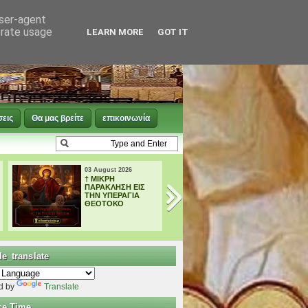
user-agent
erate usage
LEARN MORE
GOT IT
σεις
Θα μας βρείτε
επικοινωνία
02 August 2026
02 August 2026
† ΜΕΓΑΛΗ
Tο Αγιολόγιο τη
ΠΑΡΑΚΛΗΣΗ ΕΙΣ
ημέρας 02
ΤΗΝ ΥΠΕΡΑΓΙΑ
Αυγούστου
ΘΕΟΤΟΚΟ
e_translate
d by
Translate
ce Time