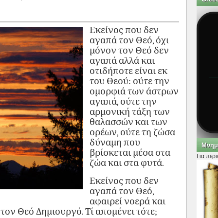
Εκείνος που δεν
αγαπά τον Θεό, όχι
μόνον τον Θεό δεν
αγαπά αλλά και
οτιδήποτε είναι εκ
του Θεού: ούτε την
ομορφιά των άστρων
αγαπά, ούτε την
αρμονική τάξη των
θαλασσών και των
ορέων, ούτε τη ζώσα
δύναμη που
Μνημ
βρίσκεται μέσα στα
Για περ
ζώα και στα φυτά.
Εκείνος που δεν
αγαπά τον Θεό,
αφαιρεί νοερά και
τον Θεό Δημιουργό. Τί απομένει τότε;