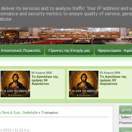
deliver its services and to analyze traffic. Your IP address and 
formance and security metrics to ensure quality of service, gen
abuse.
Αποστολικές Περικοπές
Γέροντες της Εποχής μας
Θρησκεύματα - Αιρέ
03 August 2026
03 August 2026
Tο Αγιολόγιο της
† ΜΙΚΡΗ
ημέρας 03
ΠΑΡΑΚΛΗΣΗ ΕΙΣ
Αυγούστου
ΤΗΝ ΥΠΕΡΑΓΙΑ
ΘΕΟΤΟΚΟ
googl
 Πίστη & Ζωή
,
Ορθοδοξία
» Τί απομένει;
Powere
 2015 | 11:21 π.μ.
Gree