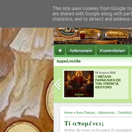
This site uses cookies from Google to 
are shared with Google along with per
statistics, and to detect and address 
Αρθρογραφία
Κυριακοδρόμιο
Αρχική σελίδα
04 August 2026
04 August 2026
† ΜΕΓΑΛΗ
Tο Αγιολόγιο της
ΠΑΡΑΚΛΗΣΗ ΕΙΣ
ημέρας 04
ΤΗΝ ΥΠΕΡΑΓΙΑ
Αυγούστου
ΘΕΟΤΟΚΟ
Home
»
Άγιοι Πατέρες - Διδασκαλίες
,
Ορθόδοξη
Τί απομένει;
Written By news on Κυριακή 20 Δεκεμβρίου