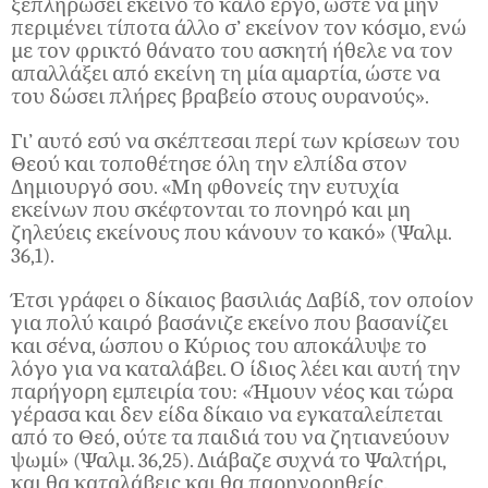
ξεπληρώσει εκείνο το καλό έργο, ώστε να μην
περιμένει τίποτα άλλο σ’ εκείνον τον κόσμο, ενώ
με τον φρικτό θάνατο του ασκητή ήθελε να τον
απαλλάξει από εκείνη τη μία αμαρτία, ώστε να
του δώσει πλήρες βραβείο στους ουρανούς».
Γι’ αυτό εσύ να σκέπτεσαι περί των κρίσεων του
Θεού και τοποθέτησε όλη την ελπίδα στον
Δημιουργό σου. «Μη φθονείς την ευτυχία
εκείνων που σκέφτονται το πονηρό και μη
ζηλεύεις εκείνους που κάνουν το κακό» (Ψαλμ.
36,1).
Έτσι γράφει ο δίκαιος βασιλιάς Δαβίδ, τον οποίον
για πολύ καιρό βασάνιζε εκείνο που βασανίζει
και σένα, ώσπου ο Κύριος του αποκάλυψε το
λόγο για να καταλάβει. Ο ίδιος λέει και αυτή την
παρήγορη εμπειρία του: «Ήμουν νέος και τώρα
γέρασα και δεν είδα δίκαιο να εγκαταλείπεται
από το Θεό, ούτε τα παιδιά του να ζητιανεύουν
ψωμί» (Ψαλμ. 36,25). Διάβαζε συχνά το Ψαλτήρι,
και θα καταλάβεις και θα παρηγορηθείς.