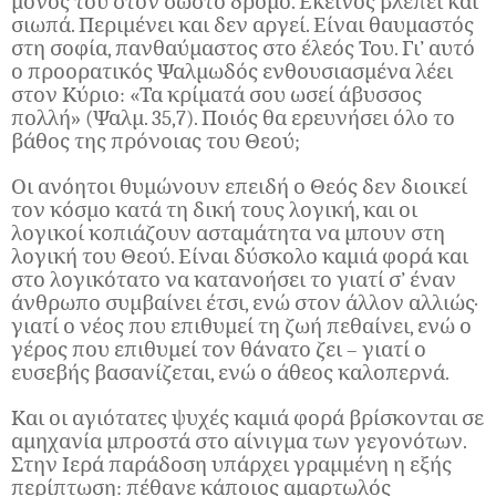
μόνος του στον σωστό δρόμο. Εκείνος βλέπει και
σιωπά. Περιμένει και δεν αργεί. Είναι θαυμαστός
στη σοφία, πανθαύμαστος στο έλεός Του. Γι’ αυτό
ο προορατικός Ψαλμωδός ενθουσιασμένα λέει
στον Κύριο: «Τα κρίματά σου ωσεί άβυσσος
πολλή» (Ψαλμ. 35,7). Ποιός θα ερευνήσει όλο το
βάθος της πρόνοιας του Θεού;
Οι ανόητοι θυμώνουν επειδή ο Θεός δεν διοικεί
τον κόσμο κατά τη δική τους λογική, και οι
λογικοί κοπιάζουν ασταμάτητα να μπουν στη
λογική του Θεού. Είναι δύσκολο καμιά φορά και
στο λογικότατο να κατανοήσει το γιατί σ’ έναν
άνθρωπο συμβαίνει έτσι, ενώ στον άλλον αλλιώς·
γιατί ο νέος που επιθυμεί τη ζωή πεθαίνει, ενώ ο
γέρος που επιθυμεί τον θάνατο ζει – γιατί ο
ευσεβής βασανίζεται, ενώ ο άθεος καλοπερνά.
Και οι αγιότατες ψυχές καμιά φορά βρίσκονται σε
αμηχανία μπροστά στο αίνιγμα των γεγονότων.
Στην Ιερά παράδοση υπάρχει γραμμένη η εξής
περίπτωση: πέθανε κάποιος αμαρτωλός