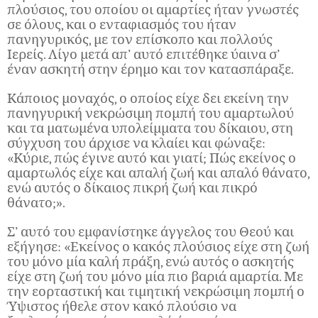
πλούσιος, του οποίου οι αμαρτίες ήταν γνωστές
σε όλους, και ο ενταφιασμός του ήταν
πανηγυρικός, με τον επίσκοπο και πολλούς
Ιερείς. Λίγο μετά απ’ αυτό επιτέθηκε ύαινα σ’
έναν ασκητή στην έρημο και τον κατασπάραξε.
Κάποιος μοναχός, ο οποίος είχε δει εκείνη την
πανηγυρική νεκρώσιμη πομπή του αμαρτωλού
και τα ματωμένα υπολείμματα του δίκαιου, στη
σύγχυση του άρχισε να κλαίει και φώναξε:
«Κύριε, πώς έγινε αυτό και γιατί; Πώς εκείνος ο
αμαρτωλός είχε και απαλή ζωή και απαλό θάνατο,
ενώ αυτός ο δίκαιος πικρή ζωή και πικρό
θάνατο;».
Σ’ αυτό του εμφανίστηκε άγγελος του Θεού και
εξήγησε: «Εκείνος ο κακός πλούσιος είχε στη ζωή
του μόνο μία καλή πράξη, ενώ αυτός ο ασκητής
είχε στη ζωή του μόνο μία πιο βαριά αμαρτία. Με
την εορταστική και τιμητική νεκρώσιμη πομπή ο
Ύψιστος ήθελε στον κακό πλούσιο να