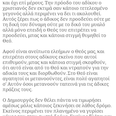
και όχι επί μέρους. Την πρόοδο του αδίκου ο
χριστιανός δεν εκτιμά σαν κάποιο τετελεσμένο
γεγονός αλλά περιμένει να δει τι ακολουθεί.
Αυτός ξέρει πως ο άδικος δεν προοδεύει ούτε με
τη δική του δύναμη ούτε με το δικό του μυαλό
αλλά μόνο επειδή ο Θεός του επιτρέπει να
προοδεύει, μπας και κάποια στιγμή θυμηθεί το
Θεό.
Αφού είναι ανείπωτα ελεήμων ο Θεός μας, και
επιτρέπει στους αδίκους εκείνο που αυτοί
επιθυμούν, μπας και κάποια στιγμή σκεφθούν,
ότι αυτό είναι από το Θεό και ντραπούν για την
αδικία τους και διορθωθούν. Στο Θεό είναι
αγαπητοί οι μετανοούντες, είναι πολύ αγαπητοί
σ’ Αυτόν όσοι μετανοούν ταπεινά για τις άδικες
πράξεις τους.
Ο Δημιουργός δεν θέλει πάντα να τιμωρήσει
αμέσως μόλις κάποιος ξεκινήσει σε λάθος δρόμο.
Εκείνος περιμένει τον πλανημένο να γυρίσει