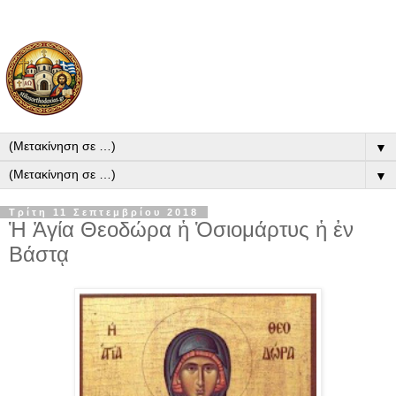
▼
▼
Τρίτη 11 Σεπτεμβρίου 2018
Ἡ Ἁγία Θεοδώρα ἡ Ὁσιομάρτυς ἡ ἐν
Βάστᾳ