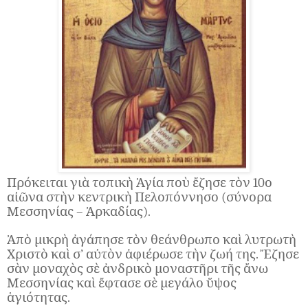
Πρόκειται γιὰ τοπικὴ Ἁγία ποὺ ἔζησε τὸν 10ο
αἰῶνα στὴν κεντρικὴ Πελοπόννησο (σύνορα
Μεσσηνίας – Ἀρκαδίας).
Ἀπὸ μικρὴ ἀγάπησε τὸν θεάνθρωπο καὶ λυτρωτὴ
Χριστὸ καὶ σ’ αὐτὸν ἀφιέρωσε τὴν ζωή της. Ἔζησε
σὰν μοναχὸς σὲ ἀνδρικὸ μοναστῆρι τῆς ἄνω
Μεσσηνίας καὶ ἔφτασε σὲ μεγάλο ὕψος
ἁγιότητας.