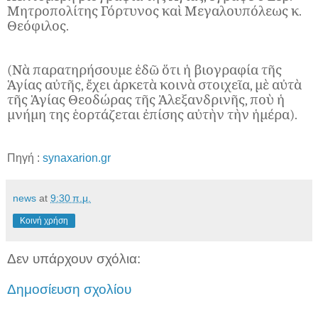
Μητροπολίτης Γόρτυνος καὶ Μεγαλουπόλεως κ.
Θεόφιλος.
(Νὰ παρατηρήσουμε ἐδῶ ὅτι ἡ βιογραφία τῆς
Ἁγίας αὐτῆς, ἔχει ἀρκετὰ κοινὰ στοιχεῖα, μὲ αὐτὰ
τῆς Ἁγίας Θεοδώρας τῆς Ἀλεξανδρινῆς, ποὺ ἡ
μνήμη της ἑορτάζεται ἐπίσης αὐτὴν τὴν ἡμέρα).
Πηγή :
synaxarion.gr
news
at
9:30 π.μ.
Κοινή χρήση
Δεν υπάρχουν σχόλια:
Δημοσίευση σχολίου