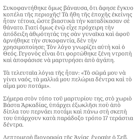
Συκοφαντήθηκε ὅμως βάναυσα, ὅτι ἄφησε ἔγκυο
κοπέλα τῆς περιοχῆς! Τὰ ἤθη τῆς ἐποχῆς ἐκείνης
ἦταν τέτοια, ὥστε βιαστικὰ τὴν καταδίκασαν σὲ
θάνατο. Γιατί ὅμως ἐνῷ εἶχε πρόχειρη τὴν
ἀπόδειξη ἀθῳότητάς της σὰν γυναῖκα καὶ ἀφοῦ
ἀρνήθηκε τὴν συκοφαντία, δὲν τὴν
χρησιμοποίησε; Τὸν λόγο γνωρίζει αὐτὴ καὶ ὁ
Θεός. Γεγονὸς εἶναι ὅτι φορτώθηκε ξένη ντροπὴ
καὶ ἀποφάσισε νὰ μαρτυρήσει ἀπὸ ἀγάπη.
Τὰ τελευταῖα λόγια τῆς ἦταν: «Τὸ σῶμά μου νὰ
γίνει ναός, τὰ μαλλιά μου πελώρια δέντρα καὶ τὸ
αἷμα μου ποτάμι».
Σήμερα στὸν τόπο τοῦ μαρτυρίου της, στὸ χωριὸ
Βάστα Ἀρκαδίας, ὑπάρχει ἐξωκλῆσι ποὺ ἀπὸ
δίπλα του περνάει ποτάμι καὶ πάνω στὴ σκεπὴ
του ὑπάρχουν κατὰ παράδοξο τρόπο 17 τεράστια
δέντρα.
Λεπτομερὴ βιογραφία τῆς Ἁγίας, ἔγραψε ὁ Σεβ.