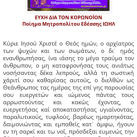
ΕΥΧΗ ΔΙΑ ΤΟΝ ΚΟΡΩΝΟΪΟΝ
Ποίημα Μητροπολίτου Εδέσσης ΙΩΗΛ
Κύριε Ιησού Χριστέ ο Θεός ημών, ο αρχίατρος
των ψυχών και των σωμάτων, ο δι᾽ ημάς
ενανθρωπήσας, ίνα ιάσης το μέγα τραύμα τον
άνθρωπον, ο μη καταφρονήσας τους ανιάτως
νοσήσαντας δέκα λεπρούς, αλλά τη σωστική
χάριτί σου καθαρίσας αυτούς, ο διελθών ως
Θεάνθρωπος τας ημέρας της επί γης παρουσίας
σου ευεργετών και ιώμενος πάντας τους
αρρωστούντας και κακώς έχοντας, ο
ευεργετήσας καί αποκαταστήσας υγιαίνοντας,
παραλυτικούς, τυφλούς, βαρέως ημαρτηκότας,
δαιμονιώντας και εμπαθείς κατ᾽ άμφω, ήγουν
εν τη σαρκί και τω νοΐ, πρόσδεξαι ευμενώς την