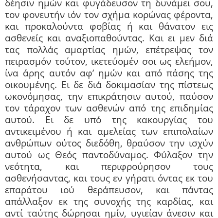
δέησιν ημών και φυγάδευσον τη δυνάμει σου,
τον φονευτήν ιόν τον σχήμα κορώνας φέροντα,
και προκαλούντα φοβίας ή και θάνατον εις
ασθενείς και αναξιοπαθούντας. Και ει μεν διά
τας πολλάς αμαρτίας ημών, επέτρεψας τον
πειρασμόν τούτον, ικετεύομέν σοι ως ελεήμον,
ίνα άρης αυτόν αφ’ ημών και από πάσης της
οικουμένης. Ει δε διά δοκιμασίαν της πίστεως
ωκονόμησας, την επικράτησιν αυτού, παύσον
τον τάραχον των ασθενών από της επιδημίας
αυτού. Ει δε υπό της κακουργίας του
αντικειμένου ή και αμελείας των επιπολαίων
ανθρώπων ούτος διεδόθη, θραύσον την ισχύν
αυτού ως Θεός παντοδύναμος. Φύλαξον την
νεότητα, και περιφρούρησον τους
ασθενήσαντας, και τους εν γήρατι όντας εκ του
επαράτου ιού θεράπευσον, και πάντας
απάλλαξον εκ της συνοχής της καρδίας, και
αντί ταύτης δώρησαι ημίν, υγιείαν άνεσιν και