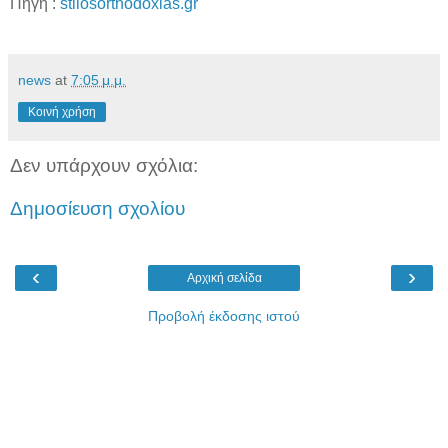
Πηγή :
stilosorthodoxias.gr
news
at
7:05 μ.μ.
Κοινή χρήση
Δεν υπάρχουν σχόλια:
Δημοσίευση σχολίου
‹
›
Αρχική σελίδα
Προβολή έκδοσης ιστού