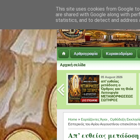
This site uses cookies from Google to 
are shared with Google along with per
statistics, and to detect and address 
Αρθρογραφία
Κυριακοδρόμιο
Αρχική σελίδα
05 August 2026
04 August 2026
απ’ ευθείας
† ΜΕΓΑΛΗ
μετάδοση ο
ΠΑΡΑΚΛΗΣΗ ΕΙΣ
Όρθρος και τη Θεία
ΤΗΝ ΥΠΕΡΑΓΙΑ
Λειτουργία
ΘΕΟΤΟΚΟ
ΜΕΤΑΜΟΡΦΩΣΕΩΣ
ΣΩΤΗΡΟΣ
Home
»
Εορτάζοντες Άγιοι
,
Ορθόδοξη Εκκλησί
Εσπερινός του Αγίου Αυγουστίνου επισκόπου
Απ’ ευθείας μετάδοση