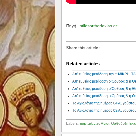
Πηγή :
stilosorthodoxias.gr
Share this article
:
Related articles
Aπ’ ευθείας μετάδοση την † ΜΙΚΡΗ
Απ’ ευθείας μετάδοση ο Όρθρος & η Θ
Απ’ ευθείας μετάδοση ο Όρθρος & η 
Απ’ ευθείας μετάδοση ο Όρθρος & η Θ
Tο Αγιολόγιο της ημέρας 04 Αυγούστο
Tο Αγιολόγιο της ημέρας 03 Αυγούστο
Labels:
Εορτάζοντες Άγιοι
,
Ορθόδοξη Εκκ