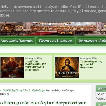
deliver its services and to analyze traffic. Your IP address and 
formance and security metrics to ensure quality of service, gen
abuse.
Αποστολικές Περικοπές
Γέροντες της Εποχής μας
Θρησκεύματα - Αιρέ
04 August 2026
03 August 2026
Tο Αγιολόγιο της
Tο Αγιολόγιο της
ημέρας 04
ημέρας 03
Αυγούστου
Αυγούστου
googl
α
,
Ορθόδοξη Πίστη & Ζωή
,
Ορθοδοξία
» Απ’ ευθείας μετάδοση ο
 Ιππώνος
Powere
 ο Εσπερινός του Αγίου Αυγουστίνου
Gree