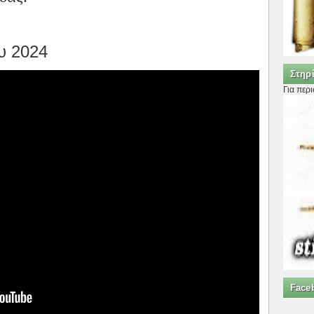
ου 2024
Στηρί
Για περ
Face