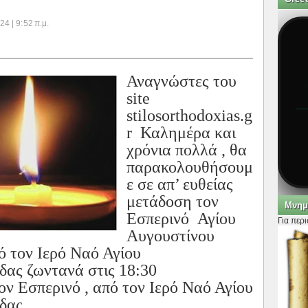
4 | 9:52 π.μ.
Αναγνώστες του
site
stilosorthodoxias.g
r Καλημέρα και
χρόνια πολλά , θα
παρακολουθήσουμ
ε σε απ’ ευθείας
μετάδοση τον
Μνημ
Εσπερινό Αγίου
Για περ
Αυγουστίνου
ό τον Ιερό Ναό Αγίου
ας ζωντανά στις 18:30
ν Εσπερινό , από τον Ιερό Ναό Αγίου
δας.