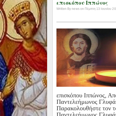
επισκόπου Ιππώνος
Written By news on Πέμπτη 13 Ιουνίου 202
επισκόπου Ιππώνος, Απ
Παντελεήμωνος Γλυφάδ
Παρακολουθήστε τον το
Παντελεήμωνος Γλυφά