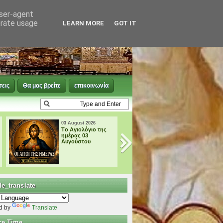
user-agent
erate usage
LEARN MORE
GOT IT
σεις
Θα μας βρείτε
επικοινωνία
03 August 2026
02 August 2026
† ΜΙΚΡΗ
† ΜΕΓΑΛΗ
ΠΑΡΑΚΛΗΣΗ ΕΙΣ
ΠΑΡΑΚΛΗΣΗ ΕΙΣ
ΤΗΝ ΥΠΕΡΑΓΙΑ
ΤΗΝ ΥΠΕΡΑΓΙΑ
ΘΕΟΤΟΚΟ
ΘΕΟΤΟΚΟ
e_translate
d by
Translate
ce Time