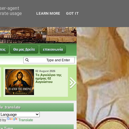
user-agent
erate usage
LEARN MORE
GOT IT
σεις
Θα μας βρείτε
επικοινωνία
02 August 2026
01 August 2026
Tο Αγιολόγιο της
Tο Αγιολόγιο της
ημέρας 02
ημέρας 01
Αυγούστου
Αυγούστου
e_translate
d by
Translate
ce Time