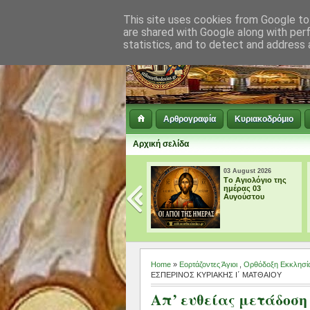
This site uses cookies from Google to 
are shared with Google along with per
statistics, and to detect and address 
Αρθρογραφία
Κυριακοδρόμιο
Αρχική σελίδα
04 August 2026
03 August 2026
Tο Αγιολόγιο της
Tο Αγιολόγιο της
ημέρας 04
ημέρας 03
Αυγούστου
Αυγούστου
Home
»
Εορτάζοντες Άγιοι
,
Ορθόδοξη Εκκλησί
ΕΣΠΕΡΙΝΟΣ ΚΥΡΙΑΚΗΣ Ι΄ ΜΑΤΘΑΙΟΥ
Απ’ ευθείας μετάδοσ