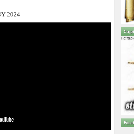
Υ 2024
Στηρί
Για περ
Face