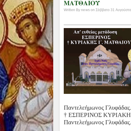
ΜΑΤΘΑΙΟΥ
Written By news on Σάββατο 31 Αυγούστου
Παντελεήμωνος Γλυφάδας.
† ΕΣΠΕΡΙΝΟΣ ΚΥΡΙΑΚΗΣ 
Παντελεήμωνος Γλυφάδας