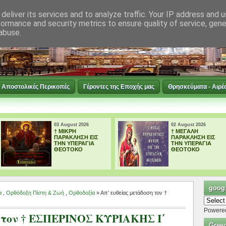
deliver its services and to analyze traffic. Your IP address and 
formance and security metrics to ensure quality of service, gen
abuse.
Αποστολικές Περικοπές
Γέροντες της Εποχής μας
Θρησκεύματα - Αιρέ
03 August 2026
02 August 2026
† ΜΙΚΡΗ
† ΜΕΓΑΛΗ
ΠΑΡΑΚΛΗΣΗ ΕΙΣ
ΠΑΡΑΚΛΗΣΗ ΕΙΣ
ΤΗΝ ΥΠΕΡΑΓΙΑ
ΤΗΝ ΥΠΕΡΑΓΙΑ
ΘΕΟΤΟΚΟ
ΘΕΟΤΟΚΟ
googl
α
,
Ορθόδοξη Πίστη & Ζωή
,
Ορθοδοξία
» Απ’ ευθείας μετάδοση τον †
Powere
η τον † ΕΣΠΕΡΙΝΟΣ ΚΥΡΙΑΚΗΣ Ι΄
Gree