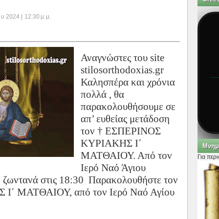
 2024 | 12:30 μ.μ.
Αναγνώστες του site
stilosorthodoxias.gr
Καλησπέρα και χρόνια
πολλά , θα
παρακολουθήσουμε σε
απ’ ευθείας μετάδοση
τον † ΕΣΠΕΡΙΝΟΣ
ΚΥΡΙΑΚΗΣ Ι΄
Μνημ
ΜΑΤΘΑΙΟΥ. Από τον
Για περ
Ιερό Ναό Άγιου
 ζωντανά στις 18:30 Παρακολουθήστε τον
Ι΄ ΜΑΤΘΑΙΟΥ, από τον Ιερό Ναό Αγίου
.