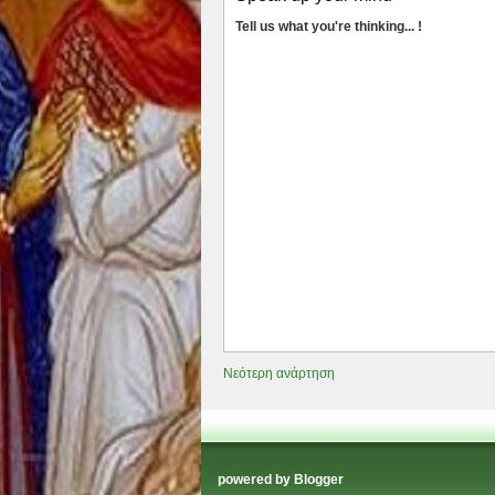
Tell us what you're thinking... !
Νεότερη ανάρτηση
powered by
Blogger