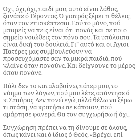
Όχι, όχι, όχι, παιδί μου, αυτό είναι λάθος,
ξανάπε ό Γέροντας. Ό γιατρός ξέρει τι θέλεις,
όταν τον επισκέπτεσαι. Εσύ το μόνο, πού
μπορείς να πεις είναι ότι πονάς και σε ποιο
σημείο νοιώθεις τον πόνο σου. Τα υπόλοιπα
είναι δική του δουλειά. Γι” αυτό και οι Άγιοι
Πατέρες μας συμβουλεύουν να
προσευχόμαστε σαν τα μικρά παιδιά, πού
κλαίνε όταν πονούνε. Και δείχνουνε το μέρος
όπου πονάνε.
Πάλι δεν το καταλαβαίνω, πάτερ μου, το
νόημα των λόγων, πού μου λέτε, απάντησε ό
κ. Σταύρος. Δεν πονώ εγώ, αλλά θέλω να ξέρω
τι στάση, να κρατήσω σε κάποιον, πού
αμάρτησε φανερά. Θα τον συγχωρήσω ή όχι;
Συγχώρηση πρέπει να τη δίνουμε σε όλους,
όπως κάνει και ό ίδιος ό Θεός. «Βρέχει επί