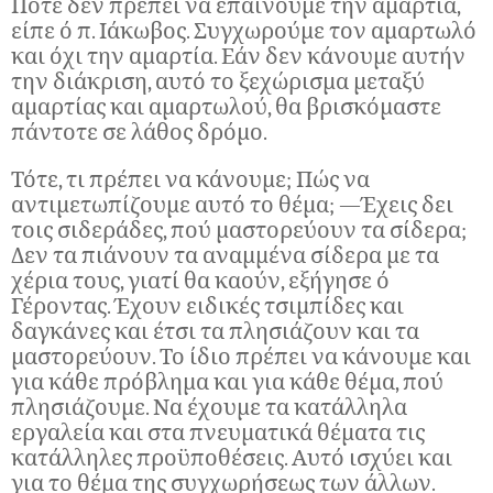
Ποτέ δεν πρέπει να επαινούμε την αμαρτία,
είπε ό π. Ιάκωβος. Συγχωρούμε τον αμαρτωλό
και όχι την αμαρτία. Εάν δεν κάνουμε αυτήν
την διάκριση, αυτό το ξεχώρισμα μεταξύ
αμαρτίας και αμαρτωλού, θα βρισκόμαστε
πάντοτε σε λάθος δρόμο.
Τότε, τι πρέπει να κάνουμε; Πώς να
αντιμετωπίζουμε αυτό το θέμα; —Έχεις δει
τοις σιδεράδες, πού μαστορεύουν τα σίδερα;
Δεν τα πιάνουν τα αναμμένα σίδερα με τα
χέρια τους, γιατί θα καούν, εξήγησε ό
Γέροντας. Έχουν ειδικές τσιμπίδες και
δαγκάνες και έτσι τα πλησιάζουν και τα
μαστορεύουν. Το ίδιο πρέπει να κάνουμε και
για κάθε πρόβλημα και για κάθε θέμα, πού
πλησιάζουμε. Να έχουμε τα κατάλληλα
εργαλεία και στα πνευματικά θέματα τις
κατάλληλες προϋποθέσεις. Αυτό ισχύει και
για το θέμα της συγχωρήσεως των άλλων.