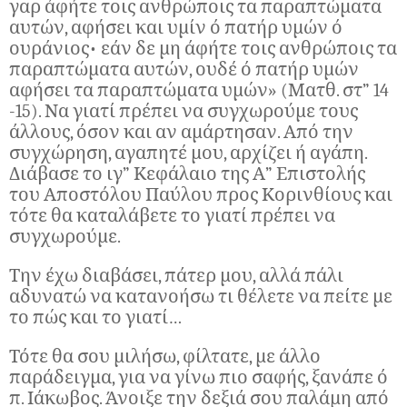
γαρ άφήτε τοις ανθρώποις τα παραπτώματα
αυτών, αφήσει και υμίν ό πατήρ υμών ό
ουράνιος• εάν δε μη άφήτε τοις ανθρώποις τα
παραπτώματα αυτών, ουδέ ό πατήρ υμών
αφήσει τα παραπτώματα υμών» (Ματθ. στ” 14
-15). Να γιατί πρέπει να συγχωρούμε τους
άλλους, όσον και αν αμάρτησαν. Από την
συγχώρηση, αγαπητέ μου, αρχίζει ή αγάπη.
Διάβασε το ιγ” Κεφάλαιο της Α” Επιστολής
του Αποστόλου Παύλου προς Κορινθίους και
τότε θα καταλάβετε το γιατί πρέπει να
συγχωρούμε.
Την έχω διαβάσει, πάτερ μου, αλλά πάλι
αδυνατώ να κατανοήσω τι θέλετε να πείτε με
το πώς και το γιατί…
Τότε θα σου μιλήσω, φίλτατε, με άλλο
παράδειγμα, για να γίνω πιο σαφής, ξανάπε ό
π. Ιάκωβος. Άνοιξε την δεξιά σου παλάμη από