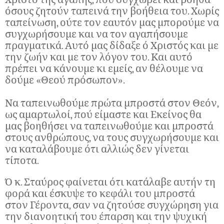
όσους ζητούν ταπεινά την βοήθεια του. Χωρίς
ταπείνωση, ούτε τον εαυτόν μας μπορούμε να
συγχωρήσουμε και να τον αγαπήσουμε
πραγματικά. Αυτό μας δίδαξε ό Χριστός και με
την ζωήν και με τον λόγον του. Και αυτό
πρέπει να κάνουμε κι εμείς, αν θέλουμε να
δούμε «Θεού πρόσωπον».
Να ταπεινωθούμε πρώτα μπροστά στον Θεόν,
ως αμαρτωλοί, πού είμαστε και Εκείνος θα
μας βοηθήσει να ταπεινωθούμε και μπροστά
στους ανθρώπους, να τους συγχωρήσουμε και
να καταλάβουμε ότι αλλιώς δεν γίνεται
τίποτα.
Ό κ. Σταύρος φαίνεται ότι κατάλαβε αυτήν τη
φορά και έσκυψε το κεφάλι του μπροστά
στον Γέροντα, σαν να ζητούσε συγχώρηση για
την διανοητική του έπαρση και την ψυχική