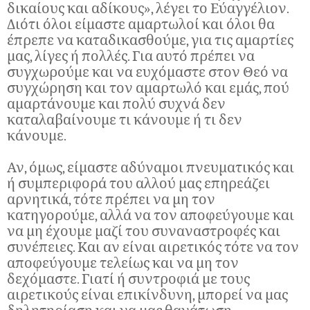
δικαίους και αδίκους», λέγει το Εύαγγέλιον.
Διότι όλοι είμαστε αμαρτωλοί και όλοι θα
έπρεπε να καταδικασθούμε, για τις αμαρτίες
μας, λίγες ή πολλές. Για αυτό πρέπει να
συγχωρούμε και να ευχόμαστε στον Θεό να
συγχώρηση και τον αμαρτωλό και εμάς, πού
αμαρτάνουμε και πολύ συχνά δεν
καταλαβαίνουμε τι κάνουμε ή τι δεν
κάνουμε.
Αν, όμως, είμαστε αδύναμοι πνευματικός και
ή συμπεριφορά του αλλού μας επηρεάζει
αρνητικά, τότε πρέπει να μη τον
κατηγορούμε, αλλά να τον αποφεύγουμε και
να μη έχουμε μαζί του συναναστροφές και
συνέπειες. Και αν είναι αιρετικός τότε να τον
αποφεύγουμε τελείως και να μη τον
δεχόμαστε. Γιατί ή συντροφιά με τους
αιρετικούς είναι επικίνδυνη, μπορεί να μας