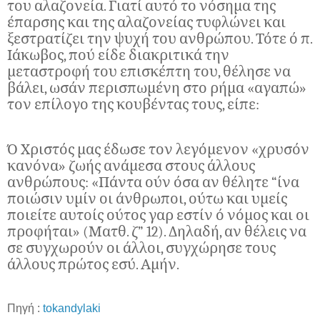
του αλαζονεία. Γιατί αυτό το νόσημα της
έπαρσης και της αλαζονείας τυφλώνει και
ξεστρατίζει την ψυχή του ανθρώπου. Τότε ό π.
Ιάκωβος, πού είδε διακριτικά την
μεταστροφή του επισκέπτη του, θέλησε να
βάλει, ωσάν περισπωμένη στο ρήμα «αγαπώ»
τον επίλογο της κουβέντας τους, είπε:
Ό Χριστός μας έδωσε τον λεγόμενον «χρυσόν
κανόνα» ζωής ανάμεσα στους άλλους
ανθρώπους: «Πάντα ούν όσα αν θέλητε “ίνα
ποιώσιν υμίν οι άνθρωποι, ούτω και υμείς
ποιείτε αυτοίς ούτος γαρ εστίν ό νόμος και οι
προφήται» (Ματθ. ζ” 12). Δηλαδή, αν θέλεις να
σε συγχωρούν οι άλλοι, συγχώρησε τους
άλλους πρώτος εσύ. Αμήν.
Πηγή :
tokandylaki