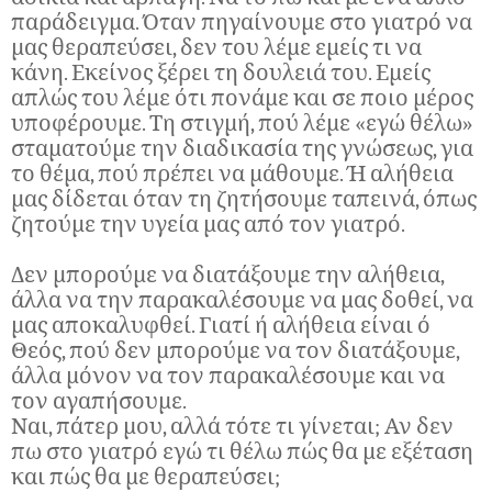
παράδειγμα. Όταν πηγαίνουμε στο γιατρό να
μας θεραπεύσει, δεν του λέμε εμείς τι να
κάνη. Εκείνος ξέρει τη δουλειά του. Εμείς
απλώς του λέμε ότι πονάμε και σε ποιο μέρος
υποφέρουμε. Τη στιγμή, πού λέμε «εγώ θέλω»
σταματούμε την διαδικασία της γνώσεως, για
το θέμα, πού πρέπει να μάθουμε. Ή αλήθεια
μας δίδεται όταν τη ζητήσουμε ταπεινά, όπως
ζητούμε την υγεία μας από τον γιατρό.
Δεν μπορούμε να διατάξουμε την αλήθεια,
άλλα να την παρακαλέσουμε να μας δοθεί, να
μας αποκαλυφθεί. Γιατί ή αλήθεια είναι ό
Θεός, πού δεν μπορούμε να τον διατάξουμε,
άλλα μόνον να τον παρακαλέσουμε και να
τον αγαπήσουμε.
Ναι, πάτερ μου, αλλά τότε τι γίνεται; Αν δεν
πω στο γιατρό εγώ τι θέλω πώς θα με εξέταση
και πώς θα με θεραπεύσει;