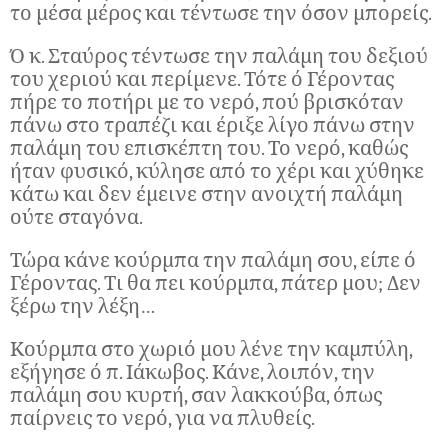
το μέσα μέρος και τέντωσε την όσον μπορείς.
Ό κ. Σταύρος τέντωσε την παλάμη του δεξιού
του χεριού και περίμενε. Τότε ό Γέροντας
πήρε το ποτήρι με το νερό, πού βρισκόταν
πάνω στο τραπέζι και έριξε λίγο πάνω στην
παλάμη του επισκέπτη του. Το νερό, καθώς
ήταν φυσικό, κύλησε από το χέρι και χύθηκε
κάτω και δεν έμεινε στην ανοιχτή παλάμη
ούτε σταγόνα.
Τώρα κάνε κούρμπα την παλάμη σου, είπε ό
Γέροντας. Τι θα πει κούρμπα, πάτερ μου; Δεν
ξέρω την λέξη…
Κούρμπα στο χωριό μου λένε την καμπύλη,
εξήγησε ό π. Ιάκωβος. Κάνε, λοιπόν, την
παλάμη σου κυρτή, σαν λακκούβα, όπως
παίρνεις το νερό, για να πλυθείς.