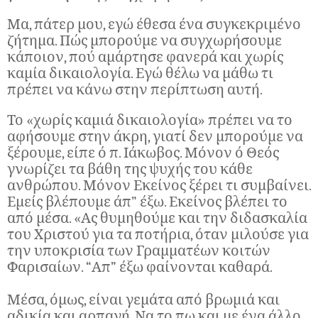
Μα, πάτερ μου, εγώ έθεσα ένα συγκεκριμένο
ζήτημα. Πώς μπορούμε να συγχωρήσουμε
κάποιον, πού αμάρτησε φανερά και χωρίς
καμία δικαιολογία. Εγώ θέλω να μάθω τι
πρέπει να κάνω στην περίπτωση αυτή.
Το «χωρίς καμιά δικαιολογία» πρέπει να το
αφήσουμε στην άκρη, γιατί δεν μπορούμε να
ξέρουμε, είπε ό π. Ιάκωβος. Μόνον ό Θεός
γνωρίζει τα βάθη της ψυχής του κάθε
ανθρώπου. Μόνον Εκείνος ξέρει τι συμβαίνει.
Εμείς βλέπουμε άπ” έξω. Εκείνος βλέπει το
από μέσα. «Ας θυμηθούμε και την διδασκαλία
του Χριστού για τα ποτήρια, όταν μιλούσε για
την υποκρισία των Γραμματέων κοιτών
Φαρισαίων. “Απ” έξω φαίνονται καθαρά.
Μέσα, όμως, είναι γεμάτα από βρωμιά και
αδικία και αρπαγή. Να το πω και με ένα άλλο