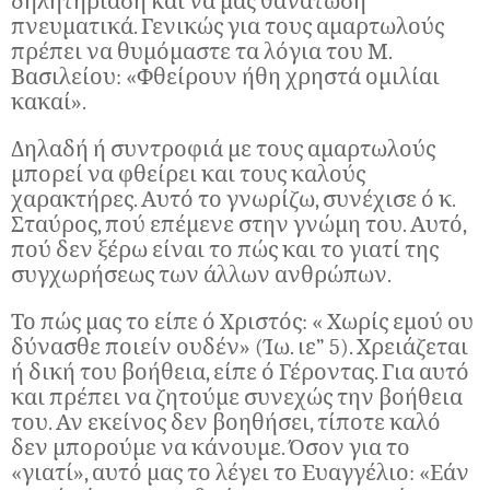
δηλητηρίαση και να μας θανάτωση
πνευματικά. Γενικώς για τους αμαρτωλούς
πρέπει να θυμόμαστε τα λόγια του Μ.
Βασιλείου: «Φθείρουν ήθη χρηστά ομιλίαι
κακαί».
Δηλαδή ή συντροφιά με τους αμαρτωλούς
μπορεί να φθείρει και τους καλούς
χαρακτήρες. Αυτό το γνωρίζω, συνέχισε ό κ.
Σταύρος, πού επέμενε στην γνώμη του. Αυτό,
πού δεν ξέρω είναι το πώς και το γιατί της
συγχωρήσεως των άλλων ανθρώπων.
Το πώς μας το είπε ό Χριστός: « Χωρίς εμού ου
δύνασθε ποιείν ουδέν» (Ίω. ιε” 5). Χρειάζεται
ή δική του βοήθεια, είπε ό Γέροντας. Για αυτό
και πρέπει να ζητούμε συνεχώς την βοήθεια
του. Αν εκείνος δεν βοηθήσει, τίποτε καλό
δεν μπορούμε να κάνουμε. Όσον για το
«γιατί», αυτό μας το λέγει το Ευαγγέλιο: «Εάν