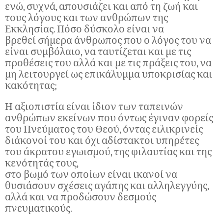
ενώ, συχνά, απουσιάζει και από τη ζωή και
τους λόγους και των ανθρώπων της
Εκκλησίας. Πόσο δύσκολο είναι να
βρεθεί σήμερα άνθρωπος που ο λόγος του να
είναι συμβόλαιο, να ταυτίζεται και με τις
προθέσεις του αλλά και με τις πράξεις του, να
μη λειτουργεί ως επικάλυμμα υποκρισίας και
κακότητας;
Η αξιοπιστία είναι ίδιον των ταπεινών
ανθρώπων εκείνων που όντως έγιναν φορείς
του Πνεύματος του Θεού, όντας ειλικρινείς
διάκονοί του και όχι αδίστακτοι υπηρέτες
του άκρατου εγωισμού, της φιλαυτίας και της
κενότητάς τους,
στο βωμό των οποίων είναι ικανοί να
θυσιάσουν σχέσεις αγάπης και αλληλεγγύης,
αλλά και να προδώσουν δεσμούς
πνευματικούς.