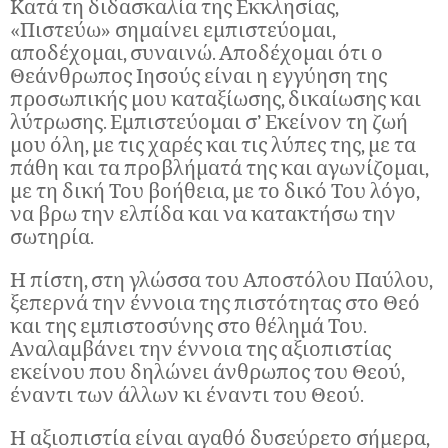
Κατά τη διδασκαλία της Εκκλησίας,
«Πιστεύω» σημαίνει εμπιστεύομαι,
αποδέχομαι, συναινώ. Αποδέχομαι ότι ο
Θεάνθρωπος Ιησούς είναι η εγγύηση της
προσωπικής μου καταξίωσης, δικαίωσης και
λύτρωσης. Εμπιστεύομαι σ’ Εκείνον τη ζωή
μου όλη, με τις χαρές και τις λύπες της, με τα
πάθη και τα προβλήματά της και αγωνίζομαι,
με τη δική Του βοήθεια, με το δικό Του λόγο,
να βρω την ελπίδα και να κατακτήσω την
σωτηρία.
Η πίστη, στη γλώσσα του Αποστόλου Παύλου,
ξεπερνά την έννοια της πιστότητας στο Θεό
και της εμπιστοσύνης στο θέλημά Του.
Αναλαμβάνει την έννοια της αξιοπιστίας
εκείνου που δηλώνει άνθρωπος του Θεού,
έναντι των άλλων κι έναντι του Θεού.
Η αξιοπιστία είναι αγαθό δυσεύρετο σήμερα,