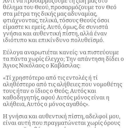
Αντί να προσαρμόζουμε τη ζωή μας στο
θέλημα του Θεού, προσαρμόζουμε τον Θεό
στα μέτρα της δικής μας αδυναμίας,
φτιάχνοντας, τελικά, τόσους Θεούς όσοι
είμαστε κι εμείς. Αυτό, όμως, δε συνιστά
γνήσια και αυθεντική πίστη, αλλά έναν
ιδιότυπο και επικίνδυνο πολυθεϊσμό.
Εύλογα αναρωτιέται κανείς: να πιστεύουμε
τα πάντα χωρίς έλεγχο; Την απάντηση δίδει ο
Άγιος Νικόλαος ο Καβάσιλας:
«Τί χρηστότερο από τις εντολές ή τί
αληθέστερο από τις αλήθειες που νομοθέτης
τους ήταν ο ίδιος ο Θεός; Αυτός και
καθοδηγητής, αφού Αυτός μόνος είναι η
αλήθεια, Αυτός ο μόνος αγαθός».
Η γνήσια και αυθεντική πίστη, αδελφοί μου,
είναι αυτή που πραγματώνεται χωρίς όρους