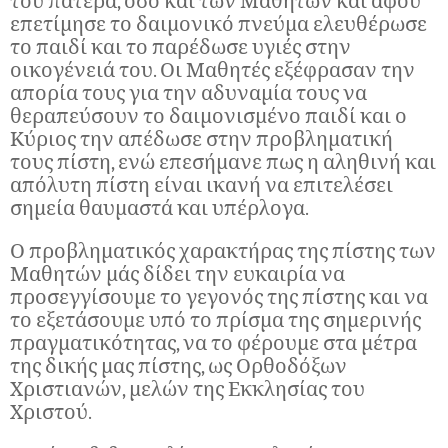
του πατέρα, όσο και των Μαθητών και αφού
επετίμησε το δαιμονικό πνεύμα ελευθέρωσε
το παιδί και το παρέδωσε υγιές στην
οικογένειά του. Οι Μαθητές εξέφρασαν την
απορία τους για την αδυναμία τους να
θεραπεύσουν το δαιμονισμένο παιδί και ο
Κύριος την απέδωσε στην προβληματική
τους πίστη, ενώ επεσήμανε πως η αληθινή και
απόλυτη πίστη είναι ικανή να επιτελέσει
σημεία θαυμαστά και υπέρλογα.
Ο προβληματικός χαρακτήρας της πίστης των
Μαθητών μάς δίδει την ευκαιρία να
προσεγγίσουμε το γεγονός της πίστης και να
το εξετάσουμε υπό το πρίσμα της σημερινής
πραγματικότητας, να το φέρουμε στα μέτρα
της δικής μας πίστης, ως Ορθοδόξων
Χριστιανών, μελών της Εκκλησίας του
Χριστού.