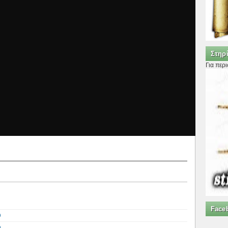
Στηρί
Για περ
Face
υ
υ