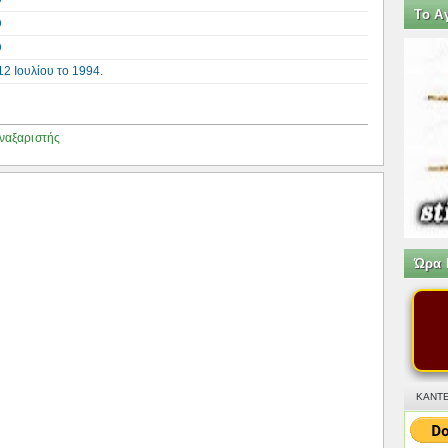
Tο Α
υ
υ
12 Ιουλίου το 1994.
ναξαριστής
Ώρα 
ΚΑΝΤΕ