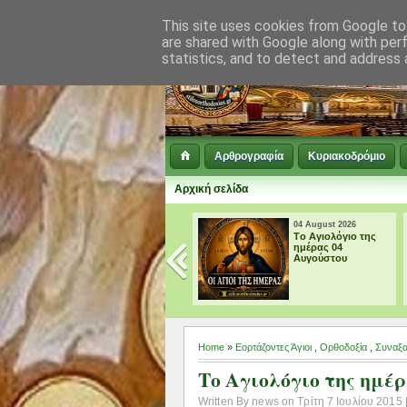
This site uses cookies from Google to 
are shared with Google along with per
statistics, and to detect and address 
Αρθρογραφία
Κυριακοδρόμιο
Αρχική σελίδα
04 August 2026
04 August 2026
† ΜΕΓΑΛΗ
Tο Αγιολόγιο της
ΠΑΡΑΚΛΗΣΗ ΕΙΣ
ημέρας 04
ΤΗΝ ΥΠΕΡΑΓΙΑ
Αυγούστου
ΘΕΟΤΟΚΟ
Home
»
Εορτάζοντες Άγιοι
,
Ορθοδοξία
,
Συναξα
Tο Αγιολόγιο της ημέρ
Written By news on Τρίτη 7 Ιουλίου 2015 |