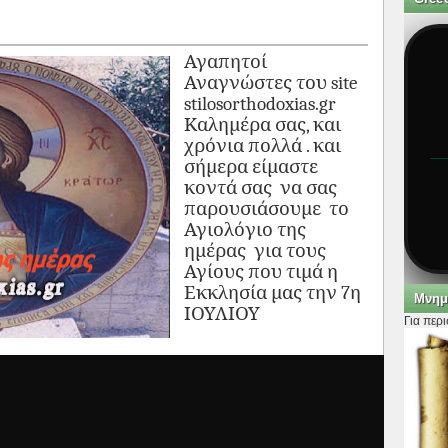
Αγαπητοί
Αναγνώστες του site
stilosorthodoxias.gr
Καλημέρα σας, και
χρόνια πολλά . και
σήμερα είμαστε
κοντά σας να σας
παρουσιάσουμε το
Αγιολόγιο της
ημέρας για τους
Αγίους που τιμά η
Εκκλησία μας την 7η
Μνημ
ΙΟΥΛΙΟΥ
Για περ