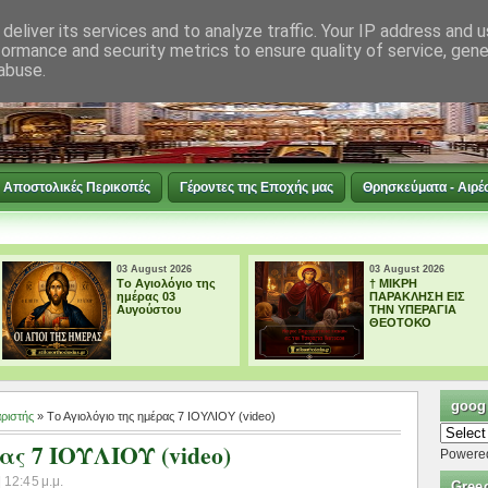
deliver its services and to analyze traffic. Your IP address and 
formance and security metrics to ensure quality of service, gen
abuse.
Αποστολικές Περικοπές
Γέροντες της Εποχής μας
Θρησκεύματα - Αιρέ
03 August 2026
03 August 2026
Tο Αγιολόγιο της
† ΜΙΚΡΗ
ημέρας 03
ΠΑΡΑΚΛΗΣΗ ΕΙΣ
Αυγούστου
ΤΗΝ ΥΠΕΡΑΓΙΑ
ΘΕΟΤΟΚΟ
googl
ριστής
» Tο Αγιολόγιο της ημέρας 7 ΙΟΥΛΙΟΥ (video)
ας 7 ΙΟΥΛΙΟΥ (video)
Powere
 12:45 μ.μ.
Gree