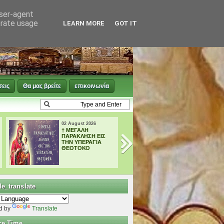
user-agent
erate usage
LEARN MORE
GOT IT
σεις
Θα μας βρείτε
επικοινωνία
02 August 2026
02 August 2026
† ΜΕΓΑΛΗ
Tο Αγιολόγιο της
ΠΑΡΑΚΛΗΣΗ ΕΙΣ
ημέρας 02
ΤΗΝ ΥΠΕΡΑΓΙΑ
Αυγούστου
ΘΕΟΤΟΚΟ
e_translate
d by
Translate
ce Time