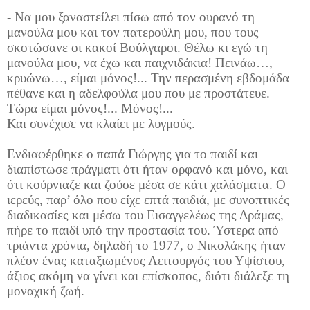
- Να μου ξαναστείλει πίσω από τον ουρανό τη
μανούλα μου και τον πατερούλη μου, που τους
σκοτώσανε οι κακοί Βούλγαροι. Θέλω κι εγώ τη
μανούλα μου, να έχω και παιχνιδάκια! Πεινάω…,
κρυώνω…, είμαι μόνος!... Την περασμένη εβδομάδα
πέθανε και η αδελφούλα μου που με προστάτευε.
Τώρα είμαι μόνος!... Μόνος!...
Και συνέχισε να κλαίει με λυγμούς.
Ενδιαφέρθηκε ο παπά Γιώργης για το παιδί και
διαπίστωσε πράγματι ότι ήταν ορφανό και μόνο, και
ότι κούρνιαζε και ζούσε μέσα σε κάτι χαλάσματα. Ο
ιερεύς, παρ’ όλο που είχε επτά παιδιά, με συνοπτικές
διαδικασίες και μέσω του Εισαγγελέως της Δράμας,
πήρε το παιδί υπό την προστασία του. Ύστερα από
τριάντα χρόνια, δηλαδή το 1977, ο Νικολάκης ήταν
πλέον ένας καταξιωμένος Λειτουργός του Υψίστου,
άξιος ακόμη να γίνει και επίσκοπος, διότι διάλεξε τη
μοναχική ζωή.